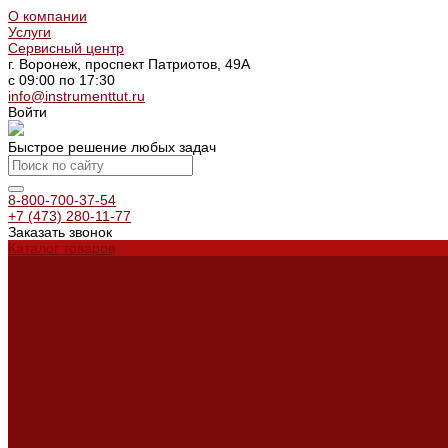
О компании
Услуги
Сервисный центр
г. Воронеж, проспект Патриотов, 49А
с 09:00 по 17:30
info@instrumenttut.ru
Войти
Быстрое решение любых задач
8-800-700-37-54
+7 (473) 280-11-77
Заказать звонок
Каталог товаров
Услуги
Ремонт оборудования
Ремонт окрасочных аппаратов
Ремонт тепловых пушек
Ремонт виброплит и трамбовок
Аренда оборудования
Аренда отбойного молотка и перфоратора
Мотобуры, бензобуры
Машины для деревянных полов
Доставка
Доставка
Акции