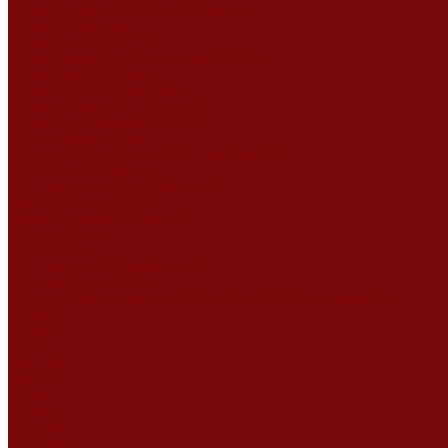
Ремонт мотоблоков и культиваторов
Ремонт бензопилы
Ремонт болгарки (УШМ)
Ремонт магнитно-сверлильных станков
Ремонт компрессоров
Ремонт пневмонагнетателя
Ремонт дизельных двигателей
Ремонт штукатурных станций
Аренда оборудования
Аренда отбойного молотка и перфоратора
Мотобуры, бензобуры
Машины для деревянных полов
Виброрейки для бетона
Измерительный инструмент
Тепловые пушки
Генераторы
Машины для бетонных полов
Мотопомпы и насосы
Аренда безвоздушного окрасочного аппарата в Воронеже
Доставка
Доставка
Акции
Компания
Новости
Статьи
Отзывы
Вакансии
Сотрудники