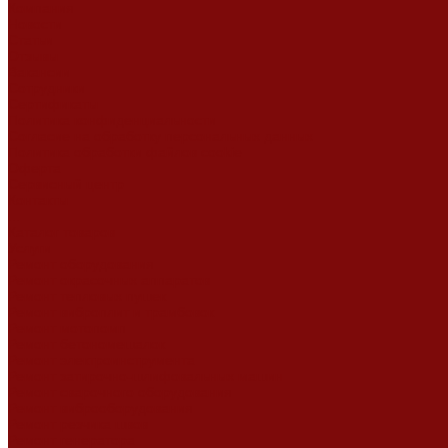
Компания
Новости
Статьи
Отзывы
Вакансии
Сотрудники
Сертификаты
Политика конфиденциальности
Согласие на обработку персональных данных
Политика обработки файлов cookie
Оферта
Сервисный центр
Контакты
...
Каталог товаров
Услуги
Ремонт оборудования
Ремонт окрасочных аппаратов
Ремонт тепловых пушек
Ремонт виброплит и трамбовок
Ремонт мотопомп
Ремонт бетономешалок
Ремонт электроинструмента
Ремонт затирочно-шлифовальных машин
Ремонт сварочного оборудования
Ремонт виброоборудования
Ремонт резчика швов
Ремонт генератора