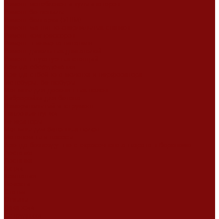
Ремонт мотоблоков и культиваторов
Ремонт бензопилы
Ремонт болгарки (УШМ)
Ремонт магнитно-сверлильных станков
Ремонт компрессоров
Ремонт пневмонагнетателя
Ремонт дизельных двигателей
Ремонт штукатурных станций
Аренда оборудования
Аренда отбойного молотка и перфоратора
Мотобуры, бензобуры
Машины для деревянных полов
Виброрейки для бетона
Измерительный инструмент
Тепловые пушки
Генераторы
Машины для бетонных полов
Мотопомпы и насосы
Аренда безвоздушного окрасочного аппарата в Воронеже
Доставка
Доставка
Акции
Компания
Новости
Статьи
Отзывы
Вакансии
Сотрудники