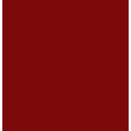
Компания
Новости
Статьи
Отзывы
Вакансии
Сотрудники
Сертификаты
Политика конфиденциальности
Согласие на обработку персональных данных
Политика обработки файлов cookie
Оферта
Сервисный центр
Контакты
...
Каталог товаров
Услуги
Ремонт оборудования
Ремонт окрасочных аппаратов
Ремонт тепловых пушек
Ремонт виброплит и трамбовок
Ремонт мотопомп
Ремонт бетономешалок
Ремонт электроинструмента
Ремонт затирочно-шлифовальных машин
Ремонт сварочного оборудования
Ремонт виброоборудования
Ремонт резчика швов
Ремонт генератора