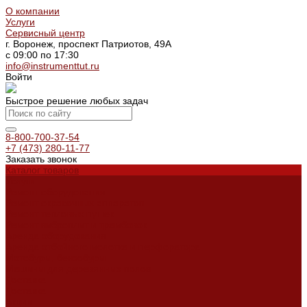
О компании
Услуги
Сервисный центр
г. Воронеж, проспект Патриотов, 49А
с 09:00 по 17:30
info@instrumenttut.ru
Войти
Быстрое решение любых задач
8-800-700-37-54
+7 (473) 280-11-77
Заказать звонок
Каталог товаров
Услуги
Ремонт оборудования
Ремонт окрасочных аппаратов
Ремонт тепловых пушек
Ремонт виброплит и трамбовок
Аренда оборудования
Аренда отбойного молотка и перфоратора
Мотобуры, бензобуры
Машины для деревянных полов
Доставка
Доставка
Акции