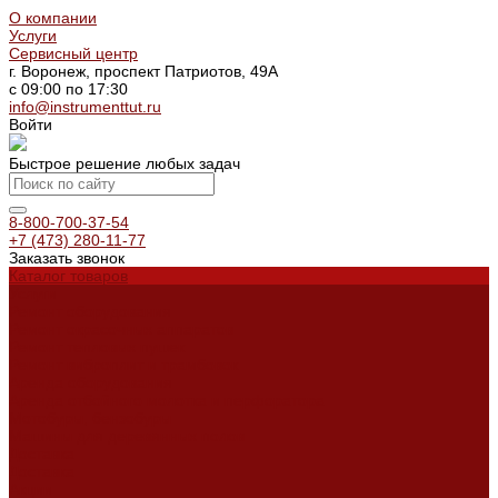
О компании
Услуги
Сервисный центр
г. Воронеж, проспект Патриотов, 49А
с 09:00 по 17:30
info@instrumenttut.ru
Войти
Быстрое решение любых задач
8-800-700-37-54
+7 (473) 280-11-77
Заказать звонок
Каталог товаров
Услуги
Ремонт оборудования
Ремонт окрасочных аппаратов
Ремонт тепловых пушек
Ремонт виброплит и трамбовок
Аренда оборудования
Аренда отбойного молотка и перфоратора
Мотобуры, бензобуры
Машины для деревянных полов
Доставка
Доставка
Акции