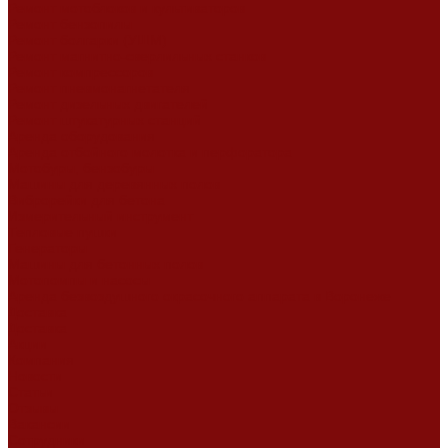
Ремонт мотоблоков и культиваторов
Ремонт бензопилы
Ремонт болгарки (УШМ)
Ремонт магнитно-сверлильных станков
Ремонт компрессоров
Ремонт пневмонагнетателя
Ремонт дизельных двигателей
Ремонт штукатурных станций
Аренда оборудования
Аренда отбойного молотка и перфоратора
Мотобуры, бензобуры
Машины для деревянных полов
Виброрейки для бетона
Измерительный инструмент
Тепловые пушки
Генераторы
Машины для бетонных полов
Мотопомпы и насосы
Аренда безвоздушного окрасочного аппарата в Воронеже
Доставка
Доставка
Акции
Компания
Новости
Статьи
Отзывы
Вакансии
Сотрудники