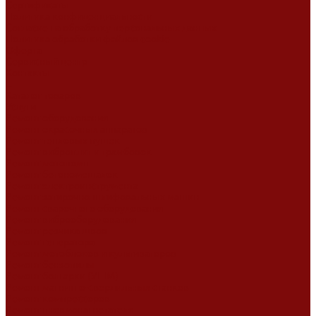
Сертификаты
Политика конфиденциальности
Согласие на обработку персональных данных
Политика обработки файлов cookie
Оферта
Сервисный центр
Контакты
...
Каталог товаров
Услуги
Ремонт оборудования
Ремонт окрасочных аппаратов
Ремонт тепловых пушек
Ремонт виброплит и трамбовок
Ремонт мотопомп
Ремонт бетономешалок
Ремонт электроинструмента
Ремонт затирочно-шлифовальных машин
Ремонт сварочного оборудования
Ремонт виброоборудования
Ремонт резчика швов
Ремонт генератора
Ремонт мотоблоков и культиваторов
Ремонт бензопилы
Ремонт болгарки (УШМ)
Ремонт магнитно-сверлильных станков
Ремонт компрессоров
Ремонт пневмонагнетателя