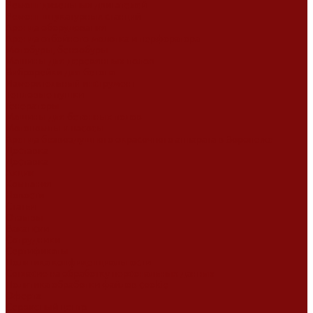
Ремонт дизельных двигателей
Ремонт штукатурных станций
Аренда оборудования
Аренда отбойного молотка и перфоратора
Мотобуры, бензобуры
Машины для деревянных полов
Виброрейки для бетона
Измерительный инструмент
Тепловые пушки
Генераторы
Машины для бетонных полов
Мотопомпы и насосы
Аренда безвоздушного окрасочного аппарата в Воронеже
Доставка
Доставка
Акции
Компания
Новости
Статьи
Отзывы
Вакансии
Сотрудники
Сертификаты
Политика конфиденциальности
Согласие на обработку персональных данных
Политика обработки файлов cookie
Оферта
Сервисный центр