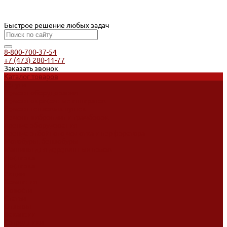
Быстрое решение любых задач
8-800-700-37-54
+7 (473) 280-11-77
Заказать звонок
Каталог товаров
Услуги
Ремонт оборудования
Ремонт окрасочных аппаратов
Ремонт тепловых пушек
Ремонт виброплит и трамбовок
Аренда оборудования
Аренда отбойного молотка и перфоратора
Мотобуры, бензобуры
Машины для деревянных полов
Доставка
Доставка
Акции
Компания
Новости
Статьи
Отзывы
Вакансии
Сотрудники