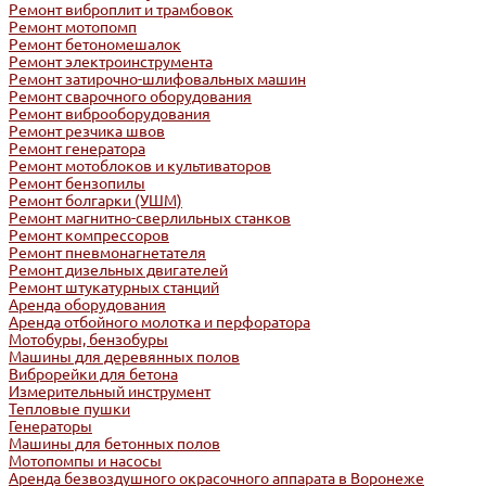
Ремонт виброплит и трамбовок
Ремонт мотопомп
Ремонт бетономешалок
Ремонт электроинструмента
Ремонт затирочно-шлифовальных машин
Ремонт сварочного оборудования
Ремонт виброоборудования
Ремонт резчика швов
Ремонт генератора
Ремонт мотоблоков и культиваторов
Ремонт бензопилы
Ремонт болгарки (УШМ)
Ремонт магнитно-сверлильных станков
Ремонт компрессоров
Ремонт пневмонагнетателя
Ремонт дизельных двигателей
Ремонт штукатурных станций
Аренда оборудования
Аренда отбойного молотка и перфоратора
Мотобуры, бензобуры
Машины для деревянных полов
Виброрейки для бетона
Измерительный инструмент
Тепловые пушки
Генераторы
Машины для бетонных полов
Мотопомпы и насосы
Аренда безвоздушного окрасочного аппарата в Воронеже