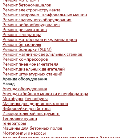
Ремонт мотопомп
Ремонт бетономешалок
Ремонт электроинструмента
Ремонт затирочно-шлифовальных машин
Ремонт сварочного оборудования
Ремонт виброоборудования
Ремонт резчика швов
Ремонт генератора
Ремонт мотоблоков и культиваторов
Ремонт бензопилы
Ремонт болгарки (УШМ)
Ремонт магнитно-сверлильных станков
Ремонт компрессоров
Ремонт пневмонагнетателя
Ремонт дизельных двигателей
Ремонт штукатурных станций
Аренда оборудования
Назад
Аренда оборудования
Аренда отбойного молотка и перфоратора
Мотобуры, бензобуры
Машины для деревянных полов
Виброрейки для бетона
Измерительный инструмент
Тепловые пушки
Генераторы
Машины для бетонных полов
Мотопомпы и насосы