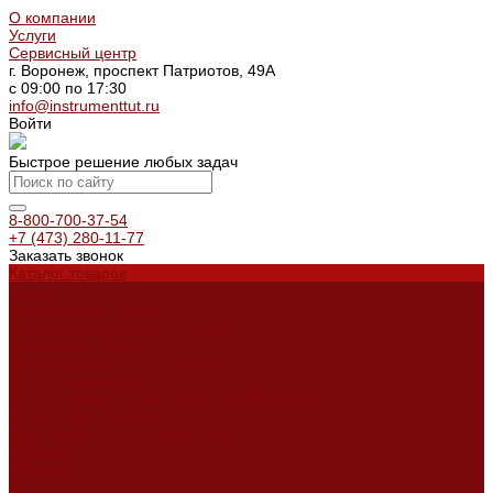
О компании
Услуги
Сервисный центр
г. Воронеж, проспект Патриотов, 49А
с 09:00 по 17:30
info@instrumenttut.ru
Войти
Быстрое решение любых задач
8-800-700-37-54
+7 (473) 280-11-77
Заказать звонок
Каталог товаров
Услуги
Ремонт оборудования
Ремонт окрасочных аппаратов
Ремонт тепловых пушек
Ремонт виброплит и трамбовок
Аренда оборудования
Аренда отбойного молотка и перфоратора
Мотобуры, бензобуры
Машины для деревянных полов
Доставка
Доставка
Акции