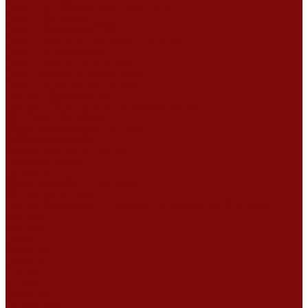
Ремонт мотоблоков и культиваторов
Ремонт бензопилы
Ремонт болгарки (УШМ)
Ремонт магнитно-сверлильных станков
Ремонт компрессоров
Ремонт пневмонагнетателя
Ремонт дизельных двигателей
Ремонт штукатурных станций
Аренда оборудования
Аренда отбойного молотка и перфоратора
Мотобуры, бензобуры
Машины для деревянных полов
Виброрейки для бетона
Измерительный инструмент
Тепловые пушки
Генераторы
Машины для бетонных полов
Мотопомпы и насосы
Аренда безвоздушного окрасочного аппарата в Воронеже
Доставка
Доставка
Акции
Компания
Новости
Статьи
Отзывы
Вакансии
Сотрудники