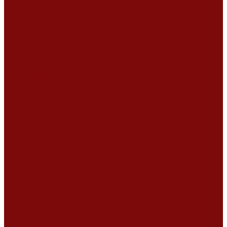
Компания
Новости
Статьи
Отзывы
Вакансии
Сотрудники
Сертификаты
Политика конфиденциальности
Согласие на обработку персональных данных
Политика обработки файлов cookie
Оферта
Сервисный центр
Контакты
...
Каталог товаров
Услуги
Ремонт оборудования
Ремонт окрасочных аппаратов
Ремонт тепловых пушек
Ремонт виброплит и трамбовок
Ремонт мотопомп
Ремонт бетономешалок
Ремонт электроинструмента
Ремонт затирочно-шлифовальных машин
Ремонт сварочного оборудования
Ремонт виброоборудования
Ремонт резчика швов
Ремонт генератора