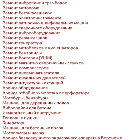
Ремонт виброплит и трамбовок
Ремонт мотопомп
Ремонт бетономешалок
Ремонт электроинструмента
Ремонт затирочно-шлифовальных машин
Ремонт сварочного оборудования
Ремонт виброоборудования
Ремонт резчика швов
Ремонт генератора
Ремонт мотоблоков и культиваторов
Ремонт бензопилы
Ремонт болгарки (УШМ)
Ремонт магнитно-сверлильных станков
Ремонт компрессоров
Ремонт пневмонагнетателя
Ремонт дизельных двигателей
Ремонт штукатурных станций
Аренда оборудования
Аренда отбойного молотка и перфоратора
Мотобуры, бензобуры
Машины для деревянных полов
Виброрейки для бетона
Измерительный инструмент
Тепловые пушки
Генераторы
Машины для бетонных полов
Мотопомпы и насосы
Аренда безвоздушного окрасочного аппарата в Воронеже