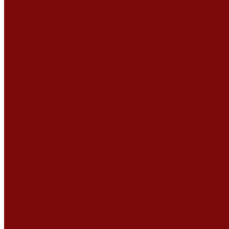
Сертификаты
Политика конфиденциальности
Согласие на обработку персональных данных
Политика обработки файлов cookie
Оферта
Сервисный центр
Контакты
...
Каталог товаров
Услуги
Ремонт оборудования
Ремонт окрасочных аппаратов
Ремонт тепловых пушек
Ремонт виброплит и трамбовок
Ремонт мотопомп
Ремонт бетономешалок
Ремонт электроинструмента
Ремонт затирочно-шлифовальных машин
Ремонт сварочного оборудования
Ремонт виброоборудования
Ремонт резчика швов
Ремонт генератора
Ремонт мотоблоков и культиваторов
Ремонт бензопилы
Ремонт болгарки (УШМ)
Ремонт магнитно-сверлильных станков
Ремонт компрессоров
Ремонт пневмонагнетателя