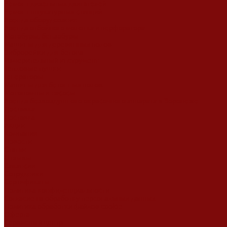
Ремонт дизельных двигателей
Ремонт штукатурных станций
Аренда оборудования
Аренда отбойного молотка и перфоратора
Мотобуры, бензобуры
Машины для деревянных полов
Виброрейки для бетона
Измерительный инструмент
Тепловые пушки
Генераторы
Машины для бетонных полов
Мотопомпы и насосы
Аренда безвоздушного окрасочного аппарата в Воронеже
Доставка
Доставка
Акции
Компания
Новости
Статьи
Отзывы
Вакансии
Сотрудники
Сертификаты
Политика конфиденциальности
Согласие на обработку персональных данных
Политика обработки файлов cookie
Оферта
Сервисный центр