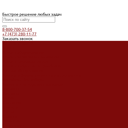
Быстрое решение любых задач
8-800-700-37-54
+7 (473) 280-11-77
Заказать звонок
Каталог товаров
Услуги
Ремонт оборудования
Ремонт окрасочных аппаратов
Ремонт тепловых пушек
Ремонт виброплит и трамбовок
Аренда оборудования
Аренда отбойного молотка и перфоратора
Мотобуры, бензобуры
Машины для деревянных полов
Доставка
Доставка
Акции
Компания
Новости
Статьи
Отзывы
Вакансии
Сотрудники