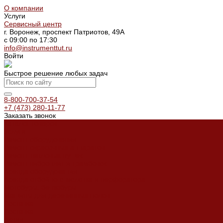
О компании
Услуги
Сервисный центр
г. Воронеж, проспект Патриотов, 49А
с 09:00 по 17:30
info@instrumenttut.ru
Войти
Быстрое решение любых задач
8-800-700-37-54
+7 (473) 280-11-77
Заказать звонок
Каталог товаров
Услуги
Ремонт оборудования
Ремонт окрасочных аппаратов
Ремонт тепловых пушек
Ремонт виброплит и трамбовок
Аренда оборудования
Аренда отбойного молотка и перфоратора
Мотобуры, бензобуры
Машины для деревянных полов
Доставка
Доставка
Акции