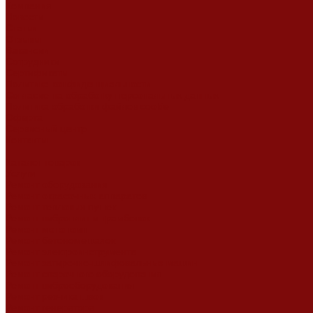
Компания
Новости
Статьи
Отзывы
Вакансии
Сотрудники
Сертификаты
Политика конфиденциальности
Согласие на обработку персональных данных
Политика обработки файлов cookie
Оферта
Сервисный центр
Контакты
...
Каталог товаров
Услуги
Ремонт оборудования
Ремонт окрасочных аппаратов
Ремонт тепловых пушек
Ремонт виброплит и трамбовок
Ремонт мотопомп
Ремонт бетономешалок
Ремонт электроинструмента
Ремонт затирочно-шлифовальных машин
Ремонт сварочного оборудования
Ремонт виброоборудования
Ремонт резчика швов
Ремонт генератора