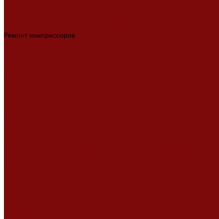
Ремонт мотоблоков и культиваторов
Ремонт бензопилы
Ремонт болгарки (УШМ)
Ремонт магнитно-сверлильных станков
Ремонт компрессоров
Ремонт пневмонагнетателя
Ремонт дизельных двигателей
Ремонт штукатурных станций
Аренда оборудования
Аренда отбойного молотка и перфоратора
Мотобуры, бензобуры
Машины для деревянных полов
Виброрейки для бетона
Измерительный инструмент
Тепловые пушки
Генераторы
Машины для бетонных полов
Мотопомпы и насосы
Аренда безвоздушного окрасочного аппарата в Воронеже
Доставка
Доставка
Акции
Компания
Новости
Статьи
Отзывы
Вакансии
Сотрудники