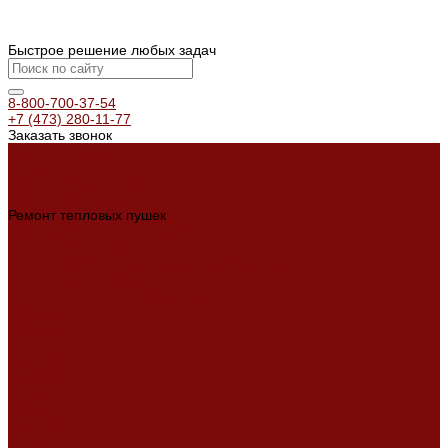
Быстрое решение любых задач
8-800-700-37-54
+7 (473) 280-11-77
Заказать звонок
Каталог товаров
Услуги
Ремонт оборудования
Ремонт окрасочных аппаратов
Ремонт тепловых пушек
Ремонт виброплит и трамбовок
Аренда оборудования
Аренда отбойного молотка и перфоратора
Мотобуры, бензобуры
Машины для деревянных полов
Доставка
Доставка
Акции
Компания
Новости
Статьи
Отзывы
Вакансии
Сотрудники