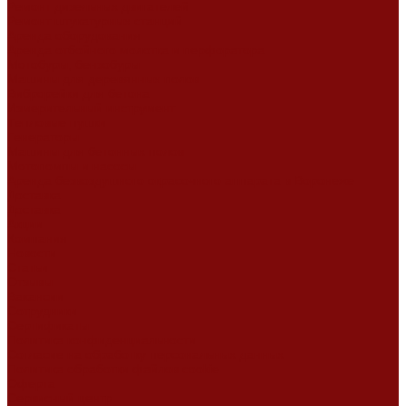
Ремонт дизельных двигателей
Ремонт штукатурных станций
Аренда оборудования
Аренда отбойного молотка и перфоратора
Мотобуры, бензобуры
Машины для деревянных полов
Виброрейки для бетона
Измерительный инструмент
Тепловые пушки
Генераторы
Машины для бетонных полов
Мотопомпы и насосы
Аренда безвоздушного окрасочного аппарата в Воронеже
Доставка
Доставка
Акции
Компания
Новости
Статьи
Отзывы
Вакансии
Сотрудники
Сертификаты
Политика конфиденциальности
Согласие на обработку персональных данных
Политика обработки файлов cookie
Оферта
Сервисный центр