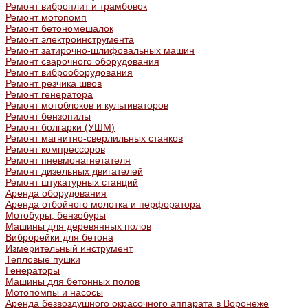
Ремонт виброплит и трамбовок
Ремонт мотопомп
Ремонт бетономешалок
Ремонт электроинструмента
Ремонт затирочно-шлифовальных машин
Ремонт сварочного оборудования
Ремонт виброоборудования
Ремонт резчика швов
Ремонт генератора
Ремонт мотоблоков и культиваторов
Ремонт бензопилы
Ремонт болгарки (УШМ)
Ремонт магнитно-сверлильных станков
Ремонт компрессоров
Ремонт пневмонагнетателя
Ремонт дизельных двигателей
Ремонт штукатурных станций
Аренда оборудования
Аренда отбойного молотка и перфоратора
Мотобуры, бензобуры
Машины для деревянных полов
Виброрейки для бетона
Измерительный инструмент
Тепловые пушки
Генераторы
Машины для бетонных полов
Мотопомпы и насосы
Аренда безвоздушного окрасочного аппарата в Воронеже