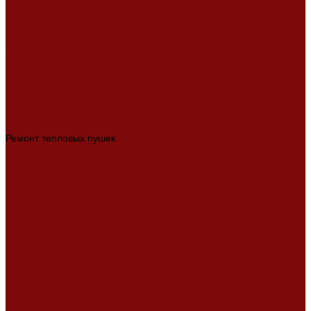
Сертификаты
Политика конфиденциальности
Согласие на обработку персональных данных
Политика обработки файлов cookie
Оферта
Сервисный центр
Контакты
...
Каталог товаров
Услуги
Ремонт оборудования
Ремонт окрасочных аппаратов
Ремонт тепловых пушек
Ремонт виброплит и трамбовок
Ремонт мотопомп
Ремонт бетономешалок
Ремонт электроинструмента
Ремонт затирочно-шлифовальных машин
Ремонт сварочного оборудования
Ремонт виброоборудования
Ремонт резчика швов
Ремонт генератора
Ремонт мотоблоков и культиваторов
Ремонт бензопилы
Ремонт болгарки (УШМ)
Ремонт магнитно-сверлильных станков
Ремонт компрессоров
Ремонт пневмонагнетателя