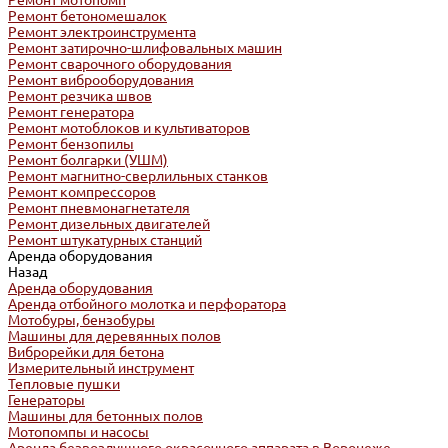
Ремонт мотопомп
Ремонт бетономешалок
Ремонт электроинструмента
Ремонт затирочно-шлифовальных машин
Ремонт сварочного оборудования
Ремонт виброоборудования
Ремонт резчика швов
Ремонт генератора
Ремонт мотоблоков и культиваторов
Ремонт бензопилы
Ремонт болгарки (УШМ)
Ремонт магнитно-сверлильных станков
Ремонт компрессоров
Ремонт пневмонагнетателя
Ремонт дизельных двигателей
Ремонт штукатурных станций
Аренда оборудования
Назад
Аренда оборудования
Аренда отбойного молотка и перфоратора
Мотобуры, бензобуры
Машины для деревянных полов
Виброрейки для бетона
Измерительный инструмент
Тепловые пушки
Генераторы
Машины для бетонных полов
Мотопомпы и насосы