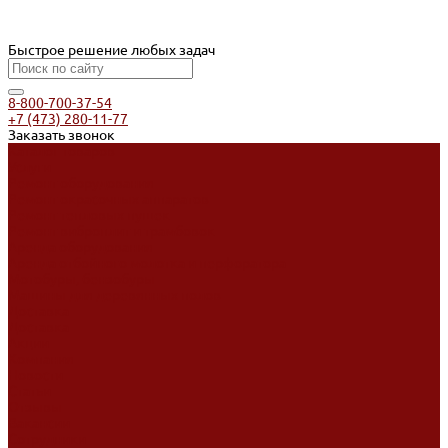
Быстрое решение любых задач
8-800-700-37-54
+7 (473) 280-11-77
Заказать звонок
Каталог товаров
Услуги
Ремонт оборудования
Ремонт окрасочных аппаратов
Ремонт тепловых пушек
Ремонт виброплит и трамбовок
Аренда оборудования
Аренда отбойного молотка и перфоратора
Мотобуры, бензобуры
Машины для деревянных полов
Доставка
Доставка
Акции
Компания
Новости
Статьи
Отзывы
Вакансии
Сотрудники