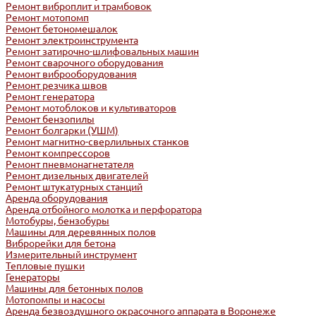
Ремонт виброплит и трамбовок
Ремонт мотопомп
Ремонт бетономешалок
Ремонт электроинструмента
Ремонт затирочно-шлифовальных машин
Ремонт сварочного оборудования
Ремонт виброоборудования
Ремонт резчика швов
Ремонт генератора
Ремонт мотоблоков и культиваторов
Ремонт бензопилы
Ремонт болгарки (УШМ)
Ремонт магнитно-сверлильных станков
Ремонт компрессоров
Ремонт пневмонагнетателя
Ремонт дизельных двигателей
Ремонт штукатурных станций
Аренда оборудования
Аренда отбойного молотка и перфоратора
Мотобуры, бензобуры
Машины для деревянных полов
Виброрейки для бетона
Измерительный инструмент
Тепловые пушки
Генераторы
Машины для бетонных полов
Мотопомпы и насосы
Аренда безвоздушного окрасочного аппарата в Воронеже