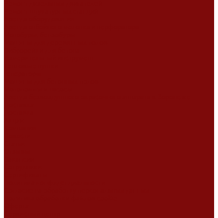
Ремонт дизельных двигателей
Ремонт штукатурных станций
Аренда оборудования
Аренда отбойного молотка и перфоратора
Мотобуры, бензобуры
Машины для деревянных полов
Виброрейки для бетона
Измерительный инструмент
Тепловые пушки
Генераторы
Машины для бетонных полов
Мотопомпы и насосы
Аренда безвоздушного окрасочного аппарата в Воронеже
Доставка
Доставка
Акции
Компания
Новости
Статьи
Отзывы
Вакансии
Сотрудники
Сертификаты
Политика конфиденциальности
Согласие на обработку персональных данных
Политика обработки файлов cookie
Оферта
Сервисный центр