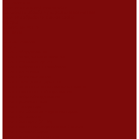
Сертификаты
Политика конфиденциальности
Согласие на обработку персональных данных
Политика обработки файлов cookie
Оферта
Сервисный центр
Контакты
...
Каталог товаров
Услуги
Ремонт оборудования
Ремонт окрасочных аппаратов
Ремонт тепловых пушек
Ремонт виброплит и трамбовок
Ремонт мотопомп
Ремонт бетономешалок
Ремонт электроинструмента
Ремонт затирочно-шлифовальных машин
Ремонт сварочного оборудования
Ремонт виброоборудования
Ремонт резчика швов
Ремонт генератора
Ремонт мотоблоков и культиваторов
Ремонт бензопилы
Ремонт болгарки (УШМ)
Ремонт магнитно-сверлильных станков
Ремонт компрессоров
Ремонт пневмонагнетателя