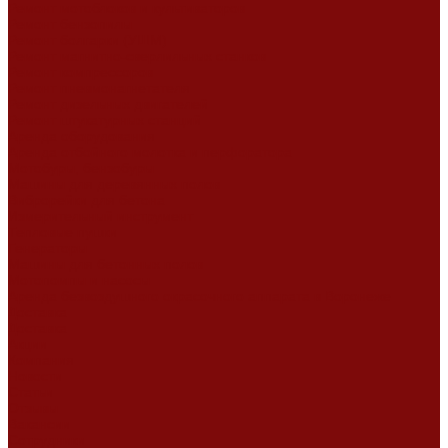
Ремонт мотоблоков и культиваторов
Ремонт бензопилы
Ремонт болгарки (УШМ)
Ремонт магнитно-сверлильных станков
Ремонт компрессоров
Ремонт пневмонагнетателя
Ремонт дизельных двигателей
Ремонт штукатурных станций
Аренда оборудования
Аренда отбойного молотка и перфоратора
Мотобуры, бензобуры
Машины для деревянных полов
Виброрейки для бетона
Измерительный инструмент
Тепловые пушки
Генераторы
Машины для бетонных полов
Мотопомпы и насосы
Аренда безвоздушного окрасочного аппарата в Воронеже
Доставка
Доставка
Акции
Компания
Новости
Статьи
Отзывы
Вакансии
Сотрудники