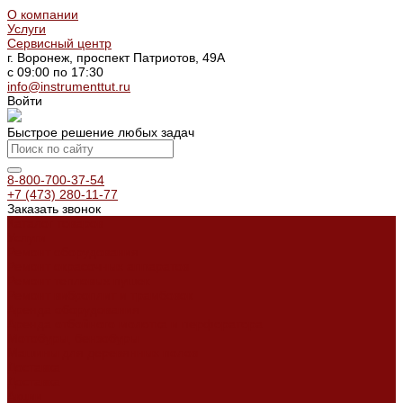
О компании
Услуги
Сервисный центр
г. Воронеж, проспект Патриотов, 49А
с 09:00 по 17:30
info@instrumenttut.ru
Войти
Быстрое решение любых задач
8-800-700-37-54
+7 (473) 280-11-77
Заказать звонок
Каталог товаров
Услуги
Ремонт оборудования
Ремонт окрасочных аппаратов
Ремонт тепловых пушек
Ремонт виброплит и трамбовок
Аренда оборудования
Аренда отбойного молотка и перфоратора
Мотобуры, бензобуры
Машины для деревянных полов
Доставка
Доставка
Акции