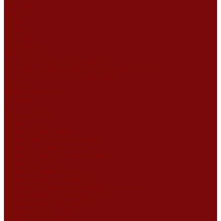
Компания
Новости
Статьи
Отзывы
Вакансии
Сотрудники
Сертификаты
Политика конфиденциальности
Согласие на обработку персональных данных
Политика обработки файлов cookie
Оферта
Сервисный центр
Контакты
...
Каталог товаров
Услуги
Ремонт оборудования
Ремонт окрасочных аппаратов
Ремонт тепловых пушек
Ремонт виброплит и трамбовок
Ремонт мотопомп
Ремонт бетономешалок
Ремонт электроинструмента
Ремонт затирочно-шлифовальных машин
Ремонт сварочного оборудования
Ремонт виброоборудования
Ремонт резчика швов
Ремонт генератора