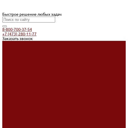
Быстрое решение любых задач
8-800-700-37-54
+7 (473) 280-11-77
Заказать звонок
Каталог товаров
Услуги
Ремонт оборудования
Ремонт окрасочных аппаратов
Ремонт тепловых пушек
Ремонт виброплит и трамбовок
Аренда оборудования
Аренда отбойного молотка и перфоратора
Мотобуры, бензобуры
Машины для деревянных полов
Доставка
Доставка
Акции
Компания
Новости
Статьи
Отзывы
Вакансии
Сотрудники