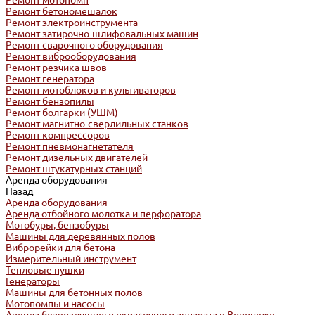
Ремонт мотопомп
Ремонт бетономешалок
Ремонт электроинструмента
Ремонт затирочно-шлифовальных машин
Ремонт сварочного оборудования
Ремонт виброоборудования
Ремонт резчика швов
Ремонт генератора
Ремонт мотоблоков и культиваторов
Ремонт бензопилы
Ремонт болгарки (УШМ)
Ремонт магнитно-сверлильных станков
Ремонт компрессоров
Ремонт пневмонагнетателя
Ремонт дизельных двигателей
Ремонт штукатурных станций
Аренда оборудования
Назад
Аренда оборудования
Аренда отбойного молотка и перфоратора
Мотобуры, бензобуры
Машины для деревянных полов
Виброрейки для бетона
Измерительный инструмент
Тепловые пушки
Генераторы
Машины для бетонных полов
Мотопомпы и насосы