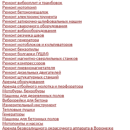
Ремонт виброплит и трамбовок
Ремонт мотопомп
Ремонт бетономешалок
Ремонт электроинструмента
Ремонт затирочно-шлифовальных машин
Ремонт сварочного оборудования
Ремонт виброоборудования
Ремонт резчика швов
Ремонт генератора
Ремонт мотоблоков и культиваторов
Ремонт бензопилы
Ремонт болгарки (УШМ)
Ремонт магнитно-сверлильных станков
Ремонт компрессоров
Ремонт пневмонагнетателя
Ремонт дизельных двигателей
Ремонт штукатурных станций
Аренда оборудования
Аренда отбойного молотка и перфоратора
Мотобуры, бензобуры
Машины для деревянных полов
Виброрейки для бетона
Измерительный инструмент
Тепловые пушки
Генераторы
Машины для бетонных полов
Мотопомпы и насосы
Аренда безвоздушного окрасочного аппарата в Воронеже