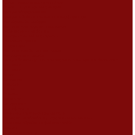
Ремонт дизельных двигателей
Ремонт штукатурных станций
Аренда оборудования
Аренда отбойного молотка и перфоратора
Мотобуры, бензобуры
Машины для деревянных полов
Виброрейки для бетона
Измерительный инструмент
Тепловые пушки
Генераторы
Машины для бетонных полов
Мотопомпы и насосы
Аренда безвоздушного окрасочного аппарата в Воронеже
Доставка
Доставка
Акции
Компания
Новости
Статьи
Отзывы
Вакансии
Сотрудники
Сертификаты
Политика конфиденциальности
Согласие на обработку персональных данных
Политика обработки файлов cookie
Оферта
Сервисный центр