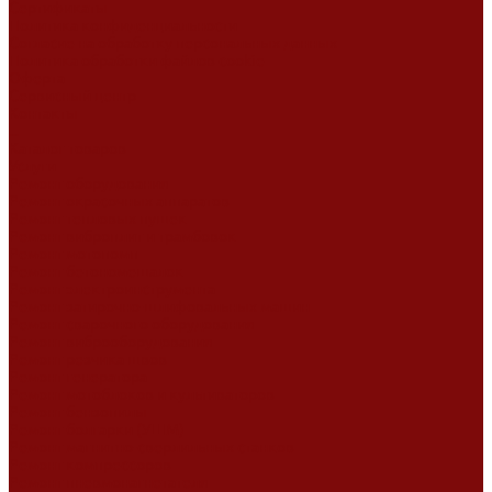
Сертификаты
Политика конфиденциальности
Согласие на обработку персональных данных
Политика обработки файлов cookie
Оферта
Сервисный центр
Контакты
...
Каталог товаров
Услуги
Ремонт оборудования
Ремонт окрасочных аппаратов
Ремонт тепловых пушек
Ремонт виброплит и трамбовок
Ремонт мотопомп
Ремонт бетономешалок
Ремонт электроинструмента
Ремонт затирочно-шлифовальных машин
Ремонт сварочного оборудования
Ремонт виброоборудования
Ремонт резчика швов
Ремонт генератора
Ремонт мотоблоков и культиваторов
Ремонт бензопилы
Ремонт болгарки (УШМ)
Ремонт магнитно-сверлильных станков
Ремонт компрессоров
Ремонт пневмонагнетателя