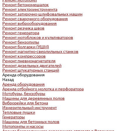
Ремонт мотопомп
Ремонт бетономешалок
Ремонт электроинструмента
Ремонт затирочно-шлифовальных машин
Ремонт сварочного оборудования
Ремонт виброоборудования
Ремонт резчика швов
Ремонт генератора
Ремонт мотоблоков и культиваторов
Ремонт бензопилы
Ремонт болгарки (УШМ)
Ремонт магнитно-сверлильных станков
Ремонт компрессоров
Ремонт пневмонагнетателя
Ремонт дизельных двигателей
Ремонт штукатурных станций
Аренда оборудования
Назад
Аренда оборудования
Аренда отбойного молотка и перфоратора
Мотобуры, бензобуры
Машины для деревянных полов
Виброрейки для бетона
Измерительный инструмент
Тепловые пушки
Генераторы
Машины для бетонных полов
Мотопомпы и насосы