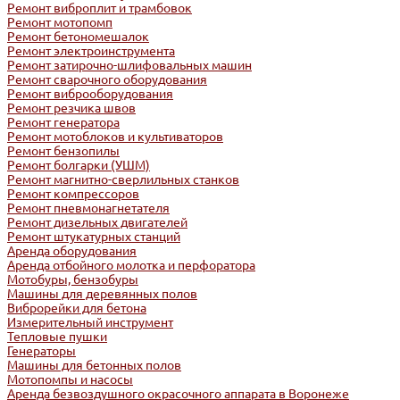
Ремонт виброплит и трамбовок
Ремонт мотопомп
Ремонт бетономешалок
Ремонт электроинструмента
Ремонт затирочно-шлифовальных машин
Ремонт сварочного оборудования
Ремонт виброоборудования
Ремонт резчика швов
Ремонт генератора
Ремонт мотоблоков и культиваторов
Ремонт бензопилы
Ремонт болгарки (УШМ)
Ремонт магнитно-сверлильных станков
Ремонт компрессоров
Ремонт пневмонагнетателя
Ремонт дизельных двигателей
Ремонт штукатурных станций
Аренда оборудования
Аренда отбойного молотка и перфоратора
Мотобуры, бензобуры
Машины для деревянных полов
Виброрейки для бетона
Измерительный инструмент
Тепловые пушки
Генераторы
Машины для бетонных полов
Мотопомпы и насосы
Аренда безвоздушного окрасочного аппарата в Воронеже