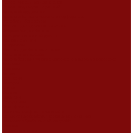
Ремонт дизельных двигателей
Ремонт штукатурных станций
Аренда оборудования
Аренда отбойного молотка и перфоратора
Мотобуры, бензобуры
Машины для деревянных полов
Виброрейки для бетона
Измерительный инструмент
Тепловые пушки
Генераторы
Машины для бетонных полов
Мотопомпы и насосы
Аренда безвоздушного окрасочного аппарата в Воронеже
Доставка
Доставка
Акции
Компания
Новости
Статьи
Отзывы
Вакансии
Сотрудники
Сертификаты
Политика конфиденциальности
Согласие на обработку персональных данных
Политика обработки файлов cookie
Оферта
Сервисный центр