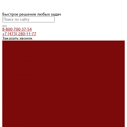
Быстрое решение любых задач
8-800-700-37-54
+7 (473) 280-11-77
Заказать звонок
Каталог товаров
Услуги
Ремонт оборудования
Ремонт окрасочных аппаратов
Ремонт тепловых пушек
Ремонт виброплит и трамбовок
Аренда оборудования
Аренда отбойного молотка и перфоратора
Мотобуры, бензобуры
Машины для деревянных полов
Доставка
Доставка
Акции
Компания
Новости
Статьи
Отзывы
Вакансии
Сотрудники