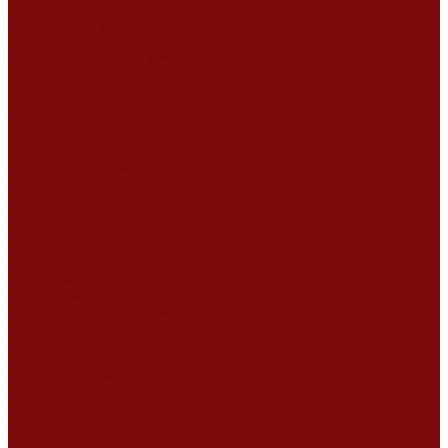
Сертификаты
Политика конфиденциальности
Согласие на обработку персональных данных
Политика обработки файлов cookie
Оферта
Сервисный центр
Контакты
...
Каталог товаров
Услуги
Ремонт оборудования
Ремонт окрасочных аппаратов
Ремонт тепловых пушек
Ремонт виброплит и трамбовок
Ремонт мотопомп
Ремонт бетономешалок
Ремонт электроинструмента
Ремонт затирочно-шлифовальных машин
Ремонт сварочного оборудования
Ремонт виброоборудования
Ремонт резчика швов
Ремонт генератора
Ремонт мотоблоков и культиваторов
Ремонт бензопилы
Ремонт болгарки (УШМ)
Ремонт магнитно-сверлильных станков
Ремонт компрессоров
Ремонт пневмонагнетателя