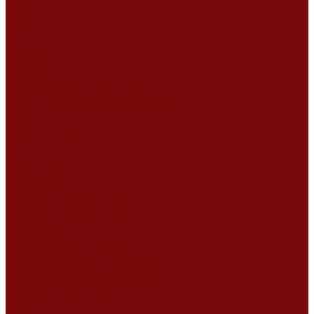
Компания
Новости
Статьи
Отзывы
Вакансии
Сотрудники
Сертификаты
Политика конфиденциальности
Согласие на обработку персональных данных
Политика обработки файлов cookie
Оферта
Сервисный центр
Контакты
...
Каталог товаров
Услуги
Ремонт оборудования
Ремонт окрасочных аппаратов
Ремонт тепловых пушек
Ремонт виброплит и трамбовок
Ремонт мотопомп
Ремонт бетономешалок
Ремонт электроинструмента
Ремонт затирочно-шлифовальных машин
Ремонт сварочного оборудования
Ремонт виброоборудования
Ремонт резчика швов
Ремонт генератора