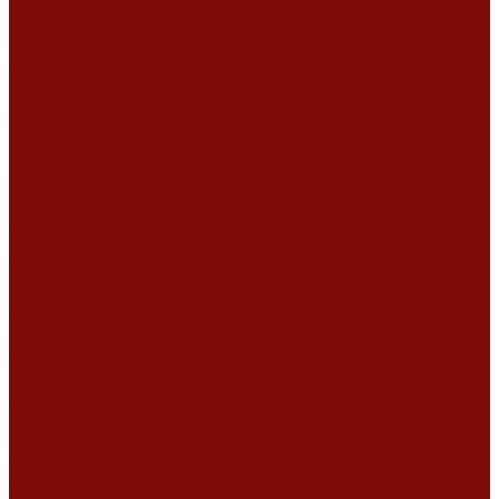
Ремонт мотоблоков и культиваторов
Ремонт бензопилы
Ремонт болгарки (УШМ)
Ремонт магнитно-сверлильных станков
Ремонт компрессоров
Ремонт пневмонагнетателя
Ремонт дизельных двигателей
Ремонт штукатурных станций
Аренда оборудования
Аренда отбойного молотка и перфоратора
Мотобуры, бензобуры
Машины для деревянных полов
Виброрейки для бетона
Измерительный инструмент
Тепловые пушки
Генераторы
Машины для бетонных полов
Мотопомпы и насосы
Аренда безвоздушного окрасочного аппарата в Воронеже
Доставка
Доставка
Акции
Компания
Новости
Статьи
Отзывы
Вакансии
Сотрудники