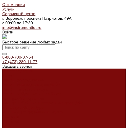
О компании
Услуги
Сервисный центр
г. Воронеж, проспект Патриотов, 49А
с 09:00 по 17:30
info@instrumenttut.ru
Войти
Быстрое решение любых задач
8-800-700-37-54
+7 (473) 280-11-77
Заказать звонок
Каталог товаров
Услуги
Ремонт оборудования
Ремонт окрасочных аппаратов
Ремонт тепловых пушек
Ремонт виброплит и трамбовок
Аренда оборудования
Аренда отбойного молотка и перфоратора
Мотобуры, бензобуры
Машины для деревянных полов
Доставка
Доставка
Акции