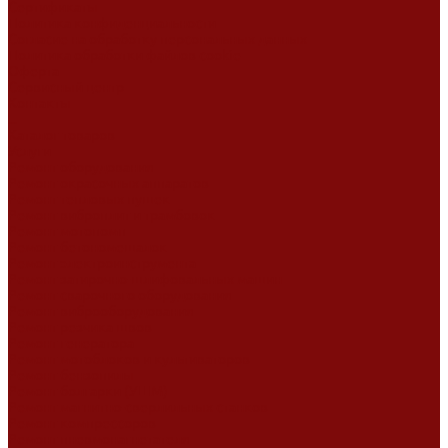
Сертификаты
Политика конфиденциальности
Согласие на обработку персональных данных
Политика обработки файлов cookie
Оферта
Сервисный центр
Контакты
...
Каталог товаров
Услуги
Ремонт оборудования
Ремонт окрасочных аппаратов
Ремонт тепловых пушек
Ремонт виброплит и трамбовок
Ремонт мотопомп
Ремонт бетономешалок
Ремонт электроинструмента
Ремонт затирочно-шлифовальных машин
Ремонт сварочного оборудования
Ремонт виброоборудования
Ремонт резчика швов
Ремонт генератора
Ремонт мотоблоков и культиваторов
Ремонт бензопилы
Ремонт болгарки (УШМ)
Ремонт магнитно-сверлильных станков
Ремонт компрессоров
Ремонт пневмонагнетателя