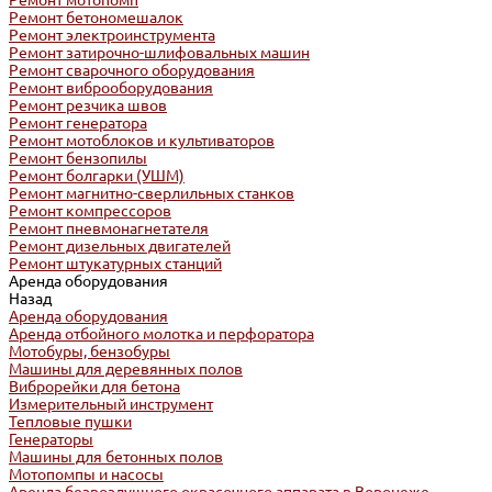
Ремонт мотопомп
Ремонт бетономешалок
Ремонт электроинструмента
Ремонт затирочно-шлифовальных машин
Ремонт сварочного оборудования
Ремонт виброоборудования
Ремонт резчика швов
Ремонт генератора
Ремонт мотоблоков и культиваторов
Ремонт бензопилы
Ремонт болгарки (УШМ)
Ремонт магнитно-сверлильных станков
Ремонт компрессоров
Ремонт пневмонагнетателя
Ремонт дизельных двигателей
Ремонт штукатурных станций
Аренда оборудования
Назад
Аренда оборудования
Аренда отбойного молотка и перфоратора
Мотобуры, бензобуры
Машины для деревянных полов
Виброрейки для бетона
Измерительный инструмент
Тепловые пушки
Генераторы
Машины для бетонных полов
Мотопомпы и насосы