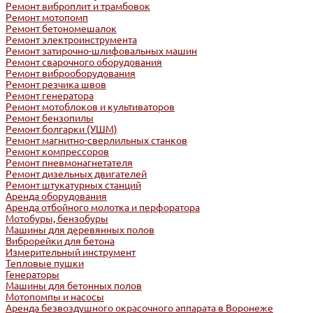
Ремонт виброплит и трамбовок
Ремонт мотопомп
Ремонт бетономешалок
Ремонт электроинструмента
Ремонт затирочно-шлифовальных машин
Ремонт сварочного оборудования
Ремонт виброоборудования
Ремонт резчика швов
Ремонт генератора
Ремонт мотоблоков и культиваторов
Ремонт бензопилы
Ремонт болгарки (УШМ)
Ремонт магнитно-сверлильных станков
Ремонт компрессоров
Ремонт пневмонагнетателя
Ремонт дизельных двигателей
Ремонт штукатурных станций
Аренда оборудования
Аренда отбойного молотка и перфоратора
Мотобуры, бензобуры
Машины для деревянных полов
Виброрейки для бетона
Измерительный инструмент
Тепловые пушки
Генераторы
Машины для бетонных полов
Мотопомпы и насосы
Аренда безвоздушного окрасочного аппарата в Воронеже