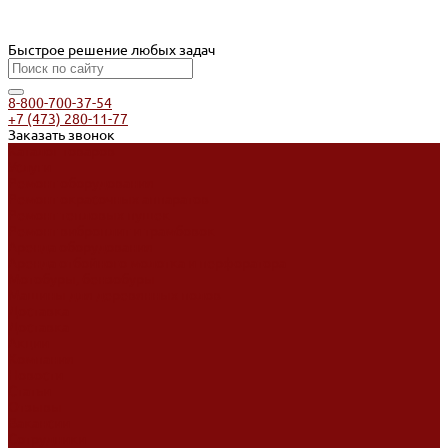
Быстрое решение любых задач
8-800-700-37-54
+7 (473) 280-11-77
Заказать звонок
Каталог товаров
Услуги
Ремонт оборудования
Ремонт окрасочных аппаратов
Ремонт тепловых пушек
Ремонт виброплит и трамбовок
Аренда оборудования
Аренда отбойного молотка и перфоратора
Мотобуры, бензобуры
Машины для деревянных полов
Доставка
Доставка
Акции
Компания
Новости
Статьи
Отзывы
Вакансии
Сотрудники