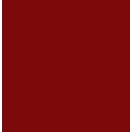
Ремонт дизельных двигателей
Ремонт штукатурных станций
Аренда оборудования
Аренда отбойного молотка и перфоратора
Мотобуры, бензобуры
Машины для деревянных полов
Виброрейки для бетона
Измерительный инструмент
Тепловые пушки
Генераторы
Машины для бетонных полов
Мотопомпы и насосы
Аренда безвоздушного окрасочного аппарата в Воронеже
Доставка
Доставка
Акции
Компания
Новости
Статьи
Отзывы
Вакансии
Сотрудники
Сертификаты
Политика конфиденциальности
Согласие на обработку персональных данных
Политика обработки файлов cookie
Оферта
Сервисный центр