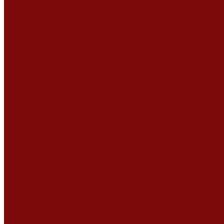
Сертификаты
Политика конфиденциальности
Согласие на обработку персональных данных
Политика обработки файлов cookie
Оферта
Сервисный центр
Контакты
...
Каталог товаров
Услуги
Ремонт оборудования
Ремонт окрасочных аппаратов
Ремонт тепловых пушек
Ремонт виброплит и трамбовок
Ремонт мотопомп
Ремонт бетономешалок
Ремонт электроинструмента
Ремонт затирочно-шлифовальных машин
Ремонт сварочного оборудования
Ремонт виброоборудования
Ремонт резчика швов
Ремонт генератора
Ремонт мотоблоков и культиваторов
Ремонт бензопилы
Ремонт болгарки (УШМ)
Ремонт магнитно-сверлильных станков
Ремонт компрессоров
Ремонт пневмонагнетателя