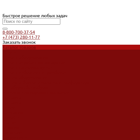
Быстрое решение любых задач
8-800-700-37-54
+7 (473) 280-11-77
Заказать звонок
Каталог товаров
Услуги
Ремонт оборудования
Ремонт окрасочных аппаратов
Ремонт тепловых пушек
Ремонт виброплит и трамбовок
Аренда оборудования
Аренда отбойного молотка и перфоратора
Мотобуры, бензобуры
Машины для деревянных полов
Доставка
Доставка
Акции
Компания
Новости
Статьи
Отзывы
Вакансии
Сотрудники