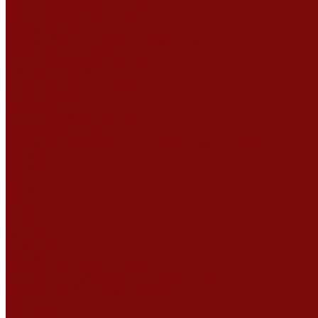
Ремонт дизельных двигателей
Ремонт штукатурных станций
Аренда оборудования
Аренда отбойного молотка и перфоратора
Мотобуры, бензобуры
Машины для деревянных полов
Виброрейки для бетона
Измерительный инструмент
Тепловые пушки
Генераторы
Машины для бетонных полов
Мотопомпы и насосы
Аренда безвоздушного окрасочного аппарата в Воронеже
Доставка
Доставка
Акции
Компания
Новости
Статьи
Отзывы
Вакансии
Сотрудники
Сертификаты
Политика конфиденциальности
Согласие на обработку персональных данных
Политика обработки файлов cookie
Оферта
Сервисный центр