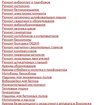
Ремонт виброплит и трамбовок
Ремонт мотопомп
Ремонт бетономешалок
Ремонт электроинструмента
Ремонт затирочно-шлифовальных машин
Ремонт сварочного оборудования
Ремонт виброоборудования
Ремонт резчика швов
Ремонт генератора
Ремонт мотоблоков и культиваторов
Ремонт бензопилы
Ремонт болгарки (УШМ)
Ремонт магнитно-сверлильных станков
Ремонт компрессоров
Ремонт пневмонагнетателя
Ремонт дизельных двигателей
Ремонт штукатурных станций
Аренда оборудования
Аренда отбойного молотка и перфоратора
Мотобуры, бензобуры
Машины для деревянных полов
Виброрейки для бетона
Измерительный инструмент
Тепловые пушки
Генераторы
Машины для бетонных полов
Мотопомпы и насосы
Аренда безвоздушного окрасочного аппарата в Воронеже