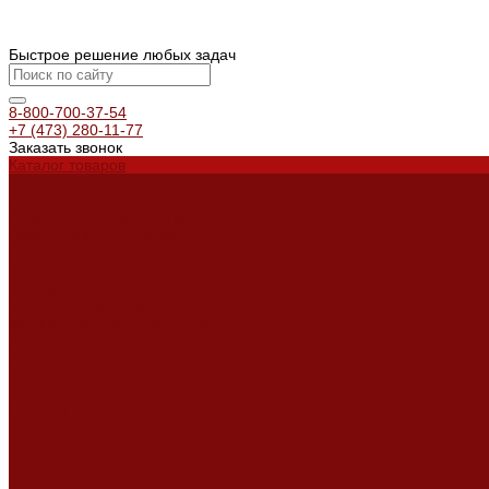
Быстрое решение любых задач
8-800-700-37-54
+7 (473) 280-11-77
Заказать звонок
Каталог товаров
Услуги
Ремонт оборудования
Ремонт окрасочных аппаратов
Ремонт тепловых пушек
Ремонт виброплит и трамбовок
Аренда оборудования
Аренда отбойного молотка и перфоратора
Мотобуры, бензобуры
Машины для деревянных полов
Доставка
Доставка
Акции
Компания
Новости
Статьи
Отзывы
Вакансии
Сотрудники