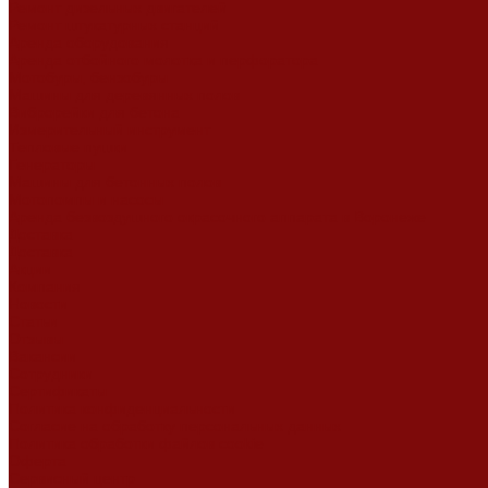
Ремонт дизельных двигателей
Ремонт штукатурных станций
Аренда оборудования
Аренда отбойного молотка и перфоратора
Мотобуры, бензобуры
Машины для деревянных полов
Виброрейки для бетона
Измерительный инструмент
Тепловые пушки
Генераторы
Машины для бетонных полов
Мотопомпы и насосы
Аренда безвоздушного окрасочного аппарата в Воронеже
Доставка
Доставка
Акции
Компания
Новости
Статьи
Отзывы
Вакансии
Сотрудники
Сертификаты
Политика конфиденциальности
Согласие на обработку персональных данных
Политика обработки файлов cookie
Оферта
Сервисный центр