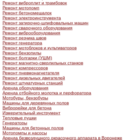
Ремонт виброплит и трамбовок
Ремонт мотопомп
Ремонт бетономешалок
Ремонт электроинструмента
Ремонт затирочно-шлифовальных машин
Ремонт сварочного оборудования
Ремонт виброоборудования
Ремонт резчика швов
Ремонт генератора
Ремонт мотоблоков и культиваторов
Ремонт бензопилы
Ремонт болгарки (УШМ)
Ремонт магнитно-сверлильных станков
Ремонт компрессоров
Ремонт пневмонагнетателя
Ремонт дизельных двигателей
Ремонт штукатурных станций
Аренда оборудования
Аренда отбойного молотка и перфоратора
Мотобуры, бензобуры
Машины для деревянных полов
Виброрейки для бетона
Измерительный инструмент
Тепловые пушки
Генераторы
Машины для бетонных полов
Мотопомпы и насосы
Аренда безвоздушного окрасочного аппарата в Воронеже