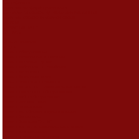
Сертификаты
Политика конфиденциальности
Согласие на обработку персональных данных
Политика обработки файлов cookie
Оферта
Сервисный центр
Контакты
...
Каталог товаров
Услуги
Ремонт оборудования
Ремонт окрасочных аппаратов
Ремонт тепловых пушек
Ремонт виброплит и трамбовок
Ремонт мотопомп
Ремонт бетономешалок
Ремонт электроинструмента
Ремонт затирочно-шлифовальных машин
Ремонт сварочного оборудования
Ремонт виброоборудования
Ремонт резчика швов
Ремонт генератора
Ремонт мотоблоков и культиваторов
Ремонт бензопилы
Ремонт болгарки (УШМ)
Ремонт магнитно-сверлильных станков
Ремонт компрессоров
Ремонт пневмонагнетателя