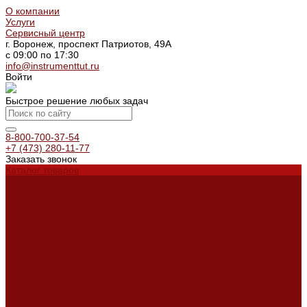
О компании
Услуги
Сервисный центр
г. Воронеж, проспект Патриотов, 49А
с 09:00 по 17:30
info@instrumenttut.ru
Войти
Быстрое решение любых задач
8-800-700-37-54
+7 (473) 280-11-77
Заказать звонок
Каталог товаров
Услуги
Ремонт оборудования
Ремонт окрасочных аппаратов
Ремонт тепловых пушек
Ремонт виброплит и трамбовок
Аренда оборудования
Аренда отбойного молотка и перфоратора
Мотобуры, бензобуры
Машины для деревянных полов
Доставка
Доставка
Акции