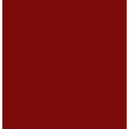
Компания
Новости
Статьи
Отзывы
Вакансии
Сотрудники
Сертификаты
Политика конфиденциальности
Согласие на обработку персональных данных
Политика обработки файлов cookie
Оферта
Сервисный центр
Контакты
...
Каталог товаров
Услуги
Ремонт оборудования
Ремонт окрасочных аппаратов
Ремонт тепловых пушек
Ремонт виброплит и трамбовок
Ремонт мотопомп
Ремонт бетономешалок
Ремонт электроинструмента
Ремонт затирочно-шлифовальных машин
Ремонт сварочного оборудования
Ремонт виброоборудования
Ремонт резчика швов
Ремонт генератора