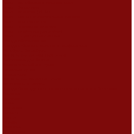
Ремонт мотоблоков и культиваторов
Ремонт бензопилы
Ремонт болгарки (УШМ)
Ремонт магнитно-сверлильных станков
Ремонт компрессоров
Ремонт пневмонагнетателя
Ремонт дизельных двигателей
Ремонт штукатурных станций
Аренда оборудования
Аренда отбойного молотка и перфоратора
Мотобуры, бензобуры
Машины для деревянных полов
Виброрейки для бетона
Измерительный инструмент
Тепловые пушки
Генераторы
Машины для бетонных полов
Мотопомпы и насосы
Аренда безвоздушного окрасочного аппарата в Воронеже
Доставка
Доставка
Акции
Компания
Новости
Статьи
Отзывы
Вакансии
Сотрудники