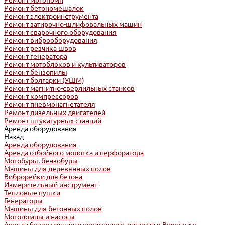
Ремонт мотопомп
Ремонт бетономешалок
Ремонт электроинструмента
Ремонт затирочно-шлифовальных машин
Ремонт сварочного оборудования
Ремонт виброоборудования
Ремонт резчика швов
Ремонт генератора
Ремонт мотоблоков и культиваторов
Ремонт бензопилы
Ремонт болгарки (УШМ)
Ремонт магнитно-сверлильных станков
Ремонт компрессоров
Ремонт пневмонагнетателя
Ремонт дизельных двигателей
Ремонт штукатурных станций
Аренда оборудования
Назад
Аренда оборудования
Аренда отбойного молотка и перфоратора
Мотобуры, бензобуры
Машины для деревянных полов
Виброрейки для бетона
Измерительный инструмент
Тепловые пушки
Генераторы
Машины для бетонных полов
Мотопомпы и насосы