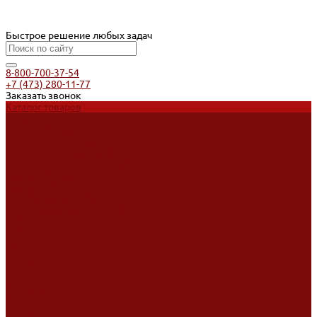
Быстрое решение любых задач
8-800-700-37-54
+7 (473) 280-11-77
Заказать звонок
Каталог товаров
Услуги
Ремонт оборудования
Ремонт окрасочных аппаратов
Ремонт тепловых пушек
Ремонт виброплит и трамбовок
Аренда оборудования
Аренда отбойного молотка и перфоратора
Мотобуры, бензобуры
Машины для деревянных полов
Доставка
Доставка
Акции
Компания
Новости
Статьи
Отзывы
Вакансии
Сотрудники