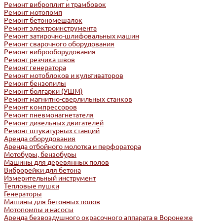
Ремонт виброплит и трамбовок
Ремонт мотопомп
Ремонт бетономешалок
Ремонт электроинструмента
Ремонт затирочно-шлифовальных машин
Ремонт сварочного оборудования
Ремонт виброоборудования
Ремонт резчика швов
Ремонт генератора
Ремонт мотоблоков и культиваторов
Ремонт бензопилы
Ремонт болгарки (УШМ)
Ремонт магнитно-сверлильных станков
Ремонт компрессоров
Ремонт пневмонагнетателя
Ремонт дизельных двигателей
Ремонт штукатурных станций
Аренда оборудования
Аренда отбойного молотка и перфоратора
Мотобуры, бензобуры
Машины для деревянных полов
Виброрейки для бетона
Измерительный инструмент
Тепловые пушки
Генераторы
Машины для бетонных полов
Мотопомпы и насосы
Аренда безвоздушного окрасочного аппарата в Воронеже