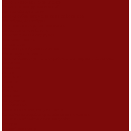
Ремонт дизельных двигателей
Ремонт штукатурных станций
Аренда оборудования
Аренда отбойного молотка и перфоратора
Мотобуры, бензобуры
Машины для деревянных полов
Виброрейки для бетона
Измерительный инструмент
Тепловые пушки
Генераторы
Машины для бетонных полов
Мотопомпы и насосы
Аренда безвоздушного окрасочного аппарата в Воронеже
Доставка
Доставка
Акции
Компания
Новости
Статьи
Отзывы
Вакансии
Сотрудники
Сертификаты
Политика конфиденциальности
Согласие на обработку персональных данных
Политика обработки файлов cookie
Оферта
Сервисный центр