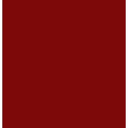
Сертификаты
Политика конфиденциальности
Согласие на обработку персональных данных
Политика обработки файлов cookie
Оферта
Сервисный центр
Контакты
...
Каталог товаров
Услуги
Ремонт оборудования
Ремонт окрасочных аппаратов
Ремонт тепловых пушек
Ремонт виброплит и трамбовок
Ремонт мотопомп
Ремонт бетономешалок
Ремонт электроинструмента
Ремонт затирочно-шлифовальных машин
Ремонт сварочного оборудования
Ремонт виброоборудования
Ремонт резчика швов
Ремонт генератора
Ремонт мотоблоков и культиваторов
Ремонт бензопилы
Ремонт болгарки (УШМ)
Ремонт магнитно-сверлильных станков
Ремонт компрессоров
Ремонт пневмонагнетателя