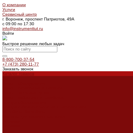
О компании
Услуги
Сервисный центр
г. Воронеж, проспект Патриотов, 49А
с 09:00 по 17:30
info@instrumenttut.ru
Войти
Быстрое решение любых задач
8-800-700-37-54
+7 (473) 280-11-77
Заказать звонок
Каталог товаров
Услуги
Ремонт оборудования
Ремонт окрасочных аппаратов
Ремонт тепловых пушек
Ремонт виброплит и трамбовок
Аренда оборудования
Аренда отбойного молотка и перфоратора
Мотобуры, бензобуры
Машины для деревянных полов
Доставка
Доставка
Акции