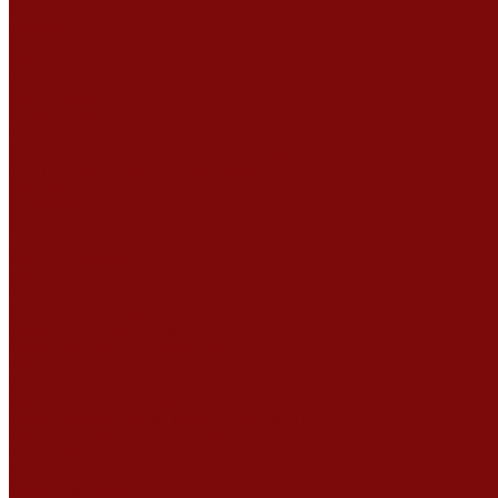
Компания
Новости
Статьи
Отзывы
Вакансии
Сотрудники
Сертификаты
Политика конфиденциальности
Согласие на обработку персональных данных
Политика обработки файлов cookie
Оферта
Сервисный центр
Контакты
...
Каталог товаров
Услуги
Ремонт оборудования
Ремонт окрасочных аппаратов
Ремонт тепловых пушек
Ремонт виброплит и трамбовок
Ремонт мотопомп
Ремонт бетономешалок
Ремонт электроинструмента
Ремонт затирочно-шлифовальных машин
Ремонт сварочного оборудования
Ремонт виброоборудования
Ремонт резчика швов
Ремонт генератора