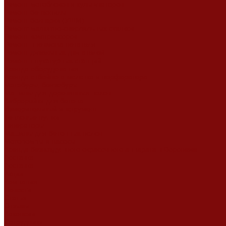
Ремонт мотоблоков и культиваторов
Ремонт бензопилы
Ремонт болгарки (УШМ)
Ремонт магнитно-сверлильных станков
Ремонт компрессоров
Ремонт пневмонагнетателя
Ремонт дизельных двигателей
Ремонт штукатурных станций
Аренда оборудования
Аренда отбойного молотка и перфоратора
Мотобуры, бензобуры
Машины для деревянных полов
Виброрейки для бетона
Измерительный инструмент
Тепловые пушки
Генераторы
Машины для бетонных полов
Мотопомпы и насосы
Аренда безвоздушного окрасочного аппарата в Воронеже
Доставка
Доставка
Акции
Компания
Новости
Статьи
Отзывы
Вакансии
Сотрудники