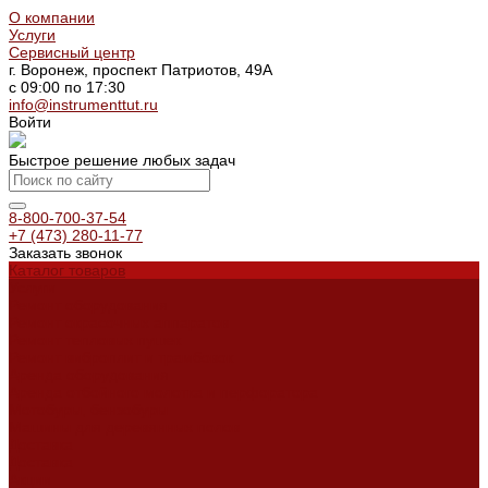
О компании
Услуги
Сервисный центр
г. Воронеж, проспект Патриотов, 49А
с 09:00 по 17:30
info@instrumenttut.ru
Войти
Быстрое решение любых задач
8-800-700-37-54
+7 (473) 280-11-77
Заказать звонок
Каталог товаров
Услуги
Ремонт оборудования
Ремонт окрасочных аппаратов
Ремонт тепловых пушек
Ремонт виброплит и трамбовок
Аренда оборудования
Аренда отбойного молотка и перфоратора
Мотобуры, бензобуры
Машины для деревянных полов
Доставка
Доставка
Акции