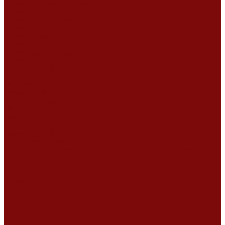
Ремонт мотоблоков и культиваторов
Ремонт бензопилы
Ремонт болгарки (УШМ)
Ремонт магнитно-сверлильных станков
Ремонт компрессоров
Ремонт пневмонагнетателя
Ремонт дизельных двигателей
Ремонт штукатурных станций
Аренда оборудования
Аренда отбойного молотка и перфоратора
Мотобуры, бензобуры
Машины для деревянных полов
Виброрейки для бетона
Измерительный инструмент
Тепловые пушки
Генераторы
Машины для бетонных полов
Мотопомпы и насосы
Аренда безвоздушного окрасочного аппарата в Воронеже
Доставка
Доставка
Акции
Компания
Новости
Статьи
Отзывы
Вакансии
Сотрудники