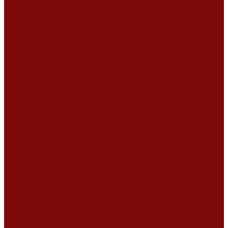
Компания
Новости
Статьи
Отзывы
Вакансии
Сотрудники
Сертификаты
Политика конфиденциальности
Согласие на обработку персональных данных
Политика обработки файлов cookie
Оферта
Сервисный центр
Контакты
...
Каталог товаров
Услуги
Ремонт оборудования
Ремонт окрасочных аппаратов
Ремонт тепловых пушек
Ремонт виброплит и трамбовок
Ремонт мотопомп
Ремонт бетономешалок
Ремонт электроинструмента
Ремонт затирочно-шлифовальных машин
Ремонт сварочного оборудования
Ремонт виброоборудования
Ремонт резчика швов
Ремонт генератора