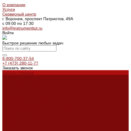
О компании
Услуги
Сервисный центр
г. Воронеж, проспект Патриотов, 49А
с 09:00 по 17:30
info@instrumenttut.ru
Войти
Быстрое решение любых задач
8-800-700-37-54
+7 (473) 280-11-77
Заказать звонок
Каталог товаров
Услуги
Ремонт оборудования
Ремонт окрасочных аппаратов
Ремонт тепловых пушек
Ремонт виброплит и трамбовок
Аренда оборудования
Аренда отбойного молотка и перфоратора
Мотобуры, бензобуры
Машины для деревянных полов
Доставка
Доставка
Акции