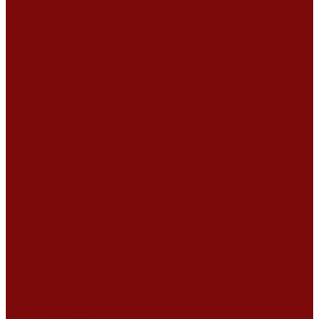
Компания
Новости
Статьи
Отзывы
Вакансии
Сотрудники
Сертификаты
Политика конфиденциальности
Согласие на обработку персональных данных
Политика обработки файлов cookie
Оферта
Сервисный центр
Контакты
...
Каталог товаров
Услуги
Ремонт оборудования
Ремонт окрасочных аппаратов
Ремонт тепловых пушек
Ремонт виброплит и трамбовок
Ремонт мотопомп
Ремонт бетономешалок
Ремонт электроинструмента
Ремонт затирочно-шлифовальных машин
Ремонт сварочного оборудования
Ремонт виброоборудования
Ремонт резчика швов
Ремонт генератора