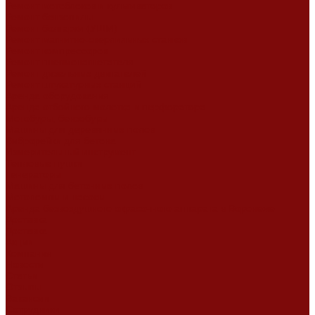
Ремонт мотоблоков и культиваторов
Ремонт бензопилы
Ремонт болгарки (УШМ)
Ремонт магнитно-сверлильных станков
Ремонт компрессоров
Ремонт пневмонагнетателя
Ремонт дизельных двигателей
Ремонт штукатурных станций
Аренда оборудования
Аренда отбойного молотка и перфоратора
Мотобуры, бензобуры
Машины для деревянных полов
Виброрейки для бетона
Измерительный инструмент
Тепловые пушки
Генераторы
Машины для бетонных полов
Мотопомпы и насосы
Аренда безвоздушного окрасочного аппарата в Воронеже
Доставка
Доставка
Акции
Компания
Новости
Статьи
Отзывы
Вакансии
Сотрудники