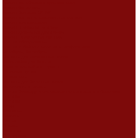
Ремонт мотоблоков и культиваторов
Ремонт бензопилы
Ремонт болгарки (УШМ)
Ремонт магнитно-сверлильных станков
Ремонт компрессоров
Ремонт пневмонагнетателя
Ремонт дизельных двигателей
Ремонт штукатурных станций
Аренда оборудования
Аренда отбойного молотка и перфоратора
Мотобуры, бензобуры
Машины для деревянных полов
Виброрейки для бетона
Измерительный инструмент
Тепловые пушки
Генераторы
Машины для бетонных полов
Мотопомпы и насосы
Аренда безвоздушного окрасочного аппарата в Воронеже
Доставка
Доставка
Акции
Компания
Новости
Статьи
Отзывы
Вакансии
Сотрудники