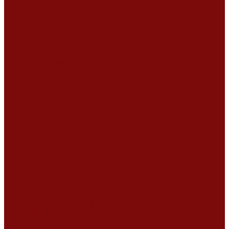
Компания
Новости
Статьи
Отзывы
Вакансии
Сотрудники
Сертификаты
Политика конфиденциальности
Согласие на обработку персональных данных
Политика обработки файлов cookie
Оферта
Сервисный центр
Контакты
...
Каталог товаров
Услуги
Ремонт оборудования
Ремонт окрасочных аппаратов
Ремонт тепловых пушек
Ремонт виброплит и трамбовок
Ремонт мотопомп
Ремонт бетономешалок
Ремонт электроинструмента
Ремонт затирочно-шлифовальных машин
Ремонт сварочного оборудования
Ремонт виброоборудования
Ремонт резчика швов
Ремонт генератора