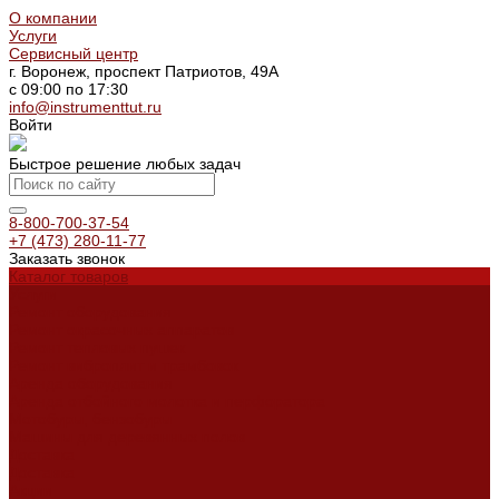
О компании
Услуги
Сервисный центр
г. Воронеж, проспект Патриотов, 49А
с 09:00 по 17:30
info@instrumenttut.ru
Войти
Быстрое решение любых задач
8-800-700-37-54
+7 (473) 280-11-77
Заказать звонок
Каталог товаров
Услуги
Ремонт оборудования
Ремонт окрасочных аппаратов
Ремонт тепловых пушек
Ремонт виброплит и трамбовок
Аренда оборудования
Аренда отбойного молотка и перфоратора
Мотобуры, бензобуры
Машины для деревянных полов
Доставка
Доставка
Акции