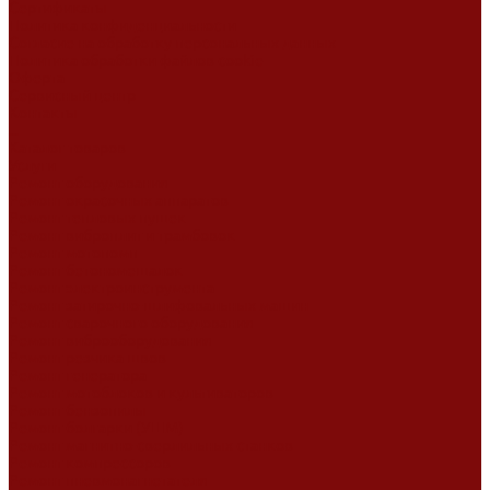
Сертификаты
Политика конфиденциальности
Согласие на обработку персональных данных
Политика обработки файлов cookie
Оферта
Сервисный центр
Контакты
...
Каталог товаров
Услуги
Ремонт оборудования
Ремонт окрасочных аппаратов
Ремонт тепловых пушек
Ремонт виброплит и трамбовок
Ремонт мотопомп
Ремонт бетономешалок
Ремонт электроинструмента
Ремонт затирочно-шлифовальных машин
Ремонт сварочного оборудования
Ремонт виброоборудования
Ремонт резчика швов
Ремонт генератора
Ремонт мотоблоков и культиваторов
Ремонт бензопилы
Ремонт болгарки (УШМ)
Ремонт магнитно-сверлильных станков
Ремонт компрессоров
Ремонт пневмонагнетателя