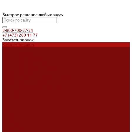
Быстрое решение любых задач
8-800-700-37-54
+7 (473) 280-11-77
Заказать звонок
Каталог товаров
Услуги
Ремонт оборудования
Ремонт окрасочных аппаратов
Ремонт тепловых пушек
Ремонт виброплит и трамбовок
Аренда оборудования
Аренда отбойного молотка и перфоратора
Мотобуры, бензобуры
Машины для деревянных полов
Доставка
Доставка
Акции
Компания
Новости
Статьи
Отзывы
Вакансии
Сотрудники