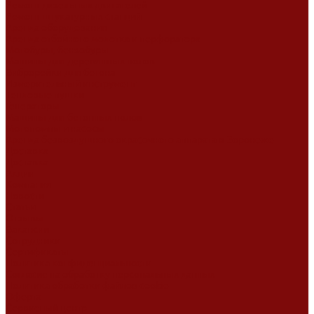
Ремонт дизельных двигателей
Ремонт штукатурных станций
Аренда оборудования
Аренда отбойного молотка и перфоратора
Мотобуры, бензобуры
Машины для деревянных полов
Виброрейки для бетона
Измерительный инструмент
Тепловые пушки
Генераторы
Машины для бетонных полов
Мотопомпы и насосы
Аренда безвоздушного окрасочного аппарата в Воронеже
Доставка
Доставка
Акции
Компания
Новости
Статьи
Отзывы
Вакансии
Сотрудники
Сертификаты
Политика конфиденциальности
Согласие на обработку персональных данных
Политика обработки файлов cookie
Оферта
Сервисный центр