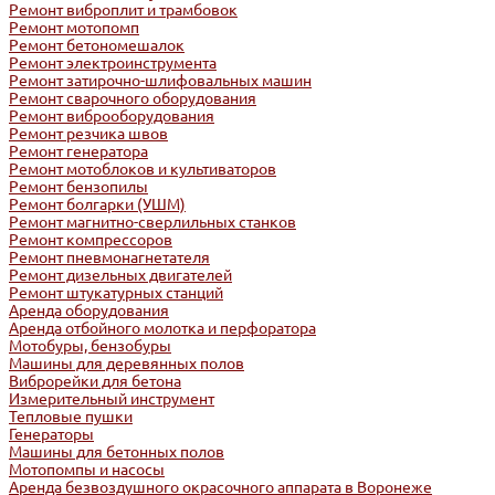
Ремонт виброплит и трамбовок
Ремонт мотопомп
Ремонт бетономешалок
Ремонт электроинструмента
Ремонт затирочно-шлифовальных машин
Ремонт сварочного оборудования
Ремонт виброоборудования
Ремонт резчика швов
Ремонт генератора
Ремонт мотоблоков и культиваторов
Ремонт бензопилы
Ремонт болгарки (УШМ)
Ремонт магнитно-сверлильных станков
Ремонт компрессоров
Ремонт пневмонагнетателя
Ремонт дизельных двигателей
Ремонт штукатурных станций
Аренда оборудования
Аренда отбойного молотка и перфоратора
Мотобуры, бензобуры
Машины для деревянных полов
Виброрейки для бетона
Измерительный инструмент
Тепловые пушки
Генераторы
Машины для бетонных полов
Мотопомпы и насосы
Аренда безвоздушного окрасочного аппарата в Воронеже