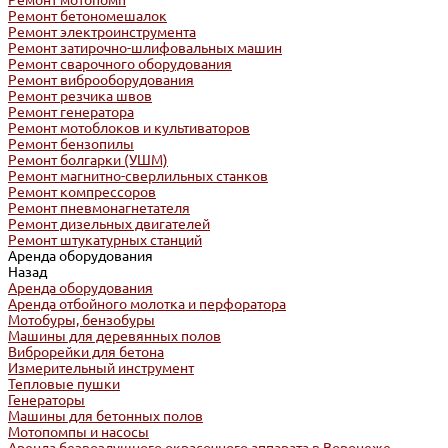
Ремонт мотопомп
Ремонт бетономешалок
Ремонт электроинструмента
Ремонт затирочно-шлифовальных машин
Ремонт сварочного оборудования
Ремонт виброоборудования
Ремонт резчика швов
Ремонт генератора
Ремонт мотоблоков и культиваторов
Ремонт бензопилы
Ремонт болгарки (УШМ)
Ремонт магнитно-сверлильных станков
Ремонт компрессоров
Ремонт пневмонагнетателя
Ремонт дизельных двигателей
Ремонт штукатурных станций
Аренда оборудования
Назад
Аренда оборудования
Аренда отбойного молотка и перфоратора
Мотобуры, бензобуры
Машины для деревянных полов
Виброрейки для бетона
Измерительный инструмент
Тепловые пушки
Генераторы
Машины для бетонных полов
Мотопомпы и насосы