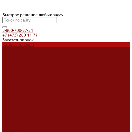
Быстрое решение любых задач
8-800-700-37-54
+7 (473) 280-11-77
Заказать звонок
Каталог товаров
Услуги
Ремонт оборудования
Ремонт окрасочных аппаратов
Ремонт тепловых пушек
Ремонт виброплит и трамбовок
Аренда оборудования
Аренда отбойного молотка и перфоратора
Мотобуры, бензобуры
Машины для деревянных полов
Доставка
Доставка
Акции
Компания
Новости
Статьи
Отзывы
Вакансии
Сотрудники