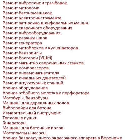
Ремонт виброплит и трамбовок
Ремонт мотопомп
Ремонт бетономешалок
Ремонт электроинструмента
Ремонт затирочно-шлифовальных машин
Ремонт сварочного оборудования
Ремонт виброоборудования
Ремонт резчика швов
Ремонт генератора
Ремонт мотоблоков и культиваторов
Ремонт бензопилы
Ремонт болгарки (УШМ)
Ремонт магнитно-сверлильных станков
Ремонт компрессоров
Ремонт пневмонагнетателя
Ремонт дизельных двигателей
Ремонт штукатурных станций
Аренда оборудования
Аренда отбойного молотка и перфоратора
Мотобуры, бензобуры
Машины для деревянных полов
Виброрейки для бетона
Измерительный инструмент
Тепловые пушки
Генераторы
Машины для бетонных полов
Мотопомпы и насосы
Аренда безвоздушного окрасочного аппарата в Воронеже