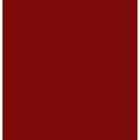
Сертификаты
Политика конфиденциальности
Согласие на обработку персональных данных
Политика обработки файлов cookie
Оферта
Сервисный центр
Контакты
...
Каталог товаров
Услуги
Ремонт оборудования
Ремонт окрасочных аппаратов
Ремонт тепловых пушек
Ремонт виброплит и трамбовок
Ремонт мотопомп
Ремонт бетономешалок
Ремонт электроинструмента
Ремонт затирочно-шлифовальных машин
Ремонт сварочного оборудования
Ремонт виброоборудования
Ремонт резчика швов
Ремонт генератора
Ремонт мотоблоков и культиваторов
Ремонт бензопилы
Ремонт болгарки (УШМ)
Ремонт магнитно-сверлильных станков
Ремонт компрессоров
Ремонт пневмонагнетателя