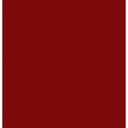
Ремонт дизельных двигателей
Ремонт штукатурных станций
Аренда оборудования
Аренда отбойного молотка и перфоратора
Мотобуры, бензобуры
Машины для деревянных полов
Виброрейки для бетона
Измерительный инструмент
Тепловые пушки
Генераторы
Машины для бетонных полов
Мотопомпы и насосы
Аренда безвоздушного окрасочного аппарата в Воронеже
Доставка
Доставка
Акции
Компания
Новости
Статьи
Отзывы
Вакансии
Сотрудники
Сертификаты
Политика конфиденциальности
Согласие на обработку персональных данных
Политика обработки файлов cookie
Оферта
Сервисный центр