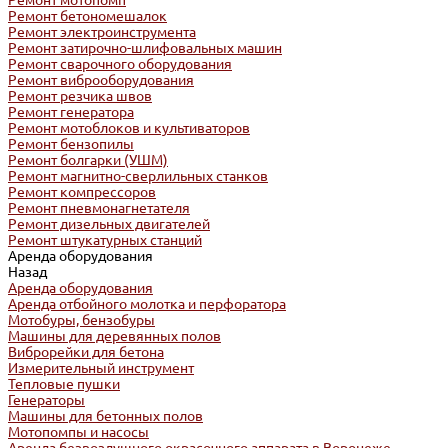
Ремонт мотопомп
Ремонт бетономешалок
Ремонт электроинструмента
Ремонт затирочно-шлифовальных машин
Ремонт сварочного оборудования
Ремонт виброоборудования
Ремонт резчика швов
Ремонт генератора
Ремонт мотоблоков и культиваторов
Ремонт бензопилы
Ремонт болгарки (УШМ)
Ремонт магнитно-сверлильных станков
Ремонт компрессоров
Ремонт пневмонагнетателя
Ремонт дизельных двигателей
Ремонт штукатурных станций
Аренда оборудования
Назад
Аренда оборудования
Аренда отбойного молотка и перфоратора
Мотобуры, бензобуры
Машины для деревянных полов
Виброрейки для бетона
Измерительный инструмент
Тепловые пушки
Генераторы
Машины для бетонных полов
Мотопомпы и насосы