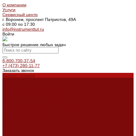
О компании
Услуги
Сервисный центр
г. Воронеж, проспект Патриотов, 49А
с 09:00 по 17:30
info@instrumenttut.ru
Войти
Быстрое решение любых задач
8-800-700-37-54
+7 (473) 280-11-77
Заказать звонок
Каталог товаров
Услуги
Ремонт оборудования
Ремонт окрасочных аппаратов
Ремонт тепловых пушек
Ремонт виброплит и трамбовок
Аренда оборудования
Аренда отбойного молотка и перфоратора
Мотобуры, бензобуры
Машины для деревянных полов
Доставка
Доставка
Акции