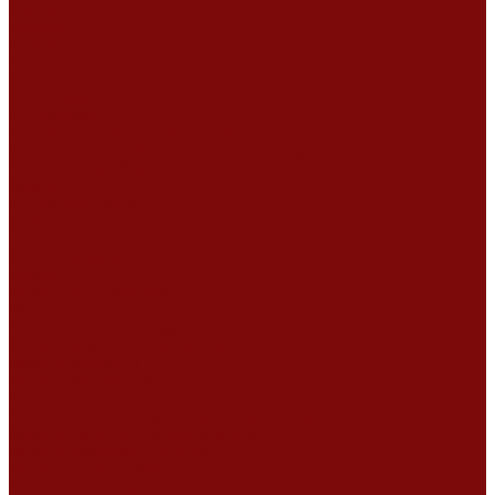
Компания
Новости
Статьи
Отзывы
Вакансии
Сотрудники
Сертификаты
Политика конфиденциальности
Согласие на обработку персональных данных
Политика обработки файлов cookie
Оферта
Сервисный центр
Контакты
...
Каталог товаров
Услуги
Ремонт оборудования
Ремонт окрасочных аппаратов
Ремонт тепловых пушек
Ремонт виброплит и трамбовок
Ремонт мотопомп
Ремонт бетономешалок
Ремонт электроинструмента
Ремонт затирочно-шлифовальных машин
Ремонт сварочного оборудования
Ремонт виброоборудования
Ремонт резчика швов
Ремонт генератора