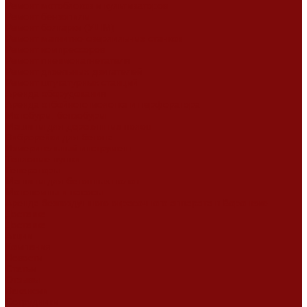
Ремонт мотоблоков и культиваторов
Ремонт бензопилы
Ремонт болгарки (УШМ)
Ремонт магнитно-сверлильных станков
Ремонт компрессоров
Ремонт пневмонагнетателя
Ремонт дизельных двигателей
Ремонт штукатурных станций
Аренда оборудования
Аренда отбойного молотка и перфоратора
Мотобуры, бензобуры
Машины для деревянных полов
Виброрейки для бетона
Измерительный инструмент
Тепловые пушки
Генераторы
Машины для бетонных полов
Мотопомпы и насосы
Аренда безвоздушного окрасочного аппарата в Воронеже
Доставка
Доставка
Акции
Компания
Новости
Статьи
Отзывы
Вакансии
Сотрудники