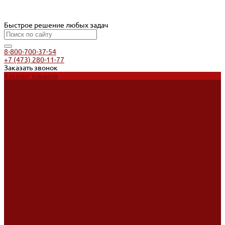
Быстрое решение любых задач
8-800-700-37-54
+7 (473) 280-11-77
Заказать звонок
Каталог товаров
Услуги
Ремонт оборудования
Ремонт окрасочных аппаратов
Ремонт тепловых пушек
Ремонт виброплит и трамбовок
Аренда оборудования
Аренда отбойного молотка и перфоратора
Мотобуры, бензобуры
Машины для деревянных полов
Доставка
Доставка
Акции
Компания
Новости
Статьи
Отзывы
Вакансии
Сотрудники