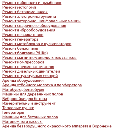
Ремонт виброплит и трамбовок
Ремонт мотопомп
Ремонт бетономешалок
Ремонт электроинструмента
Ремонт затирочно-шлифовальных машин
Ремонт сварочного оборудования
Ремонт виброоборудования
Ремонт резчика швов
Ремонт генератора
Ремонт мотоблоков и культиваторов
Ремонт бензопилы
Ремонт болгарки (УШМ)
Ремонт магнитно-сверлильных станков
Ремонт компрессоров
Ремонт пневмонагнетателя
Ремонт дизельных двигателей
Ремонт штукатурных станций
Аренда оборудования
Аренда отбойного молотка и перфоратора
Мотобуры, бензобуры
Машины для деревянных полов
Виброрейки для бетона
Измерительный инструмент
Тепловые пушки
Генераторы
Машины для бетонных полов
Мотопомпы и насосы
Аренда безвоздушного окрасочного аппарата в Воронеже