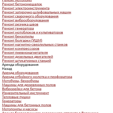
Ремонт мотопомп
Ремонт бетономешалок
Ремонт электроинструмента
Ремонт затирочно-шлифовальных машин
Ремонт сварочного оборудования
Ремонт виброоборудования
Ремонт резчика швов
Ремонт генератора
Ремонт мотоблоков и культиваторов
Ремонт бензопилы
Ремонт болгарки (УШМ)
Ремонт магнитно-сверлильных станков
Ремонт компрессоров
Ремонт пневмонагнетателя
Ремонт дизельных двигателей
Ремонт штукатурных станций
Аренда оборудования
Назад
Аренда оборудования
Аренда отбойного молотка и перфоратора
Мотобуры, бензобуры
Машины для деревянных полов
Виброрейки для бетона
Измерительный инструмент
Тепловые пушки
Генераторы
Машины для бетонных полов
Мотопомпы и насосы