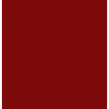
Сертификаты
Политика конфиденциальности
Согласие на обработку персональных данных
Политика обработки файлов cookie
Оферта
Сервисный центр
Контакты
...
Каталог товаров
Услуги
Ремонт оборудования
Ремонт окрасочных аппаратов
Ремонт тепловых пушек
Ремонт виброплит и трамбовок
Ремонт мотопомп
Ремонт бетономешалок
Ремонт электроинструмента
Ремонт затирочно-шлифовальных машин
Ремонт сварочного оборудования
Ремонт виброоборудования
Ремонт резчика швов
Ремонт генератора
Ремонт мотоблоков и культиваторов
Ремонт бензопилы
Ремонт болгарки (УШМ)
Ремонт магнитно-сверлильных станков
Ремонт компрессоров
Ремонт пневмонагнетателя