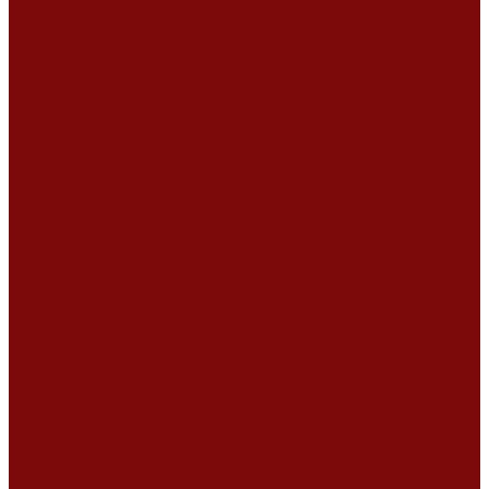
Ремонт дизельных двигателей
Ремонт штукатурных станций
Аренда оборудования
Аренда отбойного молотка и перфоратора
Мотобуры, бензобуры
Машины для деревянных полов
Виброрейки для бетона
Измерительный инструмент
Тепловые пушки
Генераторы
Машины для бетонных полов
Мотопомпы и насосы
Аренда безвоздушного окрасочного аппарата в Воронеже
Доставка
Доставка
Акции
Компания
Новости
Статьи
Отзывы
Вакансии
Сотрудники
Сертификаты
Политика конфиденциальности
Согласие на обработку персональных данных
Политика обработки файлов cookie
Оферта
Сервисный центр