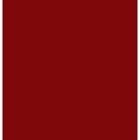
Ремонт дизельных двигателей
Ремонт штукатурных станций
Аренда оборудования
Аренда отбойного молотка и перфоратора
Мотобуры, бензобуры
Машины для деревянных полов
Виброрейки для бетона
Измерительный инструмент
Тепловые пушки
Генераторы
Машины для бетонных полов
Мотопомпы и насосы
Аренда безвоздушного окрасочного аппарата в Воронеже
Доставка
Доставка
Акции
Компания
Новости
Статьи
Отзывы
Вакансии
Сотрудники
Сертификаты
Политика конфиденциальности
Согласие на обработку персональных данных
Политика обработки файлов cookie
Оферта
Сервисный центр