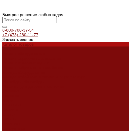
Быстрое решение любых задач
8-800-700-37-54
+7 (473) 280-11-77
Заказать звонок
Каталог товаров
Услуги
Ремонт оборудования
Ремонт окрасочных аппаратов
Ремонт тепловых пушек
Ремонт виброплит и трамбовок
Аренда оборудования
Аренда отбойного молотка и перфоратора
Мотобуры, бензобуры
Машины для деревянных полов
Доставка
Доставка
Акции
Компания
Новости
Статьи
Отзывы
Вакансии
Сотрудники