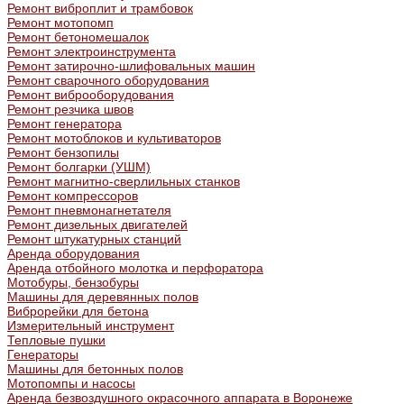
Ремонт виброплит и трамбовок
Ремонт мотопомп
Ремонт бетономешалок
Ремонт электроинструмента
Ремонт затирочно-шлифовальных машин
Ремонт сварочного оборудования
Ремонт виброоборудования
Ремонт резчика швов
Ремонт генератора
Ремонт мотоблоков и культиваторов
Ремонт бензопилы
Ремонт болгарки (УШМ)
Ремонт магнитно-сверлильных станков
Ремонт компрессоров
Ремонт пневмонагнетателя
Ремонт дизельных двигателей
Ремонт штукатурных станций
Аренда оборудования
Аренда отбойного молотка и перфоратора
Мотобуры, бензобуры
Машины для деревянных полов
Виброрейки для бетона
Измерительный инструмент
Тепловые пушки
Генераторы
Машины для бетонных полов
Мотопомпы и насосы
Аренда безвоздушного окрасочного аппарата в Воронеже