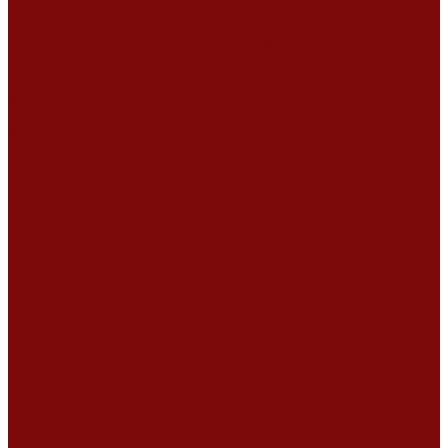
Сертификаты
Политика конфиденциальности
Согласие на обработку персональных данных
Политика обработки файлов cookie
Оферта
Сервисный центр
Контакты
...
Каталог товаров
Услуги
Ремонт оборудования
Ремонт окрасочных аппаратов
Ремонт тепловых пушек
Ремонт виброплит и трамбовок
Ремонт мотопомп
Ремонт бетономешалок
Ремонт электроинструмента
Ремонт затирочно-шлифовальных машин
Ремонт сварочного оборудования
Ремонт виброоборудования
Ремонт резчика швов
Ремонт генератора
Ремонт мотоблоков и культиваторов
Ремонт бензопилы
Ремонт болгарки (УШМ)
Ремонт магнитно-сверлильных станков
Ремонт компрессоров
Ремонт пневмонагнетателя