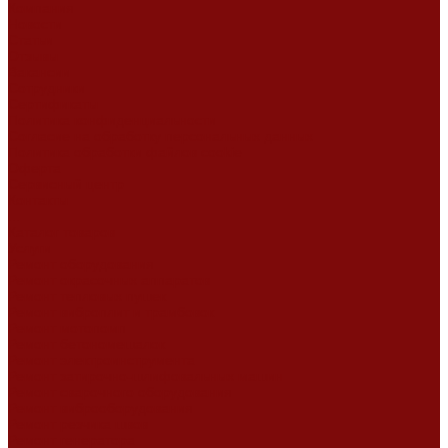
Компания
Новости
Статьи
Отзывы
Вакансии
Сотрудники
Сертификаты
Политика конфиденциальности
Согласие на обработку персональных данных
Политика обработки файлов cookie
Оферта
Сервисный центр
Контакты
...
Каталог товаров
Услуги
Ремонт оборудования
Ремонт окрасочных аппаратов
Ремонт тепловых пушек
Ремонт виброплит и трамбовок
Ремонт мотопомп
Ремонт бетономешалок
Ремонт электроинструмента
Ремонт затирочно-шлифовальных машин
Ремонт сварочного оборудования
Ремонт виброоборудования
Ремонт резчика швов
Ремонт генератора