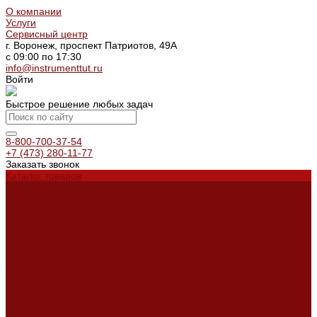
О компании
Услуги
Сервисный центр
г. Воронеж, проспект Патриотов, 49А
с 09:00 по 17:30
info@instrumenttut.ru
Войти
Быстрое решение любых задач
8-800-700-37-54
+7 (473) 280-11-77
Заказать звонок
Каталог товаров
Услуги
Ремонт оборудования
Ремонт окрасочных аппаратов
Ремонт тепловых пушек
Ремонт виброплит и трамбовок
Аренда оборудования
Аренда отбойного молотка и перфоратора
Мотобуры, бензобуры
Машины для деревянных полов
Доставка
Доставка
Акции