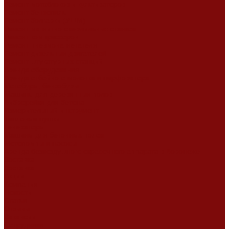
Ремонт мотоблоков и культиваторов
Ремонт бензопилы
Ремонт болгарки (УШМ)
Ремонт магнитно-сверлильных станков
Ремонт компрессоров
Ремонт пневмонагнетателя
Ремонт дизельных двигателей
Ремонт штукатурных станций
Аренда оборудования
Аренда отбойного молотка и перфоратора
Мотобуры, бензобуры
Машины для деревянных полов
Виброрейки для бетона
Измерительный инструмент
Тепловые пушки
Генераторы
Машины для бетонных полов
Мотопомпы и насосы
Аренда безвоздушного окрасочного аппарата в Воронеже
Доставка
Доставка
Акции
Компания
Новости
Статьи
Отзывы
Вакансии
Сотрудники