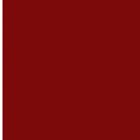
Ремонт мотоблоков и культиваторов
Ремонт бензопилы
Ремонт болгарки (УШМ)
Ремонт магнитно-сверлильных станков
Ремонт компрессоров
Ремонт пневмонагнетателя
Ремонт дизельных двигателей
Ремонт штукатурных станций
Аренда оборудования
Аренда отбойного молотка и перфоратора
Мотобуры, бензобуры
Машины для деревянных полов
Виброрейки для бетона
Измерительный инструмент
Тепловые пушки
Генераторы
Машины для бетонных полов
Мотопомпы и насосы
Аренда безвоздушного окрасочного аппарата в Воронеже
Доставка
Доставка
Акции
Компания
Новости
Статьи
Отзывы
Вакансии
Сотрудники