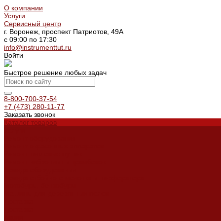
О компании
Услуги
Сервисный центр
г. Воронеж, проспект Патриотов, 49А
с 09:00 по 17:30
info@instrumenttut.ru
Войти
Быстрое решение любых задач
8-800-700-37-54
+7 (473) 280-11-77
Заказать звонок
Каталог товаров
Услуги
Ремонт оборудования
Ремонт окрасочных аппаратов
Ремонт тепловых пушек
Ремонт виброплит и трамбовок
Аренда оборудования
Аренда отбойного молотка и перфоратора
Мотобуры, бензобуры
Машины для деревянных полов
Доставка
Доставка
Акции