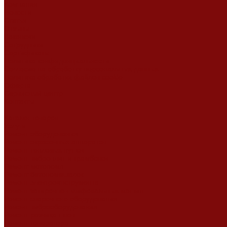
Компания
Новости
Статьи
Отзывы
Вакансии
Сотрудники
Сертификаты
Политика конфиденциальности
Согласие на обработку персональных данных
Политика обработки файлов cookie
Оферта
Сервисный центр
Контакты
...
Каталог товаров
Услуги
Ремонт оборудования
Ремонт окрасочных аппаратов
Ремонт тепловых пушек
Ремонт виброплит и трамбовок
Ремонт мотопомп
Ремонт бетономешалок
Ремонт электроинструмента
Ремонт затирочно-шлифовальных машин
Ремонт сварочного оборудования
Ремонт виброоборудования
Ремонт резчика швов
Ремонт генератора