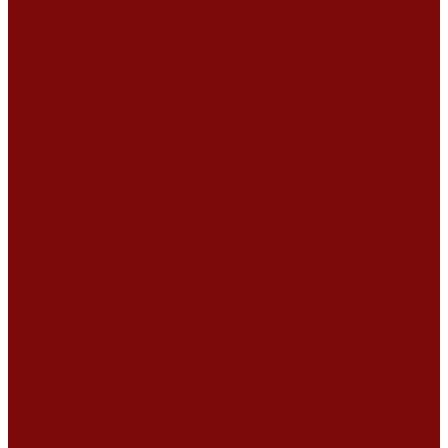
Сертификаты
Политика конфиденциальности
Согласие на обработку персональных данных
Политика обработки файлов cookie
Оферта
Сервисный центр
Контакты
...
Каталог товаров
Услуги
Ремонт оборудования
Ремонт окрасочных аппаратов
Ремонт тепловых пушек
Ремонт виброплит и трамбовок
Ремонт мотопомп
Ремонт бетономешалок
Ремонт электроинструмента
Ремонт затирочно-шлифовальных машин
Ремонт сварочного оборудования
Ремонт виброоборудования
Ремонт резчика швов
Ремонт генератора
Ремонт мотоблоков и культиваторов
Ремонт бензопилы
Ремонт болгарки (УШМ)
Ремонт магнитно-сверлильных станков
Ремонт компрессоров
Ремонт пневмонагнетателя