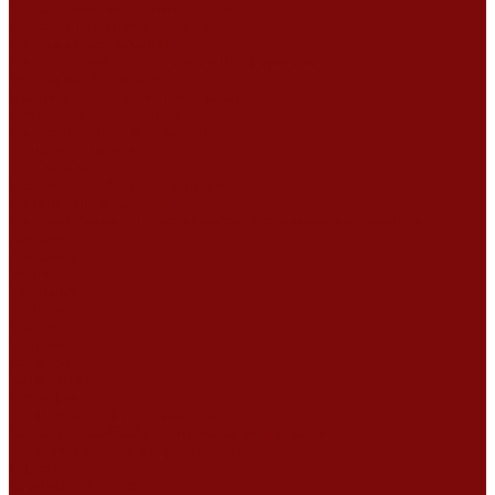
Ремонт дизельных двигателей
Ремонт штукатурных станций
Аренда оборудования
Аренда отбойного молотка и перфоратора
Мотобуры, бензобуры
Машины для деревянных полов
Виброрейки для бетона
Измерительный инструмент
Тепловые пушки
Генераторы
Машины для бетонных полов
Мотопомпы и насосы
Аренда безвоздушного окрасочного аппарата в Воронеже
Доставка
Доставка
Акции
Компания
Новости
Статьи
Отзывы
Вакансии
Сотрудники
Сертификаты
Политика конфиденциальности
Согласие на обработку персональных данных
Политика обработки файлов cookie
Оферта
Сервисный центр