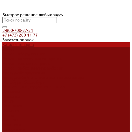
Быстрое решение любых задач
8-800-700-37-54
+7 (473) 280-11-77
Заказать звонок
Каталог товаров
Услуги
Ремонт оборудования
Ремонт окрасочных аппаратов
Ремонт тепловых пушек
Ремонт виброплит и трамбовок
Аренда оборудования
Аренда отбойного молотка и перфоратора
Мотобуры, бензобуры
Машины для деревянных полов
Доставка
Доставка
Акции
Компания
Новости
Статьи
Отзывы
Вакансии
Сотрудники