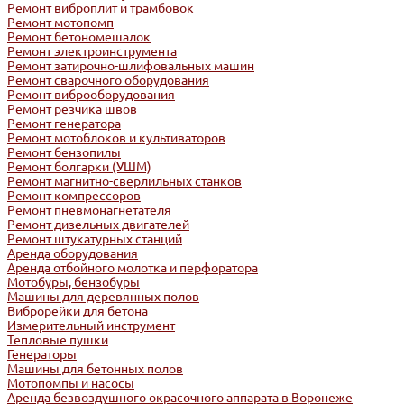
Ремонт виброплит и трамбовок
Ремонт мотопомп
Ремонт бетономешалок
Ремонт электроинструмента
Ремонт затирочно-шлифовальных машин
Ремонт сварочного оборудования
Ремонт виброоборудования
Ремонт резчика швов
Ремонт генератора
Ремонт мотоблоков и культиваторов
Ремонт бензопилы
Ремонт болгарки (УШМ)
Ремонт магнитно-сверлильных станков
Ремонт компрессоров
Ремонт пневмонагнетателя
Ремонт дизельных двигателей
Ремонт штукатурных станций
Аренда оборудования
Аренда отбойного молотка и перфоратора
Мотобуры, бензобуры
Машины для деревянных полов
Виброрейки для бетона
Измерительный инструмент
Тепловые пушки
Генераторы
Машины для бетонных полов
Мотопомпы и насосы
Аренда безвоздушного окрасочного аппарата в Воронеже