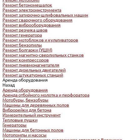
Ремонт мотопомп
Ремонт бетономешалок
Ремонт электроинструмента
Ремонт затирочно-шлифовальных машин
Ремонт сварочного оборудования
Ремонт виброоборудования
Ремонт резчика швов
Ремонт генератора
Ремонт мотоблоков и культиваторов
Ремонт бензопилы
Ремонт болгарки (УШМ)
Ремонт магнитно-сверлильных станков
Ремонт компрессоров
Ремонт пневмонагнетателя
Ремонт дизельных двигателей
Ремонт штукатурных станций
Аренда оборудования
Назад
Аренда оборудования
Аренда отбойного молотка и перфоратора
Мотобуры, бензобуры
Машины для деревянных полов
Виброрейки для бетона
Измерительный инструмент
Тепловые пушки
Генераторы
Машины для бетонных полов
Мотопомпы и насосы