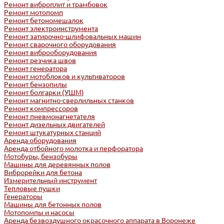
Ремонт виброплит и трамбовок
Ремонт мотопомп
Ремонт бетономешалок
Ремонт электроинструмента
Ремонт затирочно-шлифовальных машин
Ремонт сварочного оборудования
Ремонт виброоборудования
Ремонт резчика швов
Ремонт генератора
Ремонт мотоблоков и культиваторов
Ремонт бензопилы
Ремонт болгарки (УШМ)
Ремонт магнитно-сверлильных станков
Ремонт компрессоров
Ремонт пневмонагнетателя
Ремонт дизельных двигателей
Ремонт штукатурных станций
Аренда оборудования
Аренда отбойного молотка и перфоратора
Мотобуры, бензобуры
Машины для деревянных полов
Виброрейки для бетона
Измерительный инструмент
Тепловые пушки
Генераторы
Машины для бетонных полов
Мотопомпы и насосы
Аренда безвоздушного окрасочного аппарата в Воронеже