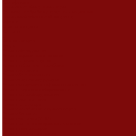
Сертификаты
Политика конфиденциальности
Согласие на обработку персональных данных
Политика обработки файлов cookie
Оферта
Сервисный центр
Контакты
...
Каталог товаров
Услуги
Ремонт оборудования
Ремонт окрасочных аппаратов
Ремонт тепловых пушек
Ремонт виброплит и трамбовок
Ремонт мотопомп
Ремонт бетономешалок
Ремонт электроинструмента
Ремонт затирочно-шлифовальных машин
Ремонт сварочного оборудования
Ремонт виброоборудования
Ремонт резчика швов
Ремонт генератора
Ремонт мотоблоков и культиваторов
Ремонт бензопилы
Ремонт болгарки (УШМ)
Ремонт магнитно-сверлильных станков
Ремонт компрессоров
Ремонт пневмонагнетателя