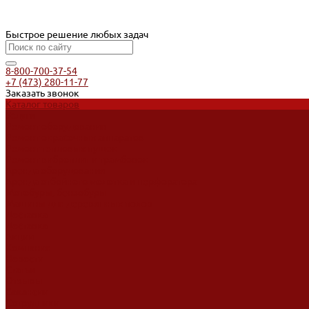
Быстрое решение любых задач
8-800-700-37-54
+7 (473) 280-11-77
Заказать звонок
Каталог товаров
Услуги
Ремонт оборудования
Ремонт окрасочных аппаратов
Ремонт тепловых пушек
Ремонт виброплит и трамбовок
Аренда оборудования
Аренда отбойного молотка и перфоратора
Мотобуры, бензобуры
Машины для деревянных полов
Доставка
Доставка
Акции
Компания
Новости
Статьи
Отзывы
Вакансии
Сотрудники