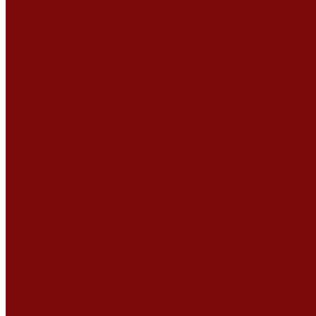
Ремонт дизельных двигателей
Ремонт штукатурных станций
Аренда оборудования
Аренда отбойного молотка и перфоратора
Мотобуры, бензобуры
Машины для деревянных полов
Виброрейки для бетона
Измерительный инструмент
Тепловые пушки
Генераторы
Машины для бетонных полов
Мотопомпы и насосы
Аренда безвоздушного окрасочного аппарата в Воронеже
Доставка
Доставка
Акции
Компания
Новости
Статьи
Отзывы
Вакансии
Сотрудники
Сертификаты
Политика конфиденциальности
Согласие на обработку персональных данных
Политика обработки файлов cookie
Оферта
Сервисный центр