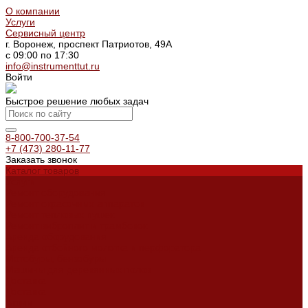
О компании
Услуги
Сервисный центр
г. Воронеж, проспект Патриотов, 49А
с 09:00 по 17:30
info@instrumenttut.ru
Войти
Быстрое решение любых задач
8-800-700-37-54
+7 (473) 280-11-77
Заказать звонок
Каталог товаров
Услуги
Ремонт оборудования
Ремонт окрасочных аппаратов
Ремонт тепловых пушек
Ремонт виброплит и трамбовок
Аренда оборудования
Аренда отбойного молотка и перфоратора
Мотобуры, бензобуры
Машины для деревянных полов
Доставка
Доставка
Акции