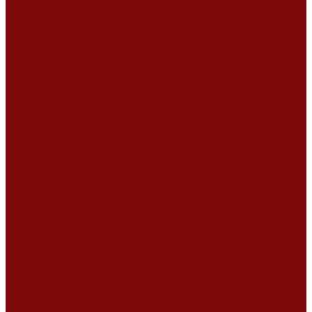
Компания
Новости
Статьи
Отзывы
Вакансии
Сотрудники
Сертификаты
Политика конфиденциальности
Согласие на обработку персональных данных
Политика обработки файлов cookie
Оферта
Сервисный центр
Контакты
...
Каталог товаров
Услуги
Ремонт оборудования
Ремонт окрасочных аппаратов
Ремонт тепловых пушек
Ремонт виброплит и трамбовок
Ремонт мотопомп
Ремонт бетономешалок
Ремонт электроинструмента
Ремонт затирочно-шлифовальных машин
Ремонт сварочного оборудования
Ремонт виброоборудования
Ремонт резчика швов
Ремонт генератора