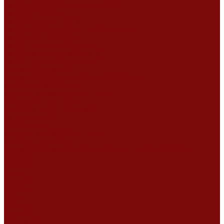
Ремонт мотоблоков и культиваторов
Ремонт бензопилы
Ремонт болгарки (УШМ)
Ремонт магнитно-сверлильных станков
Ремонт компрессоров
Ремонт пневмонагнетателя
Ремонт дизельных двигателей
Ремонт штукатурных станций
Аренда оборудования
Аренда отбойного молотка и перфоратора
Мотобуры, бензобуры
Машины для деревянных полов
Виброрейки для бетона
Измерительный инструмент
Тепловые пушки
Генераторы
Машины для бетонных полов
Мотопомпы и насосы
Аренда безвоздушного окрасочного аппарата в Воронеже
Доставка
Доставка
Акции
Компания
Новости
Статьи
Отзывы
Вакансии
Сотрудники