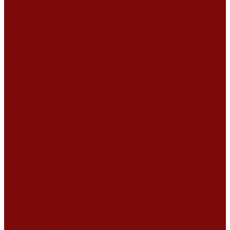
Ремонт дизельных двигателей
Ремонт штукатурных станций
Аренда оборудования
Аренда отбойного молотка и перфоратора
Мотобуры, бензобуры
Машины для деревянных полов
Виброрейки для бетона
Измерительный инструмент
Тепловые пушки
Генераторы
Машины для бетонных полов
Мотопомпы и насосы
Аренда безвоздушного окрасочного аппарата в Воронеже
Доставка
Доставка
Акции
Компания
Новости
Статьи
Отзывы
Вакансии
Сотрудники
Сертификаты
Политика конфиденциальности
Согласие на обработку персональных данных
Политика обработки файлов cookie
Оферта
Сервисный центр