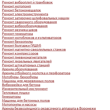
Ремонт виброплит и трамбовок
Ремонт мотопомп
Ремонт бетономешалок
Ремонт электроинструмента
Ремонт затирочно-шлифовальных машин
Ремонт сварочного оборудования
Ремонт виброоборудования
Ремонт резчика швов
Ремонт генератора
Ремонт мотоблоков и культиваторов
Ремонт бензопилы
Ремонт болгарки (УШМ)
Ремонт магнитно-сверлильных станков
Ремонт компрессоров
Ремонт пневмонагнетателя
Ремонт дизельных двигателей
Ремонт штукатурных станций
Аренда оборудования
Аренда отбойного молотка и перфоратора
Мотобуры, бензобуры
Машины для деревянных полов
Виброрейки для бетона
Измерительный инструмент
Тепловые пушки
Генераторы
Машины для бетонных полов
Мотопомпы и насосы
Аренда безвоздушного окрасочного аппарата в Воронеже