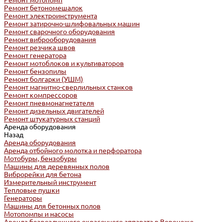
Ремонт мотопомп
Ремонт бетономешалок
Ремонт электроинструмента
Ремонт затирочно-шлифовальных машин
Ремонт сварочного оборудования
Ремонт виброоборудования
Ремонт резчика швов
Ремонт генератора
Ремонт мотоблоков и культиваторов
Ремонт бензопилы
Ремонт болгарки (УШМ)
Ремонт магнитно-сверлильных станков
Ремонт компрессоров
Ремонт пневмонагнетателя
Ремонт дизельных двигателей
Ремонт штукатурных станций
Аренда оборудования
Назад
Аренда оборудования
Аренда отбойного молотка и перфоратора
Мотобуры, бензобуры
Машины для деревянных полов
Виброрейки для бетона
Измерительный инструмент
Тепловые пушки
Генераторы
Машины для бетонных полов
Мотопомпы и насосы