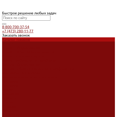
Быстрое решение любых задач
8-800-700-37-54
+7 (473) 280-11-77
Заказать звонок
Каталог товаров
Услуги
Ремонт оборудования
Ремонт окрасочных аппаратов
Ремонт тепловых пушек
Ремонт виброплит и трамбовок
Аренда оборудования
Аренда отбойного молотка и перфоратора
Мотобуры, бензобуры
Машины для деревянных полов
Доставка
Доставка
Акции
Компания
Новости
Статьи
Отзывы
Вакансии
Сотрудники