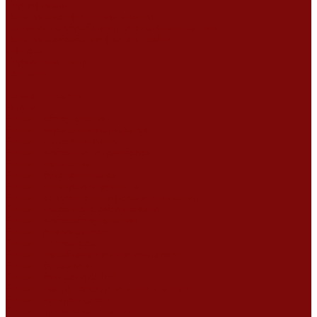
Сертификаты
Политика конфиденциальности
Согласие на обработку персональных данных
Политика обработки файлов cookie
Оферта
Сервисный центр
Контакты
...
Каталог товаров
Услуги
Ремонт оборудования
Ремонт окрасочных аппаратов
Ремонт тепловых пушек
Ремонт виброплит и трамбовок
Ремонт мотопомп
Ремонт бетономешалок
Ремонт электроинструмента
Ремонт затирочно-шлифовальных машин
Ремонт сварочного оборудования
Ремонт виброоборудования
Ремонт резчика швов
Ремонт генератора
Ремонт мотоблоков и культиваторов
Ремонт бензопилы
Ремонт болгарки (УШМ)
Ремонт магнитно-сверлильных станков
Ремонт компрессоров
Ремонт пневмонагнетателя