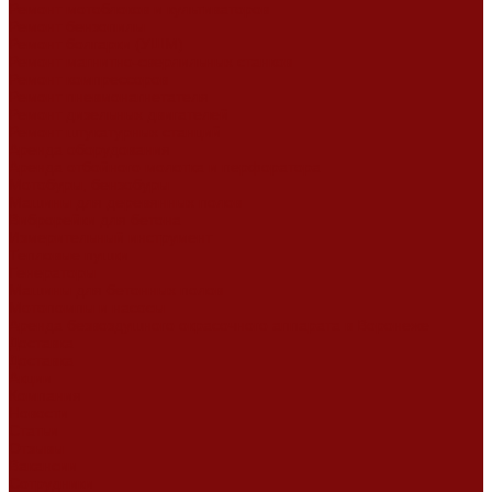
Ремонт мотоблоков и культиваторов
Ремонт бензопилы
Ремонт болгарки (УШМ)
Ремонт магнитно-сверлильных станков
Ремонт компрессоров
Ремонт пневмонагнетателя
Ремонт дизельных двигателей
Ремонт штукатурных станций
Аренда оборудования
Аренда отбойного молотка и перфоратора
Мотобуры, бензобуры
Машины для деревянных полов
Виброрейки для бетона
Измерительный инструмент
Тепловые пушки
Генераторы
Машины для бетонных полов
Мотопомпы и насосы
Аренда безвоздушного окрасочного аппарата в Воронеже
Доставка
Доставка
Акции
Компания
Новости
Статьи
Отзывы
Вакансии
Сотрудники