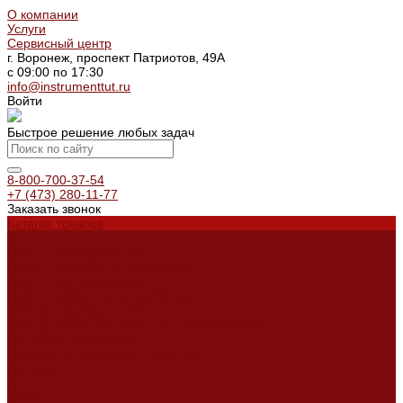
О компании
Услуги
Сервисный центр
г. Воронеж, проспект Патриотов, 49А
с 09:00 по 17:30
info@instrumenttut.ru
Войти
Быстрое решение любых задач
8-800-700-37-54
+7 (473) 280-11-77
Заказать звонок
Каталог товаров
Услуги
Ремонт оборудования
Ремонт окрасочных аппаратов
Ремонт тепловых пушек
Ремонт виброплит и трамбовок
Аренда оборудования
Аренда отбойного молотка и перфоратора
Мотобуры, бензобуры
Машины для деревянных полов
Доставка
Доставка
Акции