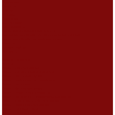
Компания
Новости
Статьи
Отзывы
Вакансии
Сотрудники
Сертификаты
Политика конфиденциальности
Согласие на обработку персональных данных
Политика обработки файлов cookie
Оферта
Сервисный центр
Контакты
...
Каталог товаров
Услуги
Ремонт оборудования
Ремонт окрасочных аппаратов
Ремонт тепловых пушек
Ремонт виброплит и трамбовок
Ремонт мотопомп
Ремонт бетономешалок
Ремонт электроинструмента
Ремонт затирочно-шлифовальных машин
Ремонт сварочного оборудования
Ремонт виброоборудования
Ремонт резчика швов
Ремонт генератора