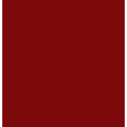
Ремонт мотоблоков и культиваторов
Ремонт бензопилы
Ремонт болгарки (УШМ)
Ремонт магнитно-сверлильных станков
Ремонт компрессоров
Ремонт пневмонагнетателя
Ремонт дизельных двигателей
Ремонт штукатурных станций
Аренда оборудования
Аренда отбойного молотка и перфоратора
Мотобуры, бензобуры
Машины для деревянных полов
Виброрейки для бетона
Измерительный инструмент
Тепловые пушки
Генераторы
Машины для бетонных полов
Мотопомпы и насосы
Аренда безвоздушного окрасочного аппарата в Воронеже
Доставка
Доставка
Акции
Компания
Новости
Статьи
Отзывы
Вакансии
Сотрудники