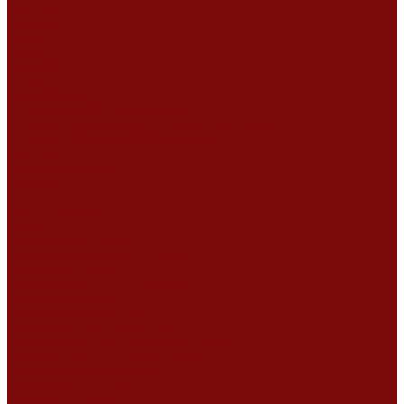
Компания
Новости
Статьи
Отзывы
Вакансии
Сотрудники
Сертификаты
Политика конфиденциальности
Согласие на обработку персональных данных
Политика обработки файлов cookie
Оферта
Сервисный центр
Контакты
...
Каталог товаров
Услуги
Ремонт оборудования
Ремонт окрасочных аппаратов
Ремонт тепловых пушек
Ремонт виброплит и трамбовок
Ремонт мотопомп
Ремонт бетономешалок
Ремонт электроинструмента
Ремонт затирочно-шлифовальных машин
Ремонт сварочного оборудования
Ремонт виброоборудования
Ремонт резчика швов
Ремонт генератора