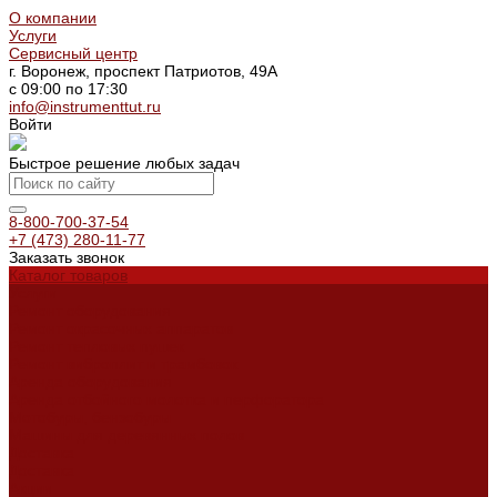
О компании
Услуги
Сервисный центр
г. Воронеж, проспект Патриотов, 49А
с 09:00 по 17:30
info@instrumenttut.ru
Войти
Быстрое решение любых задач
8-800-700-37-54
+7 (473) 280-11-77
Заказать звонок
Каталог товаров
Услуги
Ремонт оборудования
Ремонт окрасочных аппаратов
Ремонт тепловых пушек
Ремонт виброплит и трамбовок
Аренда оборудования
Аренда отбойного молотка и перфоратора
Мотобуры, бензобуры
Машины для деревянных полов
Доставка
Доставка
Акции