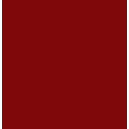
Ремонт дизельных двигателей
Ремонт штукатурных станций
Аренда оборудования
Аренда отбойного молотка и перфоратора
Мотобуры, бензобуры
Машины для деревянных полов
Виброрейки для бетона
Измерительный инструмент
Тепловые пушки
Генераторы
Машины для бетонных полов
Мотопомпы и насосы
Аренда безвоздушного окрасочного аппарата в Воронеже
Доставка
Доставка
Акции
Компания
Новости
Статьи
Отзывы
Вакансии
Сотрудники
Сертификаты
Политика конфиденциальности
Согласие на обработку персональных данных
Политика обработки файлов cookie
Оферта
Сервисный центр