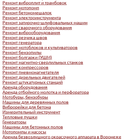
Ремонт виброплит и трамбовок
Ремонт мотопомп
Ремонт бетономешалок
Ремонт электроинструмента
Ремонт затирочно-шлифовальных машин
Ремонт сварочного оборудования
Ремонт виброоборудования
Ремонт резчика швов
Ремонт генератора
Ремонт мотоблоков и культиваторов
Ремонт бензопилы
Ремонт болгарки (УШМ)
Ремонт магнитно-сверлильных станков
Ремонт компрессоров
Ремонт пневмонагнетателя
Ремонт дизельных двигателей
Ремонт штукатурных станций
Аренда оборудования
Аренда отбойного молотка и перфоратора
Мотобуры, бензобуры
Машины для деревянных полов
Виброрейки для бетона
Измерительный инструмент
Тепловые пушки
Генераторы
Машины для бетонных полов
Мотопомпы и насосы
Аренда безвоздушного окрасочного аппарата в Воронеже