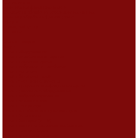
Сертификаты
Политика конфиденциальности
Согласие на обработку персональных данных
Политика обработки файлов cookie
Оферта
Сервисный центр
Контакты
...
Каталог товаров
Услуги
Ремонт оборудования
Ремонт окрасочных аппаратов
Ремонт тепловых пушек
Ремонт виброплит и трамбовок
Ремонт мотопомп
Ремонт бетономешалок
Ремонт электроинструмента
Ремонт затирочно-шлифовальных машин
Ремонт сварочного оборудования
Ремонт виброоборудования
Ремонт резчика швов
Ремонт генератора
Ремонт мотоблоков и культиваторов
Ремонт бензопилы
Ремонт болгарки (УШМ)
Ремонт магнитно-сверлильных станков
Ремонт компрессоров
Ремонт пневмонагнетателя