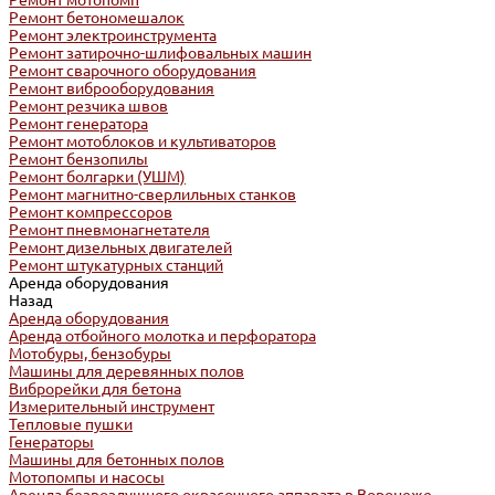
Ремонт мотопомп
Ремонт бетономешалок
Ремонт электроинструмента
Ремонт затирочно-шлифовальных машин
Ремонт сварочного оборудования
Ремонт виброоборудования
Ремонт резчика швов
Ремонт генератора
Ремонт мотоблоков и культиваторов
Ремонт бензопилы
Ремонт болгарки (УШМ)
Ремонт магнитно-сверлильных станков
Ремонт компрессоров
Ремонт пневмонагнетателя
Ремонт дизельных двигателей
Ремонт штукатурных станций
Аренда оборудования
Назад
Аренда оборудования
Аренда отбойного молотка и перфоратора
Мотобуры, бензобуры
Машины для деревянных полов
Виброрейки для бетона
Измерительный инструмент
Тепловые пушки
Генераторы
Машины для бетонных полов
Мотопомпы и насосы