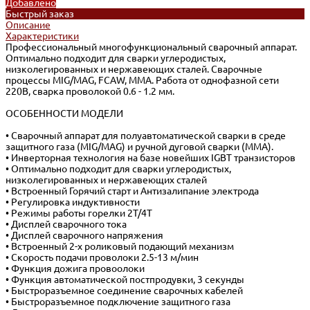
Добавлено
Быстрый заказ
Описание
Характеристики
Профессиональный многофункциональный сварочный аппарат.
Оптимально подходит для сварки углеродистых,
низколегированных и нержавеющих сталей. Сварочные
процессы MIG/MAG, FCAW, MMA. Работа от однофазной сети
220В, сварка проволокой 0.6 - 1.2 мм.
ОСОБЕННОСТИ МОДЕЛИ
• Сварочный аппарат для полуавтоматической сварки в среде
защитного газа (MIG/MAG) и ручной дуговой сварки (ММА).
• Инверторная технология на базе новейших IGBT транзисторов
• Оптимально подходит для сварки углеродистых,
низколегированных и нержавеющих сталей
• Встроенный Горячий старт и Антизалипание электрода
• Регулировка индуктивности
• Режимы работы горелки 2Т/4Т
• Дисплей сварочного тока
• Дисплей сварочного напряжения
• Встроенный 2-х роликовый подающий механизм
• Скорость подачи проволоки 2.5-13 м/мин
• Функция дожига провоолоки
• Функция автоматической постпродувки, 3 секунды
• Быстроразъемное соединение сварочных кабелей
• Быстроразъемное подключение защитного газа