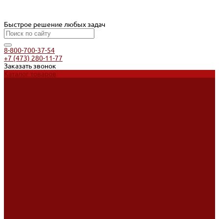
Быстрое решение любых задач
8-800-700-37-54
+7 (473) 280-11-77
Заказать звонок
Каталог товаров
Услуги
Ремонт оборудования
Ремонт окрасочных аппаратов
Ремонт тепловых пушек
Ремонт виброплит и трамбовок
Аренда оборудования
Аренда отбойного молотка и перфоратора
Мотобуры, бензобуры
Машины для деревянных полов
Доставка
Доставка
Акции
Компания
Новости
Статьи
Отзывы
Вакансии
Сотрудники