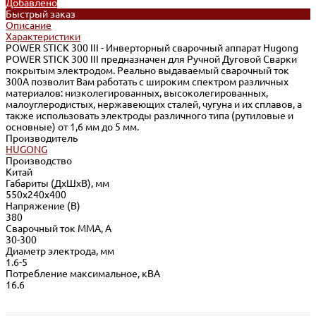
Добавлено
Быстрый заказ
Описание
Характеристики
POWER STICK 300 III - Инверторный сварочный аппарат Hugong
POWER STICK 300 III предназначен для Ручной Дуговой Сварки
покрытым электродом. Реально выдаваемый сварочный ток
300А позволит Вам работать с широким спектром различных
материалов: низколегированных, высоколегированных,
малоуглеродистых, нержавеющих сталей, чугуна и их сплавов, а
также использовать электроды различного типа (рутиловые и
основные) от 1,6 мм до 5 мм.
Производитель
HUGONG
Производство
Китай
Габариты (ДхШхВ), мм
550x240x400
Напряжение (В)
380
Сварочный ток ММА, А
30-300
Диаметр электрода, мм
1.6-5
Потребление максимальное, кВА
16.6