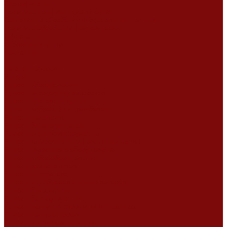
Сертификаты
Политика конфиденциальности
Согласие на обработку персональных данных
Политика обработки файлов cookie
Оферта
Сервисный центр
Контакты
...
Каталог товаров
Услуги
Ремонт оборудования
Ремонт окрасочных аппаратов
Ремонт тепловых пушек
Ремонт виброплит и трамбовок
Ремонт мотопомп
Ремонт бетономешалок
Ремонт электроинструмента
Ремонт затирочно-шлифовальных машин
Ремонт сварочного оборудования
Ремонт виброоборудования
Ремонт резчика швов
Ремонт генератора
Ремонт мотоблоков и культиваторов
Ремонт бензопилы
Ремонт болгарки (УШМ)
Ремонт магнитно-сверлильных станков
Ремонт компрессоров
Ремонт пневмонагнетателя