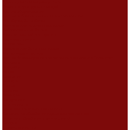
Ремонт дизельных двигателей
Ремонт штукатурных станций
Аренда оборудования
Аренда отбойного молотка и перфоратора
Мотобуры, бензобуры
Машины для деревянных полов
Виброрейки для бетона
Измерительный инструмент
Тепловые пушки
Генераторы
Машины для бетонных полов
Мотопомпы и насосы
Аренда безвоздушного окрасочного аппарата в Воронеже
Доставка
Доставка
Акции
Компания
Новости
Статьи
Отзывы
Вакансии
Сотрудники
Сертификаты
Политика конфиденциальности
Согласие на обработку персональных данных
Политика обработки файлов cookie
Оферта
Сервисный центр