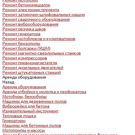
Ремонт мотопомп
Ремонт бетономешалок
Ремонт электроинструмента
Ремонт затирочно-шлифовальных машин
Ремонт сварочного оборудования
Ремонт виброоборудования
Ремонт резчика швов
Ремонт генератора
Ремонт мотоблоков и культиваторов
Ремонт бензопилы
Ремонт болгарки (УШМ)
Ремонт магнитно-сверлильных станков
Ремонт компрессоров
Ремонт пневмонагнетателя
Ремонт дизельных двигателей
Ремонт штукатурных станций
Аренда оборудования
Назад
Аренда оборудования
Аренда отбойного молотка и перфоратора
Мотобуры, бензобуры
Машины для деревянных полов
Виброрейки для бетона
Измерительный инструмент
Тепловые пушки
Генераторы
Машины для бетонных полов
Мотопомпы и насосы