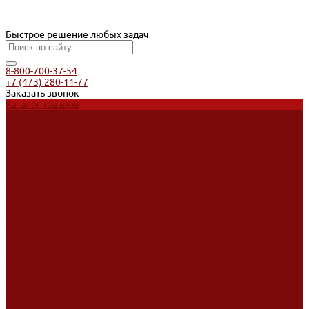
Быстрое решение любых задач
8-800-700-37-54
+7 (473) 280-11-77
Заказать звонок
Каталог товаров
Услуги
Ремонт оборудования
Ремонт окрасочных аппаратов
Ремонт тепловых пушек
Ремонт виброплит и трамбовок
Аренда оборудования
Аренда отбойного молотка и перфоратора
Мотобуры, бензобуры
Машины для деревянных полов
Доставка
Доставка
Акции
Компания
Новости
Статьи
Отзывы
Вакансии
Сотрудники