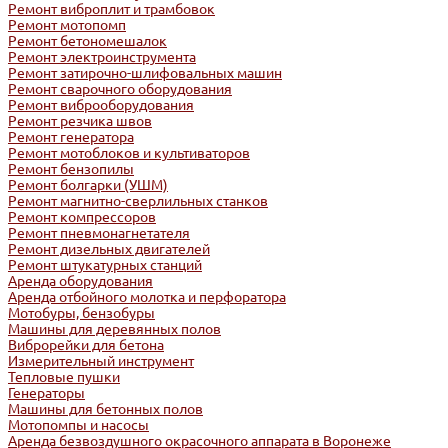
Ремонт виброплит и трамбовок
Ремонт мотопомп
Ремонт бетономешалок
Ремонт электроинструмента
Ремонт затирочно-шлифовальных машин
Ремонт сварочного оборудования
Ремонт виброоборудования
Ремонт резчика швов
Ремонт генератора
Ремонт мотоблоков и культиваторов
Ремонт бензопилы
Ремонт болгарки (УШМ)
Ремонт магнитно-сверлильных станков
Ремонт компрессоров
Ремонт пневмонагнетателя
Ремонт дизельных двигателей
Ремонт штукатурных станций
Аренда оборудования
Аренда отбойного молотка и перфоратора
Мотобуры, бензобуры
Машины для деревянных полов
Виброрейки для бетона
Измерительный инструмент
Тепловые пушки
Генераторы
Машины для бетонных полов
Мотопомпы и насосы
Аренда безвоздушного окрасочного аппарата в Воронеже