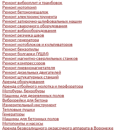
Ремонт виброплит и трамбовок
Ремонт мотопомп
Ремонт бетономешалок
Ремонт электроинструмента
Ремонт затирочно-шлифовальных машин
Ремонт сварочного оборудования
Ремонт виброоборудования
Ремонт резчика швов
Ремонт генератора
Ремонт мотоблоков и культиваторов
Ремонт бензопилы
Ремонт болгарки (УШМ)
Ремонт магнитно-сверлильных станков
Ремонт компрессоров
Ремонт пневмонагнетателя
Ремонт дизельных двигателей
Ремонт штукатурных станций
Аренда оборудования
Аренда отбойного молотка и перфоратора
Мотобуры, бензобуры
Машины для деревянных полов
Виброрейки для бетона
Измерительный инструмент
Тепловые пушки
Генераторы
Машины для бетонных полов
Мотопомпы и насосы
Аренда безвоздушного окрасочного аппарата в Воронеже