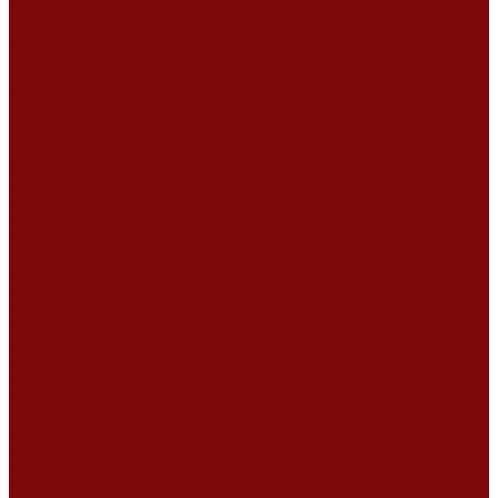
Сертификаты
Политика конфиденциальности
Согласие на обработку персональных данных
Политика обработки файлов cookie
Оферта
Сервисный центр
Контакты
...
Каталог товаров
Услуги
Ремонт оборудования
Ремонт окрасочных аппаратов
Ремонт тепловых пушек
Ремонт виброплит и трамбовок
Ремонт мотопомп
Ремонт бетономешалок
Ремонт электроинструмента
Ремонт затирочно-шлифовальных машин
Ремонт сварочного оборудования
Ремонт виброоборудования
Ремонт резчика швов
Ремонт генератора
Ремонт мотоблоков и культиваторов
Ремонт бензопилы
Ремонт болгарки (УШМ)
Ремонт магнитно-сверлильных станков
Ремонт компрессоров
Ремонт пневмонагнетателя