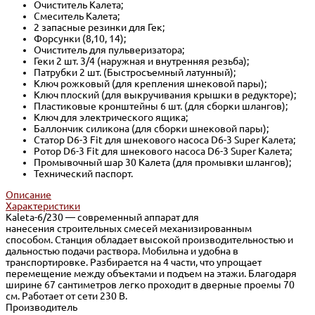
Очиститель Калета;
Смеситель Калета;
2 запасные резинки для Гек;
Форсунки (8,10, 14);
Очиститель для пульверизатора;
Геки 2 шт. 3/4 (наружная и внутренняя резьба);
Патрубки 2 шт. (Быстросъемный латунный);
Ключ рожковый (для крепления шнековой пары);
Ключ плоский (для выкручивания крышки в редукторе);
Пластиковые кронштейны 6 шт. (для сборки шлангов);
Ключ для электрического ящика;
Баллончик силикона (для сборки шнековой пары);
Статор D6-3 Fit для шнекового насоса D6-3 Super Калета;
Ротор D6-3 Fit для шнекового насоса D6-3 Super Калета;
Промывочный шар 30 Калета (для промывки шлангов);
Технический паспорт.
Описание
Характеристики
Kaleta-6/230 — современный аппарат для
нанесения строительных смесей механизированным
способом. Станция обладает высокой производительностью и
дальностью подачи раствора. Мобильна и удобна в
транспортировке. Разбирается на 4 части, что упрощает
перемещение между объектами и подъем на этажи. Благодаря
ширине 67 сантиметров легко проходит в дверные проемы 70
см. Работает от сети 230 В.
Производитель