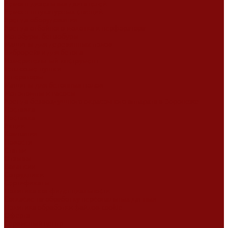
Ремонт дизельных двигателей
Ремонт штукатурных станций
Аренда оборудования
Аренда отбойного молотка и перфоратора
Мотобуры, бензобуры
Машины для деревянных полов
Виброрейки для бетона
Измерительный инструмент
Тепловые пушки
Генераторы
Машины для бетонных полов
Мотопомпы и насосы
Аренда безвоздушного окрасочного аппарата в Воронеже
Доставка
Доставка
Акции
Компания
Новости
Статьи
Отзывы
Вакансии
Сотрудники
Сертификаты
Политика конфиденциальности
Согласие на обработку персональных данных
Политика обработки файлов cookie
Оферта
Сервисный центр