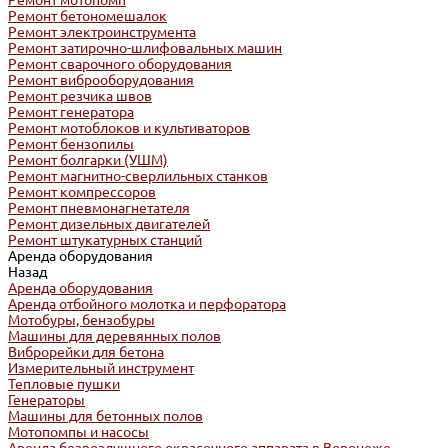
Ремонт мотопомп
Ремонт бетономешалок
Ремонт электроинструмента
Ремонт затирочно-шлифовальных машин
Ремонт сварочного оборудования
Ремонт виброоборудования
Ремонт резчика швов
Ремонт генератора
Ремонт мотоблоков и культиваторов
Ремонт бензопилы
Ремонт болгарки (УШМ)
Ремонт магнитно-сверлильных станков
Ремонт компрессоров
Ремонт пневмонагнетателя
Ремонт дизельных двигателей
Ремонт штукатурных станций
Аренда оборудования
Назад
Аренда оборудования
Аренда отбойного молотка и перфоратора
Мотобуры, бензобуры
Машины для деревянных полов
Виброрейки для бетона
Измерительный инструмент
Тепловые пушки
Генераторы
Машины для бетонных полов
Мотопомпы и насосы