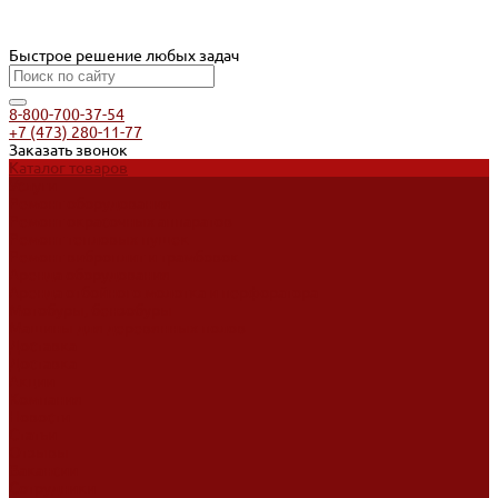
Быстрое решение любых задач
8-800-700-37-54
+7 (473) 280-11-77
Заказать звонок
Каталог товаров
Услуги
Ремонт оборудования
Ремонт окрасочных аппаратов
Ремонт тепловых пушек
Ремонт виброплит и трамбовок
Аренда оборудования
Аренда отбойного молотка и перфоратора
Мотобуры, бензобуры
Машины для деревянных полов
Доставка
Доставка
Акции
Компания
Новости
Статьи
Отзывы
Вакансии
Сотрудники