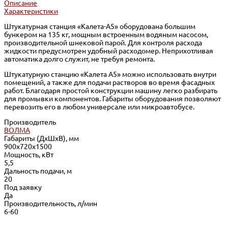
Описание
Характеристики
Штукатурная станция «Калета-А5» оборудована большим
бункером на 135 кг, мощным встроенным водяным насосом,
производительной шнековой парой. Для контроля расхода
жидкости предусмотрен удобный расходомер. Неприхотливая
автоматика долго служит, не требуя ремонта.
Штукатурную станцию «Калета А5» можно использовать внутри
помещений, а также для подачи растворов во время фасадных
работ. Благодаря простой конструкции машину легко разбирать
для промывки компонентов. Габариты оборудования позволяют
перевозить его в любом универсале или микроавтобусе.
Производитель
ВОЛМА
Габариты (ДхШхВ), мм
900х720х1500
Мощность, кВт
5,5
Дальность подачи, м
20
Под заявку
Да
Производительность, л/мин
6-60