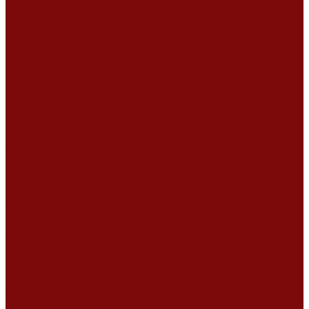
Сертификаты
Политика конфиденциальности
Согласие на обработку персональных данных
Политика обработки файлов cookie
Оферта
Сервисный центр
Контакты
...
Каталог товаров
Услуги
Ремонт оборудования
Ремонт окрасочных аппаратов
Ремонт тепловых пушек
Ремонт виброплит и трамбовок
Ремонт мотопомп
Ремонт бетономешалок
Ремонт электроинструмента
Ремонт затирочно-шлифовальных машин
Ремонт сварочного оборудования
Ремонт виброоборудования
Ремонт резчика швов
Ремонт генератора
Ремонт мотоблоков и культиваторов
Ремонт бензопилы
Ремонт болгарки (УШМ)
Ремонт магнитно-сверлильных станков
Ремонт компрессоров
Ремонт пневмонагнетателя