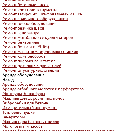
Ремонт мотопомп
Ремонт бетономешалок
Ремонт электроинструмента
Ремонт затирочно-шлифовальных машин
Ремонт сварочного оборудования
Ремонт виброоборудования
Ремонт резчика швов
Ремонт генератора
Ремонт мотоблоков и культиваторов
Ремонт бензопилы
Ремонт болгарки (УШМ)
Ремонт магнитно-сверлильных станков
Ремонт компрессоров
Ремонт пневмонагнетателя
Ремонт дизельных двигателей
Ремонт штукатурных станций
Аренда оборудования
Назад
Аренда оборудования
Аренда отбойного молотка и перфоратора
Мотобуры, бензобуры
Машины для деревянных полов
Виброрейки для бетона
Измерительный инструмент
Тепловые пушки
Генераторы
Машины для бетонных полов
Мотопомпы и насосы