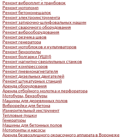
Ремонт виброплит и трамбовок
Ремонт мотопомп
Ремонт бетономешалок
Ремонт электроинструмента
Ремонт затирочно-шлифовальных машин
Ремонт сварочного оборудования
Ремонт виброоборудования
Ремонт резчика швов
Ремонт генератора
Ремонт мотоблоков и культиваторов
Ремонт бензопилы
Ремонт болгарки (УШМ)
Ремонт магнитно-сверлильных станков
Ремонт компрессоров
Ремонт пневмонагнетателя
Ремонт дизельных двигателей
Ремонт штукатурных станций
Аренда оборудования
Аренда отбойного молотка и перфоратора
Мотобуры, бензобуры
Машины для деревянных полов
Виброрейки для бетона
Измерительный инструмент
Тепловые пушки
Генераторы
Машины для бетонных полов
Мотопомпы и насосы
Аренда безвоздушного окрасочного аппарата в Воронеже