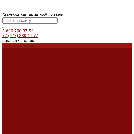
Быстрое решение любых задач
8-800-700-37-54
+7 (473) 280-11-77
Заказать звонок
Каталог товаров
Услуги
Ремонт оборудования
Ремонт окрасочных аппаратов
Ремонт тепловых пушек
Ремонт виброплит и трамбовок
Аренда оборудования
Аренда отбойного молотка и перфоратора
Мотобуры, бензобуры
Машины для деревянных полов
Доставка
Доставка
Акции
Компания
Новости
Статьи
Отзывы
Вакансии
Сотрудники