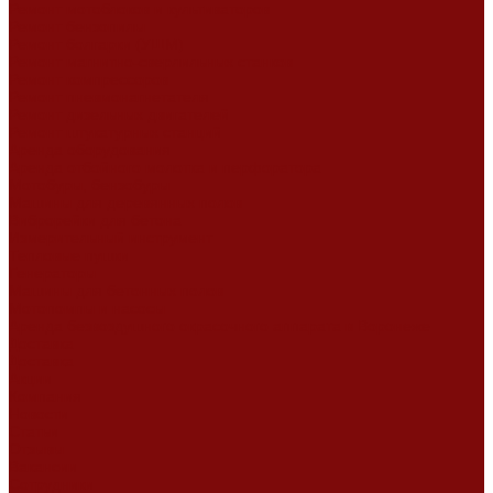
Ремонт мотоблоков и культиваторов
Ремонт бензопилы
Ремонт болгарки (УШМ)
Ремонт магнитно-сверлильных станков
Ремонт компрессоров
Ремонт пневмонагнетателя
Ремонт дизельных двигателей
Ремонт штукатурных станций
Аренда оборудования
Аренда отбойного молотка и перфоратора
Мотобуры, бензобуры
Машины для деревянных полов
Виброрейки для бетона
Измерительный инструмент
Тепловые пушки
Генераторы
Машины для бетонных полов
Мотопомпы и насосы
Аренда безвоздушного окрасочного аппарата в Воронеже
Доставка
Доставка
Акции
Компания
Новости
Статьи
Отзывы
Вакансии
Сотрудники