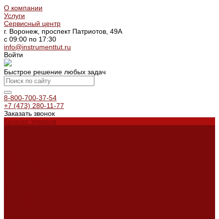
О компании
Услуги
Сервисный центр
г. Воронеж, проспект Патриотов, 49А
с 09:00 по 17:30
info@instrumenttut.ru
Войти
Быстрое решение любых задач
8-800-700-37-54
+7 (473) 280-11-77
Заказать звонок
Каталог товаров
Услуги
Ремонт оборудования
Ремонт окрасочных аппаратов
Ремонт тепловых пушек
Ремонт виброплит и трамбовок
Аренда оборудования
Аренда отбойного молотка и перфоратора
Мотобуры, бензобуры
Машины для деревянных полов
Доставка
Доставка
Акции