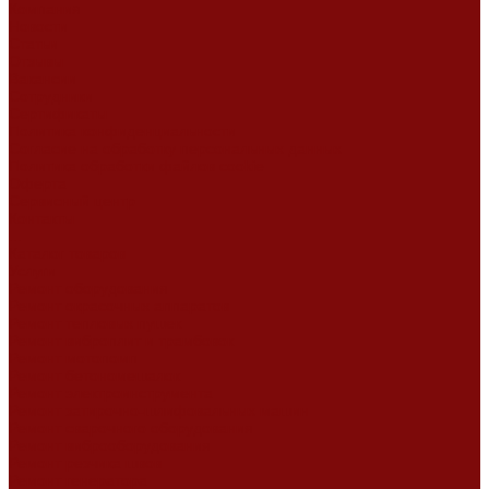
Компания
Новости
Статьи
Отзывы
Вакансии
Сотрудники
Сертификаты
Политика конфиденциальности
Согласие на обработку персональных данных
Политика обработки файлов cookie
Оферта
Сервисный центр
Контакты
...
Каталог товаров
Услуги
Ремонт оборудования
Ремонт окрасочных аппаратов
Ремонт тепловых пушек
Ремонт виброплит и трамбовок
Ремонт мотопомп
Ремонт бетономешалок
Ремонт электроинструмента
Ремонт затирочно-шлифовальных машин
Ремонт сварочного оборудования
Ремонт виброоборудования
Ремонт резчика швов
Ремонт генератора