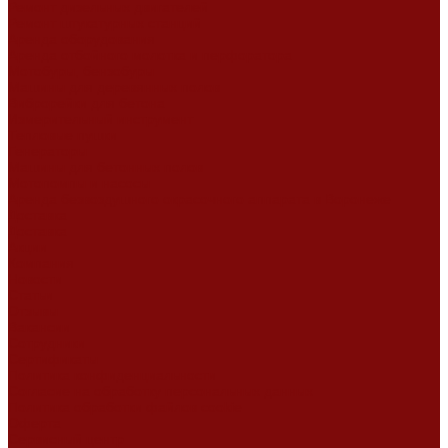
Ремонт дизельных двигателей
Ремонт штукатурных станций
Аренда оборудования
Аренда отбойного молотка и перфоратора
Мотобуры, бензобуры
Машины для деревянных полов
Виброрейки для бетона
Измерительный инструмент
Тепловые пушки
Генераторы
Машины для бетонных полов
Мотопомпы и насосы
Аренда безвоздушного окрасочного аппарата в Воронеже
Доставка
Доставка
Акции
Компания
Новости
Статьи
Отзывы
Вакансии
Сотрудники
Сертификаты
Политика конфиденциальности
Согласие на обработку персональных данных
Политика обработки файлов cookie
Оферта
Сервисный центр