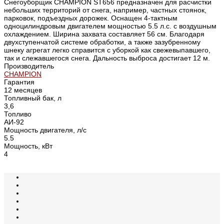
Снегоуборщик CHAMPION ST656 предназначен для расчистки
небольших территорий от снега, например, частных стоянок,
парковок, подъездных дорожек. Оснащен 4-тактным
одноцилиндровым двигателем мощностью 5.5 л.с. с воздушным
охлаждением. Ширина захвата составляет 56 см. Благодаря
двухступенчатой системе обработки, а также зазубренному
шнеку агрегат легко справится с уборкой как свежевыпавшего,
так и слежавшегося снега. Дальность выброса достигает 12 м.
Производитель
CHAMPION
Гарантия
12 месяцев
Топливный бак, л
3,6
Топливо
АИ-92
Мощность двигателя, л/с
5.5
Мощность, кВт
4