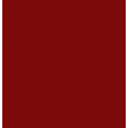
Сертификаты
Политика конфиденциальности
Согласие на обработку персональных данных
Политика обработки файлов cookie
Оферта
Сервисный центр
Контакты
...
Каталог товаров
Услуги
Ремонт оборудования
Ремонт окрасочных аппаратов
Ремонт тепловых пушек
Ремонт виброплит и трамбовок
Ремонт мотопомп
Ремонт бетономешалок
Ремонт электроинструмента
Ремонт затирочно-шлифовальных машин
Ремонт сварочного оборудования
Ремонт виброоборудования
Ремонт резчика швов
Ремонт генератора
Ремонт мотоблоков и культиваторов
Ремонт бензопилы
Ремонт болгарки (УШМ)
Ремонт магнитно-сверлильных станков
Ремонт компрессоров
Ремонт пневмонагнетателя