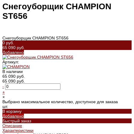
Снегоуборщик CHAMPION
ST656
Снегоуборщик CHAMPION ST656
0 руб.
65 090 руб.
Добавлено
Артикул:
В наличии
65 090 руб.
65 090 руб.
-
+
×
Выбрано максимальное количество, доступное для заказа
шт.
В корзину
Добавлено
Быстрый заказ
Описание
Характеристики