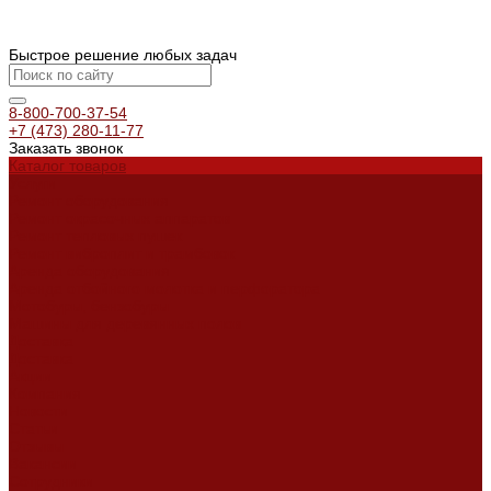
Быстрое решение любых задач
8-800-700-37-54
+7 (473) 280-11-77
Заказать звонок
Каталог товаров
Услуги
Ремонт оборудования
Ремонт окрасочных аппаратов
Ремонт тепловых пушек
Ремонт виброплит и трамбовок
Аренда оборудования
Аренда отбойного молотка и перфоратора
Мотобуры, бензобуры
Машины для деревянных полов
Доставка
Доставка
Акции
Компания
Новости
Статьи
Отзывы
Вакансии
Сотрудники