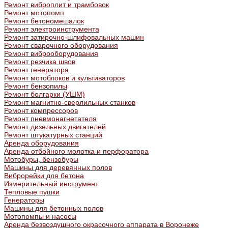
Ремонт виброплит и трамбовок
Ремонт мотопомп
Ремонт бетономешалок
Ремонт электроинструмента
Ремонт затирочно-шлифовальных машин
Ремонт сварочного оборудования
Ремонт виброоборудования
Ремонт резчика швов
Ремонт генератора
Ремонт мотоблоков и культиваторов
Ремонт бензопилы
Ремонт болгарки (УШМ)
Ремонт магнитно-сверлильных станков
Ремонт компрессоров
Ремонт пневмонагнетателя
Ремонт дизельных двигателей
Ремонт штукатурных станций
Аренда оборудования
Аренда отбойного молотка и перфоратора
Мотобуры, бензобуры
Машины для деревянных полов
Виброрейки для бетона
Измерительный инструмент
Тепловые пушки
Генераторы
Машины для бетонных полов
Мотопомпы и насосы
Аренда безвоздушного окрасочного аппарата в Воронеже