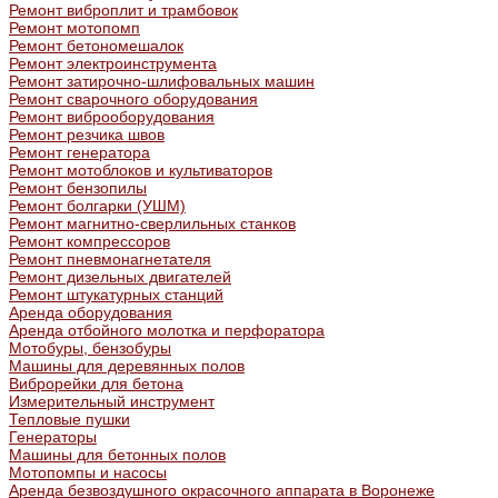
Ремонт виброплит и трамбовок
Ремонт мотопомп
Ремонт бетономешалок
Ремонт электроинструмента
Ремонт затирочно-шлифовальных машин
Ремонт сварочного оборудования
Ремонт виброоборудования
Ремонт резчика швов
Ремонт генератора
Ремонт мотоблоков и культиваторов
Ремонт бензопилы
Ремонт болгарки (УШМ)
Ремонт магнитно-сверлильных станков
Ремонт компрессоров
Ремонт пневмонагнетателя
Ремонт дизельных двигателей
Ремонт штукатурных станций
Аренда оборудования
Аренда отбойного молотка и перфоратора
Мотобуры, бензобуры
Машины для деревянных полов
Виброрейки для бетона
Измерительный инструмент
Тепловые пушки
Генераторы
Машины для бетонных полов
Мотопомпы и насосы
Аренда безвоздушного окрасочного аппарата в Воронеже