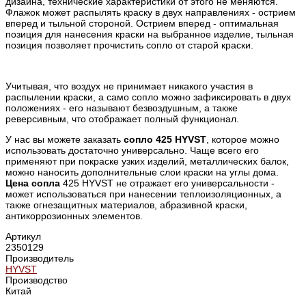
дизайна, технические характеристики от этого не меняются.
Флажок может распылять краску в двух направлениях - острием
вперед и тыльной стороной. Острием вперед - оптимальная
позиция для нанесения краски на выбранное изделие, тыльная
позиция позволяет прочистить сопло от старой краски.
Учитывая, что воздух не принимает никакого участия в
распылении краски, а само сопло можно зафиксировать в двух
положениях - его называют безвоздушным, а также
реверсивным, что отображает полный функционал.
У нас вы можете заказать
сопло 425 HYVST
, которое можно
использовать достаточно универсально. Чаще всего его
применяют при покраске узких изделий, металлических балок,
можно наносить дополнительные слои краски на углы дома.
Цена сопла
425 HYVST не отражает его универсальности -
может использоваться при нанесении теплоизоляционных, а
также огнезащитных материалов, абразивной краски,
антикоррозионных элементов.
Артикул
2350129
Производитель
HYVST
Производство
Китай