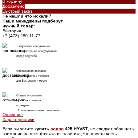
В корзину
Добавлено
Быстрый заказ
Не нашли что искали?
Наши менеджеры подберут
нужный товар:
Виктория
+7 (473) 280-11-77
Подробная консультация
и демонстрация оборудования
перед покупкой
Оперативная доставка
оборудования в удобное
для Вас время и место
Отзывы о компании
от наших клиентов
в разделе
О компании/отзывы о компании
Описание
Характеристики
Если вы хотите
купить
сопло
425 HYVST
, не следует обращать
внимание на цвет флажка из пластика, это просто часть