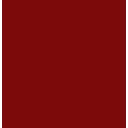
Ремонт дизельных двигателей
Ремонт штукатурных станций
Аренда оборудования
Аренда отбойного молотка и перфоратора
Мотобуры, бензобуры
Машины для деревянных полов
Виброрейки для бетона
Измерительный инструмент
Тепловые пушки
Генераторы
Машины для бетонных полов
Мотопомпы и насосы
Аренда безвоздушного окрасочного аппарата в Воронеже
Доставка
Доставка
Акции
Компания
Новости
Статьи
Отзывы
Вакансии
Сотрудники
Сертификаты
Политика конфиденциальности
Согласие на обработку персональных данных
Политика обработки файлов cookie
Оферта
Сервисный центр