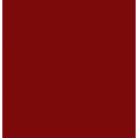
Сертификаты
Политика конфиденциальности
Согласие на обработку персональных данных
Политика обработки файлов cookie
Оферта
Сервисный центр
Контакты
...
Каталог товаров
Услуги
Ремонт оборудования
Ремонт окрасочных аппаратов
Ремонт тепловых пушек
Ремонт виброплит и трамбовок
Ремонт мотопомп
Ремонт бетономешалок
Ремонт электроинструмента
Ремонт затирочно-шлифовальных машин
Ремонт сварочного оборудования
Ремонт виброоборудования
Ремонт резчика швов
Ремонт генератора
Ремонт мотоблоков и культиваторов
Ремонт бензопилы
Ремонт болгарки (УШМ)
Ремонт магнитно-сверлильных станков
Ремонт компрессоров
Ремонт пневмонагнетателя