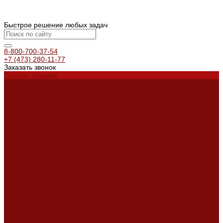
Быстрое решение любых задач
8-800-700-37-54
+7 (473) 280-11-77
Заказать звонок
Каталог товаров
Услуги
Ремонт оборудования
Ремонт окрасочных аппаратов
Ремонт тепловых пушек
Ремонт виброплит и трамбовок
Аренда оборудования
Аренда отбойного молотка и перфоратора
Мотобуры, бензобуры
Машины для деревянных полов
Доставка
Доставка
Акции
Компания
Новости
Статьи
Отзывы
Вакансии
Сотрудники