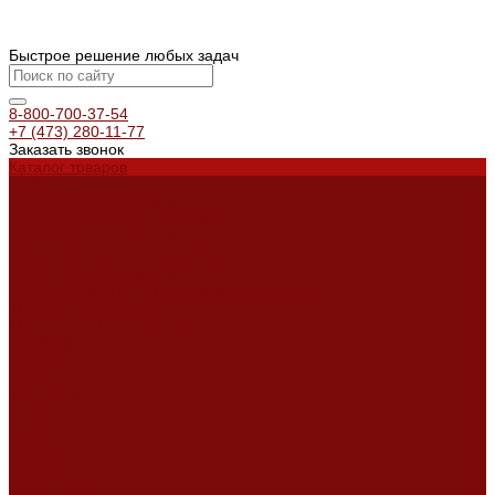
Быстрое решение любых задач
8-800-700-37-54
+7 (473) 280-11-77
Заказать звонок
Каталог товаров
Услуги
Ремонт оборудования
Ремонт окрасочных аппаратов
Ремонт тепловых пушек
Ремонт виброплит и трамбовок
Аренда оборудования
Аренда отбойного молотка и перфоратора
Мотобуры, бензобуры
Машины для деревянных полов
Доставка
Доставка
Акции
Компания
Новости
Статьи
Отзывы
Вакансии
Сотрудники