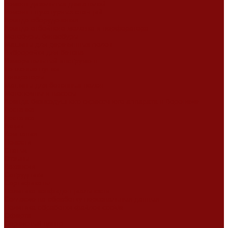
Ремонт дизельных двигателей
Ремонт штукатурных станций
Аренда оборудования
Аренда отбойного молотка и перфоратора
Мотобуры, бензобуры
Машины для деревянных полов
Виброрейки для бетона
Измерительный инструмент
Тепловые пушки
Генераторы
Машины для бетонных полов
Мотопомпы и насосы
Аренда безвоздушного окрасочного аппарата в Воронеже
Доставка
Доставка
Акции
Компания
Новости
Статьи
Отзывы
Вакансии
Сотрудники
Сертификаты
Политика конфиденциальности
Согласие на обработку персональных данных
Политика обработки файлов cookie
Оферта
Сервисный центр