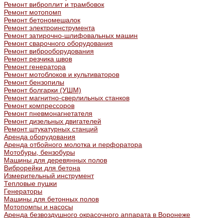
Ремонт виброплит и трамбовок
Ремонт мотопомп
Ремонт бетономешалок
Ремонт электроинструмента
Ремонт затирочно-шлифовальных машин
Ремонт сварочного оборудования
Ремонт виброоборудования
Ремонт резчика швов
Ремонт генератора
Ремонт мотоблоков и культиваторов
Ремонт бензопилы
Ремонт болгарки (УШМ)
Ремонт магнитно-сверлильных станков
Ремонт компрессоров
Ремонт пневмонагнетателя
Ремонт дизельных двигателей
Ремонт штукатурных станций
Аренда оборудования
Аренда отбойного молотка и перфоратора
Мотобуры, бензобуры
Машины для деревянных полов
Виброрейки для бетона
Измерительный инструмент
Тепловые пушки
Генераторы
Машины для бетонных полов
Мотопомпы и насосы
Аренда безвоздушного окрасочного аппарата в Воронеже