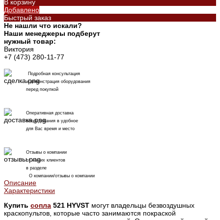
В корзину
Добавлено
Быстрый заказ
Не нашли что искали?
Наши менеджеры подберут
нужный товар:
Виктория
+7 (473) 280-11-77
Подробная консультация
и демонстрация оборудования
перед покупкой
Оперативная доставка
оборудования в удобное
для Вас время и место
Отзывы о компании
от наших клиентов
в разделе
О компании/отзывы о компании
Описание
Характеристики
Купить
сопла
521 HYVST
могут владельцы безвоздушных
краскопультов, которые часто занимаются покраской