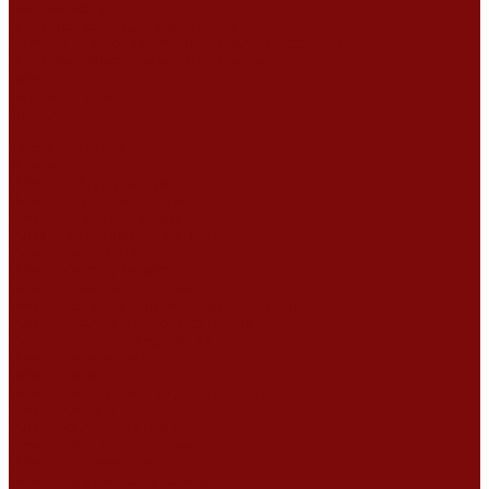
Сертификаты
Политика конфиденциальности
Согласие на обработку персональных данных
Политика обработки файлов cookie
Оферта
Сервисный центр
Контакты
...
Каталог товаров
Услуги
Ремонт оборудования
Ремонт окрасочных аппаратов
Ремонт тепловых пушек
Ремонт виброплит и трамбовок
Ремонт мотопомп
Ремонт бетономешалок
Ремонт электроинструмента
Ремонт затирочно-шлифовальных машин
Ремонт сварочного оборудования
Ремонт виброоборудования
Ремонт резчика швов
Ремонт генератора
Ремонт мотоблоков и культиваторов
Ремонт бензопилы
Ремонт болгарки (УШМ)
Ремонт магнитно-сверлильных станков
Ремонт компрессоров
Ремонт пневмонагнетателя