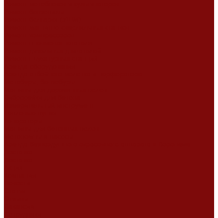
Ремонт мотоблоков и культиваторов
Ремонт бензопилы
Ремонт болгарки (УШМ)
Ремонт магнитно-сверлильных станков
Ремонт компрессоров
Ремонт пневмонагнетателя
Ремонт дизельных двигателей
Ремонт штукатурных станций
Аренда оборудования
Аренда отбойного молотка и перфоратора
Мотобуры, бензобуры
Машины для деревянных полов
Виброрейки для бетона
Измерительный инструмент
Тепловые пушки
Генераторы
Машины для бетонных полов
Мотопомпы и насосы
Аренда безвоздушного окрасочного аппарата в Воронеже
Доставка
Доставка
Акции
Компания
Новости
Статьи
Отзывы
Вакансии
Сотрудники