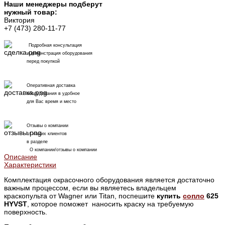
Наши менеджеры подберут
нужный товар:
Виктория
+7 (473) 280-11-77
Подробная консультация
и демонстрация оборудования
перед покупкой
Оперативная доставка
оборудования в удобное
для Вас время и место
Отзывы о компании
от наших клиентов
в разделе
О компании/отзывы о компании
Описание
Характеристики
Комплектация окрасочного оборудования является достаточно
важным процессом, если вы являетесь владельцем
краскопульта от Wagner или Titan, поспешите
купить
сопло
625
HYVST
, которое поможет наносить краску на требуемую
поверхность.