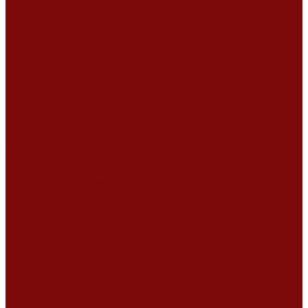
Компания
Новости
Статьи
Отзывы
Вакансии
Сотрудники
Сертификаты
Политика конфиденциальности
Согласие на обработку персональных данных
Политика обработки файлов cookie
Оферта
Сервисный центр
Контакты
...
Каталог товаров
Услуги
Ремонт оборудования
Ремонт окрасочных аппаратов
Ремонт тепловых пушек
Ремонт виброплит и трамбовок
Ремонт мотопомп
Ремонт бетономешалок
Ремонт электроинструмента
Ремонт затирочно-шлифовальных машин
Ремонт сварочного оборудования
Ремонт виброоборудования
Ремонт резчика швов
Ремонт генератора