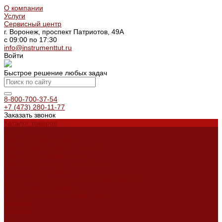
О компании
Услуги
Сервисный центр
г. Воронеж, проспект Патриотов, 49А
с 09:00 по 17:30
info@instrumenttut.ru
Войти
Быстрое решение любых задач
8-800-700-37-54
+7 (473) 280-11-77
Заказать звонок
Каталог товаров
Услуги
Ремонт оборудования
Ремонт окрасочных аппаратов
Ремонт тепловых пушек
Ремонт виброплит и трамбовок
Аренда оборудования
Аренда отбойного молотка и перфоратора
Мотобуры, бензобуры
Машины для деревянных полов
Доставка
Доставка
Акции