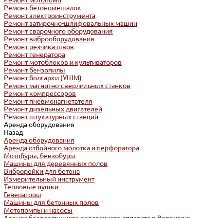
Ремонт мотопомп
Ремонт бетономешалок
Ремонт электроинструмента
Ремонт затирочно-шлифовальных машин
Ремонт сварочного оборудования
Ремонт виброоборудования
Ремонт резчика швов
Ремонт генератора
Ремонт мотоблоков и культиваторов
Ремонт бензопилы
Ремонт болгарки (УШМ)
Ремонт магнитно-сверлильных станков
Ремонт компрессоров
Ремонт пневмонагнетателя
Ремонт дизельных двигателей
Ремонт штукатурных станций
Аренда оборудования
Назад
Аренда оборудования
Аренда отбойного молотка и перфоратора
Мотобуры, бензобуры
Машины для деревянных полов
Виброрейки для бетона
Измерительный инструмент
Тепловые пушки
Генераторы
Машины для бетонных полов
Мотопомпы и насосы