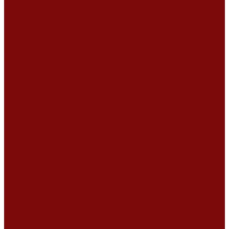
Ремонт дизельных двигателей
Ремонт штукатурных станций
Аренда оборудования
Аренда отбойного молотка и перфоратора
Мотобуры, бензобуры
Машины для деревянных полов
Виброрейки для бетона
Измерительный инструмент
Тепловые пушки
Генераторы
Машины для бетонных полов
Мотопомпы и насосы
Аренда безвоздушного окрасочного аппарата в Воронеже
Доставка
Доставка
Акции
Компания
Новости
Статьи
Отзывы
Вакансии
Сотрудники
Сертификаты
Политика конфиденциальности
Согласие на обработку персональных данных
Политика обработки файлов cookie
Оферта
Сервисный центр