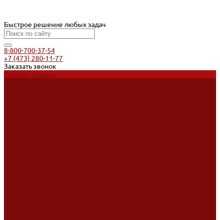
Быстрое решение любых задач
8-800-700-37-54
+7 (473) 280-11-77
Заказать звонок
Каталог товаров
Услуги
Ремонт оборудования
Ремонт окрасочных аппаратов
Ремонт тепловых пушек
Ремонт виброплит и трамбовок
Аренда оборудования
Аренда отбойного молотка и перфоратора
Мотобуры, бензобуры
Машины для деревянных полов
Доставка
Доставка
Акции
Компания
Новости
Статьи
Отзывы
Вакансии
Сотрудники