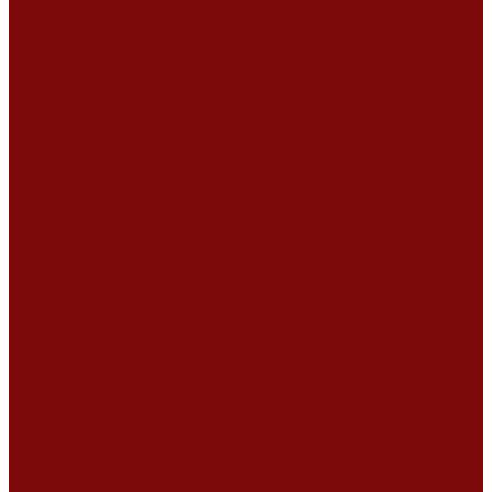
Сертификаты
Политика конфиденциальности
Согласие на обработку персональных данных
Политика обработки файлов cookie
Оферта
Сервисный центр
Контакты
...
Каталог товаров
Услуги
Ремонт оборудования
Ремонт окрасочных аппаратов
Ремонт тепловых пушек
Ремонт виброплит и трамбовок
Ремонт мотопомп
Ремонт бетономешалок
Ремонт электроинструмента
Ремонт затирочно-шлифовальных машин
Ремонт сварочного оборудования
Ремонт виброоборудования
Ремонт резчика швов
Ремонт генератора
Ремонт мотоблоков и культиваторов
Ремонт бензопилы
Ремонт болгарки (УШМ)
Ремонт магнитно-сверлильных станков
Ремонт компрессоров
Ремонт пневмонагнетателя