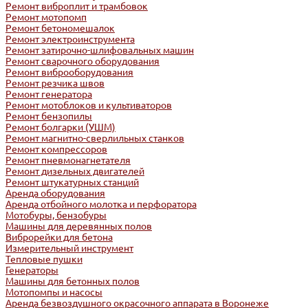
Ремонт виброплит и трамбовок
Ремонт мотопомп
Ремонт бетономешалок
Ремонт электроинструмента
Ремонт затирочно-шлифовальных машин
Ремонт сварочного оборудования
Ремонт виброоборудования
Ремонт резчика швов
Ремонт генератора
Ремонт мотоблоков и культиваторов
Ремонт бензопилы
Ремонт болгарки (УШМ)
Ремонт магнитно-сверлильных станков
Ремонт компрессоров
Ремонт пневмонагнетателя
Ремонт дизельных двигателей
Ремонт штукатурных станций
Аренда оборудования
Аренда отбойного молотка и перфоратора
Мотобуры, бензобуры
Машины для деревянных полов
Виброрейки для бетона
Измерительный инструмент
Тепловые пушки
Генераторы
Машины для бетонных полов
Мотопомпы и насосы
Аренда безвоздушного окрасочного аппарата в Воронеже