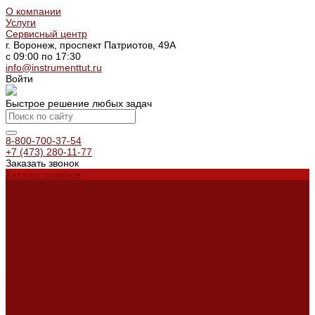
О компании
Услуги
Сервисный центр
г. Воронеж, проспект Патриотов, 49А
с 09:00 по 17:30
info@instrumenttut.ru
Войти
Быстрое решение любых задач
8-800-700-37-54
+7 (473) 280-11-77
Заказать звонок
Каталог товаров
Услуги
Ремонт оборудования
Ремонт окрасочных аппаратов
Ремонт тепловых пушек
Ремонт виброплит и трамбовок
Аренда оборудования
Аренда отбойного молотка и перфоратора
Мотобуры, бензобуры
Машины для деревянных полов
Доставка
Доставка
Акции