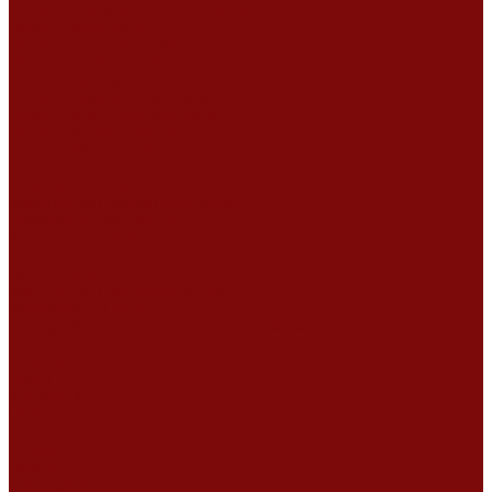
Ремонт мотоблоков и культиваторов
Ремонт бензопилы
Ремонт болгарки (УШМ)
Ремонт магнитно-сверлильных станков
Ремонт компрессоров
Ремонт пневмонагнетателя
Ремонт дизельных двигателей
Ремонт штукатурных станций
Аренда оборудования
Аренда отбойного молотка и перфоратора
Мотобуры, бензобуры
Машины для деревянных полов
Виброрейки для бетона
Измерительный инструмент
Тепловые пушки
Генераторы
Машины для бетонных полов
Мотопомпы и насосы
Аренда безвоздушного окрасочного аппарата в Воронеже
Доставка
Доставка
Акции
Компания
Новости
Статьи
Отзывы
Вакансии
Сотрудники