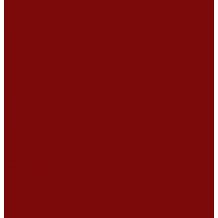
Компания
Новости
Статьи
Отзывы
Вакансии
Сотрудники
Сертификаты
Политика конфиденциальности
Согласие на обработку персональных данных
Политика обработки файлов cookie
Оферта
Сервисный центр
Контакты
...
Каталог товаров
Услуги
Ремонт оборудования
Ремонт окрасочных аппаратов
Ремонт тепловых пушек
Ремонт виброплит и трамбовок
Ремонт мотопомп
Ремонт бетономешалок
Ремонт электроинструмента
Ремонт затирочно-шлифовальных машин
Ремонт сварочного оборудования
Ремонт виброоборудования
Ремонт резчика швов
Ремонт генератора