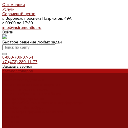
О компании
Услуги
Сервисный центр
г. Воронеж, проспект Патриотов, 49А
с 09:00 по 17:30
info@instrumenttut.ru
Войти
Быстрое решение любых задач
8-800-700-37-54
+7 (473) 280-11-77
Заказать звонок
Каталог товаров
Услуги
Ремонт оборудования
Ремонт окрасочных аппаратов
Ремонт тепловых пушек
Ремонт виброплит и трамбовок
Аренда оборудования
Аренда отбойного молотка и перфоратора
Мотобуры, бензобуры
Машины для деревянных полов
Доставка
Доставка
Акции