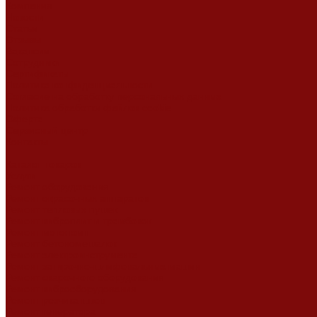
Компания
Новости
Статьи
Отзывы
Вакансии
Сотрудники
Сертификаты
Политика конфиденциальности
Согласие на обработку персональных данных
Политика обработки файлов cookie
Оферта
Сервисный центр
Контакты
...
Каталог товаров
Услуги
Ремонт оборудования
Ремонт окрасочных аппаратов
Ремонт тепловых пушек
Ремонт виброплит и трамбовок
Ремонт мотопомп
Ремонт бетономешалок
Ремонт электроинструмента
Ремонт затирочно-шлифовальных машин
Ремонт сварочного оборудования
Ремонт виброоборудования
Ремонт резчика швов
Ремонт генератора