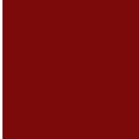
Ремонт мотоблоков и культиваторов
Ремонт бензопилы
Ремонт болгарки (УШМ)
Ремонт магнитно-сверлильных станков
Ремонт компрессоров
Ремонт пневмонагнетателя
Ремонт дизельных двигателей
Ремонт штукатурных станций
Аренда оборудования
Аренда отбойного молотка и перфоратора
Мотобуры, бензобуры
Машины для деревянных полов
Виброрейки для бетона
Измерительный инструмент
Тепловые пушки
Генераторы
Машины для бетонных полов
Мотопомпы и насосы
Аренда безвоздушного окрасочного аппарата в Воронеже
Доставка
Доставка
Акции
Компания
Новости
Статьи
Отзывы
Вакансии
Сотрудники