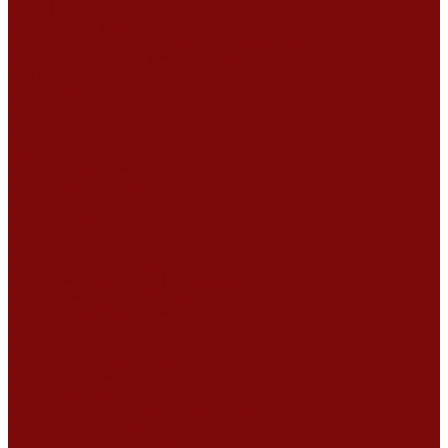
Сертификаты
Политика конфиденциальности
Согласие на обработку персональных данных
Политика обработки файлов cookie
Оферта
Сервисный центр
Контакты
...
Каталог товаров
Услуги
Ремонт оборудования
Ремонт окрасочных аппаратов
Ремонт тепловых пушек
Ремонт виброплит и трамбовок
Ремонт мотопомп
Ремонт бетономешалок
Ремонт электроинструмента
Ремонт затирочно-шлифовальных машин
Ремонт сварочного оборудования
Ремонт виброоборудования
Ремонт резчика швов
Ремонт генератора
Ремонт мотоблоков и культиваторов
Ремонт бензопилы
Ремонт болгарки (УШМ)
Ремонт магнитно-сверлильных станков
Ремонт компрессоров
Ремонт пневмонагнетателя