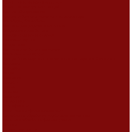
Ремонт дизельных двигателей
Ремонт штукатурных станций
Аренда оборудования
Аренда отбойного молотка и перфоратора
Мотобуры, бензобуры
Машины для деревянных полов
Виброрейки для бетона
Измерительный инструмент
Тепловые пушки
Генераторы
Машины для бетонных полов
Мотопомпы и насосы
Аренда безвоздушного окрасочного аппарата в Воронеже
Доставка
Доставка
Акции
Компания
Новости
Статьи
Отзывы
Вакансии
Сотрудники
Сертификаты
Политика конфиденциальности
Согласие на обработку персональных данных
Политика обработки файлов cookie
Оферта
Сервисный центр