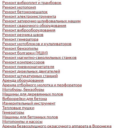
Ремонт виброплит и трамбовок
Ремонт мотопомп
Ремонт бетономешалок
Ремонт электроинструмента
Ремонт затирочно-шлифовальных машин
Ремонт сварочного оборудования
Ремонт виброоборудования
Ремонт резчика швов
Ремонт генератора
Ремонт мотоблоков и культиваторов
Ремонт бензопилы
Ремонт болгарки (УШМ)
Ремонт магнитно-сверлильных станков
Ремонт компрессоров
Ремонт пневмонагнетателя
Ремонт дизельных двигателей
Ремонт штукатурных станций
Аренда оборудования
Аренда отбойного молотка и перфоратора
Мотобуры, бензобуры
Машины для деревянных полов
Виброрейки для бетона
Измерительный инструмент
Тепловые пушки
Генераторы
Машины для бетонных полов
Мотопомпы и насосы
Аренда безвоздушного окрасочного аппарата в Воронеже