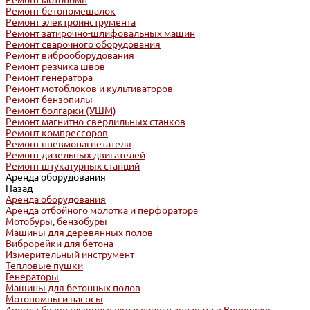
Ремонт мотопомп
Ремонт бетономешалок
Ремонт электроинструмента
Ремонт затирочно-шлифовальных машин
Ремонт сварочного оборудования
Ремонт виброоборудования
Ремонт резчика швов
Ремонт генератора
Ремонт мотоблоков и культиваторов
Ремонт бензопилы
Ремонт болгарки (УШМ)
Ремонт магнитно-сверлильных станков
Ремонт компрессоров
Ремонт пневмонагнетателя
Ремонт дизельных двигателей
Ремонт штукатурных станций
Аренда оборудования
Назад
Аренда оборудования
Аренда отбойного молотка и перфоратора
Мотобуры, бензобуры
Машины для деревянных полов
Виброрейки для бетона
Измерительный инструмент
Тепловые пушки
Генераторы
Машины для бетонных полов
Мотопомпы и насосы