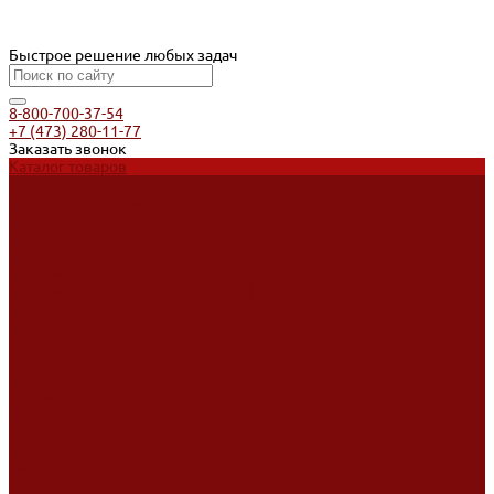
Быстрое решение любых задач
8-800-700-37-54
+7 (473) 280-11-77
Заказать звонок
Каталог товаров
Услуги
Ремонт оборудования
Ремонт окрасочных аппаратов
Ремонт тепловых пушек
Ремонт виброплит и трамбовок
Аренда оборудования
Аренда отбойного молотка и перфоратора
Мотобуры, бензобуры
Машины для деревянных полов
Доставка
Доставка
Акции
Компания
Новости
Статьи
Отзывы
Вакансии
Сотрудники