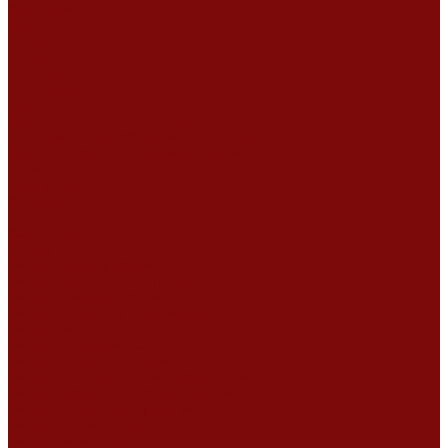
Компания
Новости
Статьи
Отзывы
Вакансии
Сотрудники
Сертификаты
Политика конфиденциальности
Согласие на обработку персональных данных
Политика обработки файлов cookie
Оферта
Сервисный центр
Контакты
...
Каталог товаров
Услуги
Ремонт оборудования
Ремонт окрасочных аппаратов
Ремонт тепловых пушек
Ремонт виброплит и трамбовок
Ремонт мотопомп
Ремонт бетономешалок
Ремонт электроинструмента
Ремонт затирочно-шлифовальных машин
Ремонт сварочного оборудования
Ремонт виброоборудования
Ремонт резчика швов
Ремонт генератора