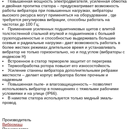
Повышенная мощность электродвигателя, усиленная обмотка
и двойная пропитка статора – предусматривает возможность
работы вибратора при повышенных нагрузках, вибраторы
высокого ресурса могут применяться на оборудовании , где
требуется регулировка вибрации, способны работать на
частотах до 100 Гц;
Применение усиленных подшипниковых щитов с влитой
толстостенной стальной втулкой и подшипников с большей
грузоподъемностью и способностью выдерживать большие
осевые и радиальные нагрузки– дает возможность работать в
более жестких режимах длительное время и устанавливать
вибратор не только горизонтально, но и под углом (вибраторы с
индексом Н)
Встроенное в статор термореле защитит от перегрева
Термообработка ротора повысит его износостойкость
Усиление станины вибратора дополнительными ребрами
жесткости – делает корпус вибратора более прочным и
надежным
Повышенная пыле- и влагозащищенность – позволяет
использовать вибратор в помещениях с тяжелыми рабочими
условиями и на улице (IP66).
В намотке статора используется только медный эмаль-
провод.
Производитель
Вибромаш
Производство