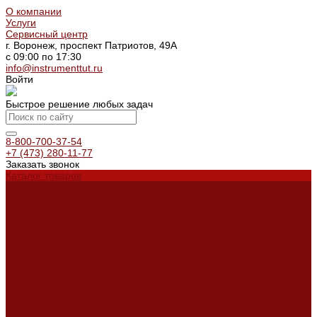
О компании
Услуги
Сервисный центр
г. Воронеж, проспект Патриотов, 49А
с 09:00 по 17:30
info@instrumenttut.ru
Войти
Быстрое решение любых задач
8-800-700-37-54
+7 (473) 280-11-77
Заказать звонок
Каталог товаров
Услуги
Ремонт оборудования
Ремонт окрасочных аппаратов
Ремонт тепловых пушек
Ремонт виброплит и трамбовок
Аренда оборудования
Аренда отбойного молотка и перфоратора
Мотобуры, бензобуры
Машины для деревянных полов
Доставка
Доставка
Акции