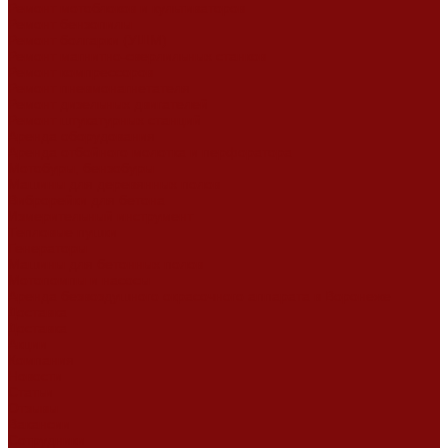
Ремонт мотоблоков и культиваторов
Ремонт бензопилы
Ремонт болгарки (УШМ)
Ремонт магнитно-сверлильных станков
Ремонт компрессоров
Ремонт пневмонагнетателя
Ремонт дизельных двигателей
Ремонт штукатурных станций
Аренда оборудования
Аренда отбойного молотка и перфоратора
Мотобуры, бензобуры
Машины для деревянных полов
Виброрейки для бетона
Измерительный инструмент
Тепловые пушки
Генераторы
Машины для бетонных полов
Мотопомпы и насосы
Аренда безвоздушного окрасочного аппарата в Воронеже
Доставка
Доставка
Акции
Компания
Новости
Статьи
Отзывы
Вакансии
Сотрудники