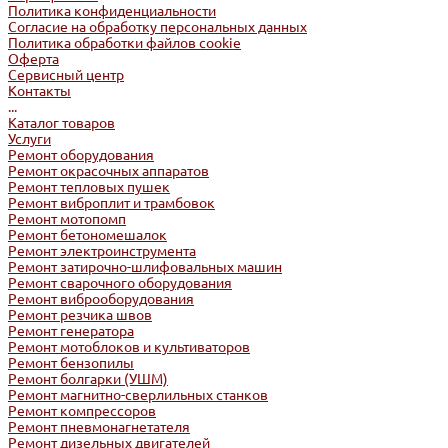
Политика конфиденциальности
Согласие на обработку персональных данных
Политика обработки файлов cookie
Оферта
Сервисный центр
Контакты
...
Каталог товаров
Услуги
Ремонт оборудования
Ремонт окрасочных аппаратов
Ремонт тепловых пушек
Ремонт виброплит и трамбовок
Ремонт мотопомп
Ремонт бетономешалок
Ремонт электроинструмента
Ремонт затирочно-шлифовальных машин
Ремонт сварочного оборудования
Ремонт виброоборудования
Ремонт резчика швов
Ремонт генератора
Ремонт мотоблоков и культиваторов
Ремонт бензопилы
Ремонт болгарки (УШМ)
Ремонт магнитно-сверлильных станков
Ремонт компрессоров
Ремонт пневмонагнетателя
Ремонт дизельных двигателей