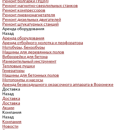
Ремонт болгарки (УШМ)
Ремонт магнитно-сверлильных станков
Ремонт компрессоров
Ремонт пневмонагнетателя
Ремонт дизельных двигателей
Ремонт штукатурных станций
Аренда оборудования
Назад
Аренда оборудования
Аренда отбойного молотка и перфоратора
Мотобуры, бензобуры
Машины для деревянных полов
Виброрейки для бетона
Измерительный инструмент
Тепловые пушки
Генераторы
Машины для бетонных полов
Мотопомпы и насосы
Аренда безвоздушного окрасочного аппарата в Воронеже
Доставка
Назад
Доставка
Доставка
Акции
Компания
Назад
Компания
Новости