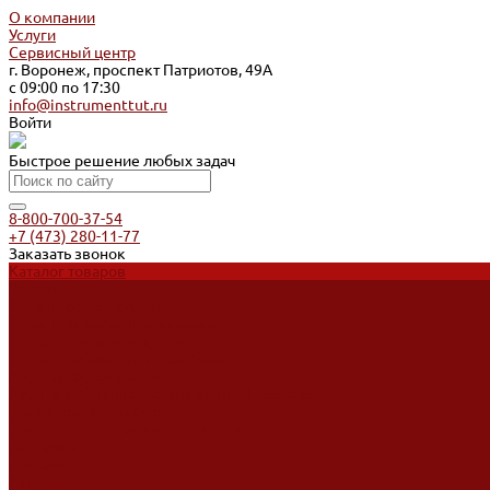
О компании
Услуги
Сервисный центр
г. Воронеж, проспект Патриотов, 49А
с 09:00 по 17:30
info@instrumenttut.ru
Войти
Быстрое решение любых задач
8-800-700-37-54
+7 (473) 280-11-77
Заказать звонок
Каталог товаров
Услуги
Ремонт оборудования
Ремонт окрасочных аппаратов
Ремонт тепловых пушек
Ремонт виброплит и трамбовок
Аренда оборудования
Аренда отбойного молотка и перфоратора
Мотобуры, бензобуры
Машины для деревянных полов
Доставка
Доставка
Акции