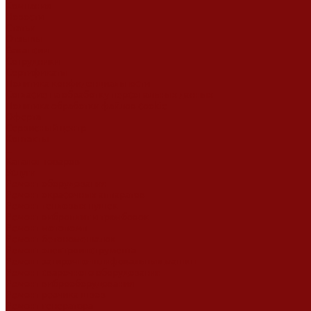
Компания
Новости
Статьи
Отзывы
Вакансии
Сотрудники
Сертификаты
Политика конфиденциальности
Согласие на обработку персональных данных
Политика обработки файлов cookie
Оферта
Сервисный центр
Контакты
...
Каталог товаров
Услуги
Ремонт оборудования
Ремонт окрасочных аппаратов
Ремонт тепловых пушек
Ремонт виброплит и трамбовок
Ремонт мотопомп
Ремонт бетономешалок
Ремонт электроинструмента
Ремонт затирочно-шлифовальных машин
Ремонт сварочного оборудования
Ремонт виброоборудования
Ремонт резчика швов
Ремонт генератора