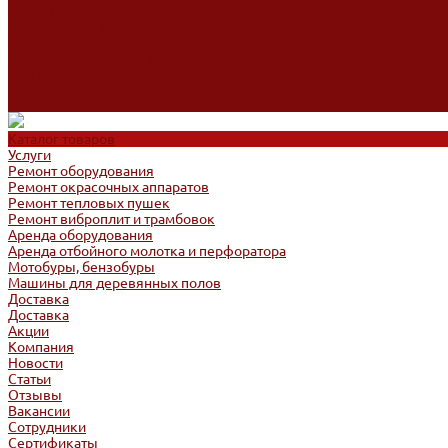
Сертификаты
Политика конфиденциальности
Согласие на обработку персональных данных
Политика обработки файлов cookie
Оферта
Сервисный центр
Контакты
Каталог товаров
Услуги
Ремонт оборудования
Ремонт окрасочных аппаратов
Ремонт тепловых пушек
Ремонт виброплит и трамбовок
Аренда оборудования
Аренда отбойного молотка и перфоратора
Мотобуры, бензобуры
Машины для деревянных полов
Доставка
Доставка
Акции
Компания
Новости
Статьи
Отзывы
Вакансии
Сотрудники
Сертификаты