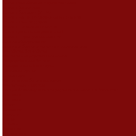
Ремонт мотоблоков и культиваторов
Ремонт бензопилы
Ремонт болгарки (УШМ)
Ремонт магнитно-сверлильных станков
Ремонт компрессоров
Ремонт пневмонагнетателя
Ремонт дизельных двигателей
Ремонт штукатурных станций
Аренда оборудования
Аренда отбойного молотка и перфоратора
Мотобуры, бензобуры
Машины для деревянных полов
Виброрейки для бетона
Измерительный инструмент
Тепловые пушки
Генераторы
Машины для бетонных полов
Мотопомпы и насосы
Аренда безвоздушного окрасочного аппарата в Воронеже
Доставка
Доставка
Акции
Компания
Новости
Статьи
Отзывы
Вакансии
Сотрудники